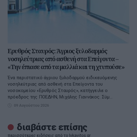
Ερυθρός Σταυρός: Άγριος ξυλοδαρμός
νοσηλεύτριας από ασθενή στα Επείγοντα –
«Την έπιασε από τα μαλλιά και τη χτυπούσε»
Ένα περιστατικό άγριου ξυλοδαρμού ειδικευόμενης
νοσηλεύτριας από ασθενή στα Επείγοντα του
νοσοκομείου «Ερυθρός Σταυρός», κατήγγειλε ο
πρόεδρος της ΠΟΕΔΗΝ, Μιχάλης Γιαννάκος. Σύμ...
09 Αυγούστου 2026
διαβάστε επίσης
περισσότερες ειδήσεις από το lykavitos.gr