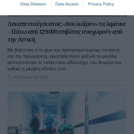
Data Deletion
Data Access
Privacy Policy
Δεκαπενταύγουστος: «Βουλιάζουν» τα λιμάνια
– Πάνω από 129.000 επιβάτες αναχωρούν από
την Αττική
Με βαλίτσες στο χέρι και προορισμό κυρίως τα νησιά
και την περιφέρεια, εγκαταλείπουν μαζικά τα μεγάλα
αστικά κέντρα οι τελευταίοι αδειούχοι του Αυγούστου,
καθώς η μεγάλη έξοδος ενό...
09 Αυγούστου 2026