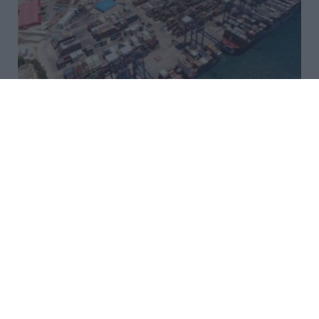
Ελληνικές εξαγωγές:
Ανθεκτικότητα παρά τις πιέσεις
– Γιαούρτι, ακτινίδιο και
φράουλα οι μεγάλοι
πρωταγωνιστές
Νέα μελέτη της Εθνικής Τράπεζας δείχνει ότι η
Ελλάδα αυξάνει τα μερίδιά της στις ευρωπαϊκές
εξαγωγές, με γιαούρτι, ακτινίδιο και φράουλα να
αποτελούν τους βασικούς κινητήρες ανάπτυξης.
15:30 | 09 Αυγούστου 2026
Ελλάδα