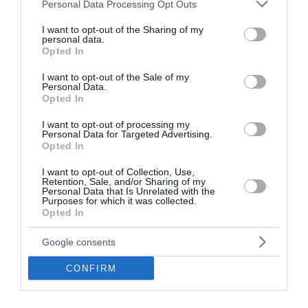
Please note that this website/app uses one or more Google
Personal Data Processing Opt Outs
προσγειώθηκε στο Σαρακήνικο για… μπάνιο
services and may gather and store information including but
(Βίντεο)
not limited to your visit or usage behaviour. You may click to
I want to opt-out of the Sharing of my
personal data.
grant or deny consent to Google and its third-party tags to
Opted In
Στο Σαρακήνικο, ένα τόπο μοναδικού φυσικού κάλους
use your data for below specified purposes in below Google
και εξαιρετικά σημαντικής περιβαλλοντικής αξίας στη
consent section.
I want to opt-out of the Sale of my
Μήλο, προσγειώθηκε ένα ελικόπτερο, για να κάνουν
Personal Data.
Opted In
μπάνιο οι επιβάτες του. Το...
09 Αυγούστου 2026
I want to opt-out of processing my
Personal Data for Targeted Advertising.
Opted In
I want to opt-out of Collection, Use,
Retention, Sale, and/or Sharing of my
Personal Data that Is Unrelated with the
Purposes for which it was collected.
Opted In
Google consents
CONFIRM