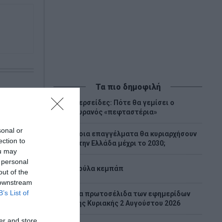
Τα πιο δημοφιλή
Περσείδες: Πότε θα γεμίσει ο
1
ουρανός «πεφταστέρια»
sonal or
Ποια επαγγέλματα θα κυριαρχήσουν
2
ection to
στην Ελλάδα μέχρι το 2030;
ou may
 personal
3
Λούλα κεμπάπ
out of the
 downstream
B’s List of
Tα πρωτοσέλιδα των εφημερίδων
4
της Κυριακής 2 Αυγούστου 2026
er and store