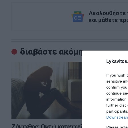
Ακολουθήστε τ
και μάθετε πρ
διαβάστε ακόμη
Lykavitos.
If you wish 
sensitive in
confirm you
continue se
information 
further disc
participants
Downstream 
Ζάκυνθος: Οκτώ καταγγελίες
Εύβοια: 
Please note