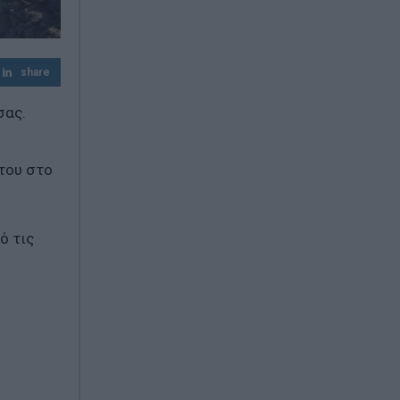
Σκέψεις για επιβολή προστίμων έως 20%
του φορτίου
share
σας.
του στο
ό τις