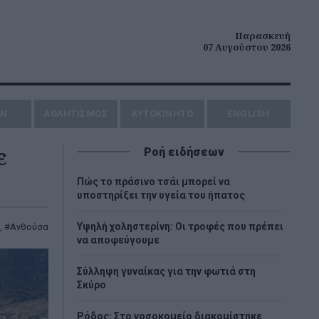
Παρασκευή
07 Αυγούστου 2026
ΗΝ
ΑΘΛΗΤΙΣΜΟΣ
AYTOKINHTO
ENGLISH
ε
Ροή ειδήσεων
Πώς το πράσινο τσάι μπορεί να
υποστηρίξει την υγεία του ήπατος
Υψηλή χοληστερίνη: Οι τροφές που πρέπει
,
Ανθούσα
να αποφεύγουμε
Σύλληψη γυναίκας για την φωτιά στη
Σκύρο
Ρόδος: Στο νοσοκομείο διακομίστηκε