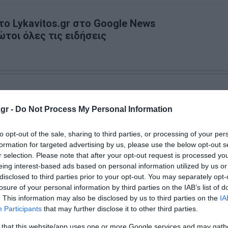
ο Lykavitos.gr στο Google News
ώτοι όλες τις ειδήσεις
gr -
Do Not Process My Personal Information
to opt-out of the sale, sharing to third parties, or processing of your per
formation for targeted advertising by us, please use the below opt-out s
r selection. Please note that after your opt-out request is processed y
eing interest-based ads based on personal information utilized by us or
disclosed to third parties prior to your opt-out. You may separately opt-
losure of your personal information by third parties on the IAB’s list of
. This information may also be disclosed by us to third parties on the
IA
Participants
that may further disclose it to other third parties.
Έφυγε από τη ζωή ο
Ολοκληρώθηκαν 325
 that this website/app uses one or more Google services and may gath