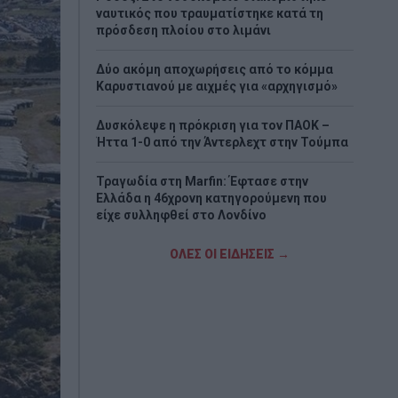
ναυτικός που τραυματίστηκε κατά τη
πρόσδεση πλοίου στο λιμάνι
Δύο ακόμη αποχωρήσεις από το κόμμα
Καρυστιανού με αιχμές για «αρχηγισμό»
Δυσκόλεψε η πρόκριση για τον ΠΑΟΚ –
Ήττα 1-0 από την Άντερλεχτ στην Τούμπα
Τραγωδία στη Marfin: Έφτασε στην
Ελλάδα η 46χρονη κατηγορούμενη που
είχε συλληφθεί στο Λονδίνο
Τζόκερ: Η κλήρωση της Πέμπτης - Οι
ΟΛΕΣ ΟΙ ΕΙΔΗΣΕΙΣ →
τυχεροί αριθμοί
Πέθανε το λευκό κουτάβι που είχε γίνει
μέλος αγέλης λύκων
Τεχεράνη: Πιθανός ο αποκλεισμός των
Στενών του Ορμούζ για «εχθρικά» πλοία –