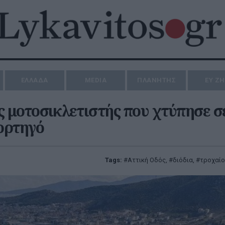
ΕΛΛΑΔΑ
MEDIA
ΠΛΑΝΗΤΗΣ
ΕΥ Ζ
ς μοτοσικλετιστής που χτύπησε σ
ορτηγό
Tags:
Αττική Οδός
,
διόδια
,
τροχαίο