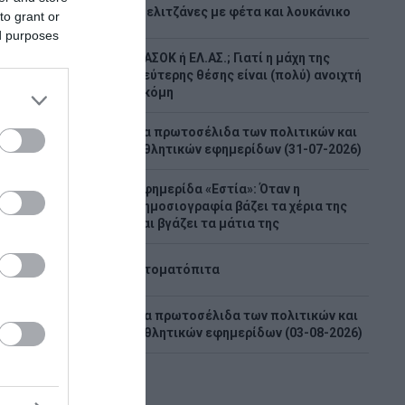
5
Μελιτζάνες με φέτα και λουκάνικο
ηκτες
to grant or
ed purposes
118
ΠΑΣΟΚ ή ΕΛ.ΑΣ.; Γιατί η μάχη της
6
δεύτερης θέσης είναι (πολύ) ανοιχτή
ακόμη
ου
ς
Τα πρωτοσέλιδα των πολιτικών και
7
ικούς
αθλητικών εφημερίδων (31-07-2026)
Φυσικών
Εφημερίδα «Εστία»: Όταν η
8
δημοσιογραφία βάζει τα χέρια της
και βγάζει τα μάτια της
9
Ντοματόπιτα
Τα πρωτοσέλιδα των πολιτικών και
10
αθλητικών εφημερίδων (03-08-2026)