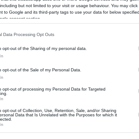
 που είχε
αυτοψίες στις πυρόπλ
including but not limited to your visit or usage behaviour. You may click 
 to Google and its third-party tags to use your data for below specifi
στεί σε τροχαίο με
περιοχές – «Κόκκινα» 
ogle consent section.
ρουνο
κτίρια
l Data Processing Opt Outs
 σε συγγενείς και φίλους
Τις εργασίες στις περιοχές π
έσει η είδηση ότι έφυγε
επλήγησαν από τις πρόσφατε
ο 37χρονος Γ. Α., ο οποίος
πυρκαγιές συνεχίζει με εντατ
o opt-out of the Sharing of my personal data.
τιστεί σοβαρά σε τροχαίο
ρυθμούς η Γενική Διεύθυνση
In
ε αγριογούρουνο τα ξημερ...
Αποκατάστασης Επιπτώσεων 
Καταστροφών (ΓΔΑΕΦΚ). Τα...
o opt-out of the Sale of my Personal Data.
του 2026
06 Αυγούστου 2026
In
to opt-out of processing my Personal Data for Targeted
ing.
In
o opt-out of Collection, Use, Retention, Sale, and/or Sharing
ersonal Data that Is Unrelated with the Purposes for which it
lected.
το κεφάλι
In
χείρηση