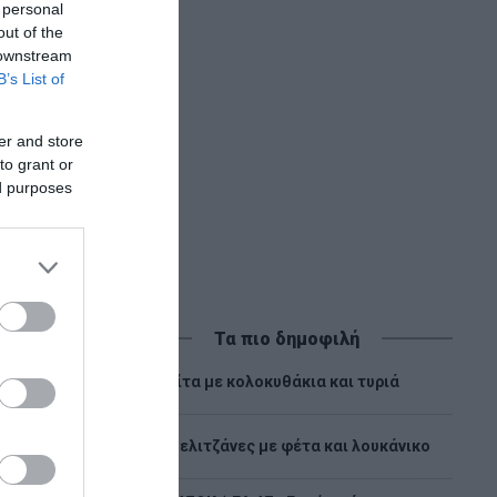
 personal
out of the
 downstream
B’s List of
er and store
to grant or
ed purposes
Τα πιο δημοφιλή
1
Πίτα με κολοκυθάκια και τυριά
2
Μελιτζάνες με φέτα και λουκάνικο