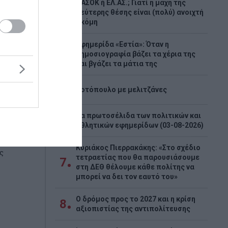
ΠΑΣΟΚ ή ΕΛ.ΑΣ.; Γιατί η μάχη της
3
δεύτερης θέσης είναι (πολύ) ανοιχτή
ακόμη
Εφημερίδα «Εστία»: Όταν η
4
δημοσιογραφία βάζει τα χέρια της
υ
και βγάζει τα μάτια της
8,4%
5
Κοτόπουλο με μελιτζάνες
Τα πρωτοσέλιδα των πολιτικών και
6
η 28,4%
αθλητικών εφημερίδων (03-08-2026)
γωγές, η
 και το
Κυριάκος Πιερρακάκης: «Στο σχέδιο
ς
τετραετίας που θα παρουσιάσουμε
7
στη ΔΕΘ θέλουμε κάθε πολίτης να
μπορεί να δει τον εαυτό του»
Ο δρόμος προς το 2027 και η κρίση
8
αξιοπιστίας της αντιπολίτευσης