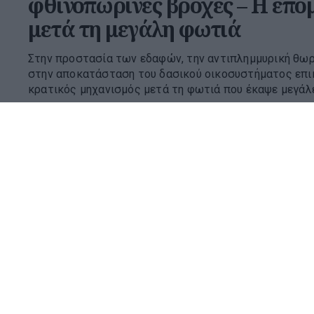
φθινοπωρινές βροχές – Η επό
μετά τη μεγάλη φωτιά
Στην προστασία των εδαφών, την αντιπλημμυρική θωρά
στην αποκατάσταση του δασικού οικοσυστήματος επι
κρατικός μηχανισμός μετά τη φωτιά που έκαψε μεγάλες
16:00 | 08 Αυγούστου 2026
Ελλάδα
Δασικές πυρκαγιές: Η πρόληψ
προετοιμασία στο επίκεντρο
Την ανάγκη να αλλάξει άμεσα ο τρόπος με τον οποίο α
πυρκαγιές, με μεγαλύτερη έμφαση στην πρόληψη και τ
ανέδειξαν ο Χάρης Κοντοές, Διευθυντής Ερευνών της Μ
11:30 | 08 Αυγούστου 2026
Ελλάδα