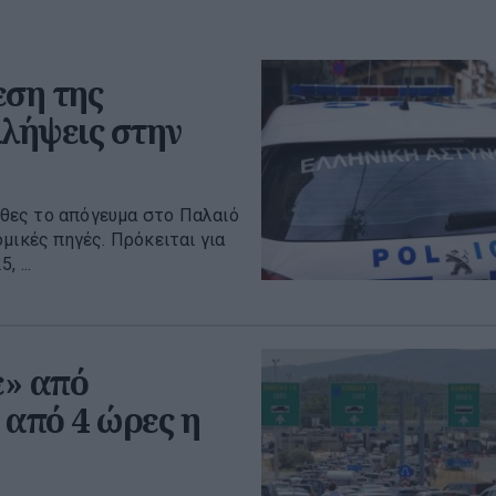
εση της
λήψεις στην
θες το απόγευμα στο Παλαιό
μικές πηγές. Πρόκειται για
 ...
ε» από
 από 4 ώρες η