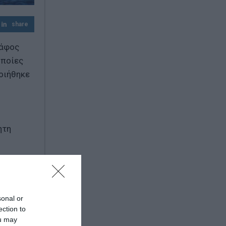
Μπρουτζάκης
share
Φωτιά σε Αττική και Βοιωτία: Πώς έγινε η
μεγάλη επιχείρηση διάσωσης δια
κάφος
θαλάσσης
οποίες
οιήθηκε
ητη
τασης 3-4
sonal or
ection to
ou may