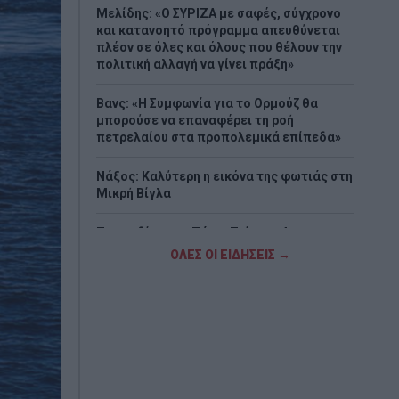
Μελίδης: «Ο ΣΥΡΙΖΑ με σαφές, σύγχρονο
και κατανοητό πρόγραμμα απευθύνεται
πλέον σε όλες και όλους που θέλουν την
πολιτική αλλαγή να γίνει πράξη»
Βανς: «Η Συμφωνία για το Ορμούζ θα
μπορούσε να επαναφέρει τη ροή
πετρελαίου στα προπολεμικά επίπεδα»
Νάξος: Καλύτερη η εικόνα της φωτιάς στη
Μικρή Βίγλα
Τραγωδία στην Πάρο: Πνίγηκε 4χρονος σε
πισίνα beach bar - Προσήχθησαν
ΟΛΕΣ ΟΙ ΕΙΔΗΣΕΙΣ →
ιδιοκτήτης και γονείς
Ο τυφώνας «Dolphin» σαρώνει την Ιαπωνία
- Πάνω από 50.000 κτίρια χωρίς ρεύμα
(Videos)
Νέα αποχώρηση από το κόμμα της Μαρίας
Καρυστιανού – Τι καταγγέλλει ο Νίκος