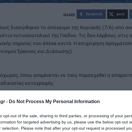
facebook
post
μβους διασώθηκαν το απόγευμα της Κυριακής (7/6) από σ
νότια νοτιοανατολικά της Γαύδου. Τις δύο λέμβους, στις 
νικής σημαίας που έπλεε κοντά. Η επιχείρηση πραγματοπ
ονισμού Έρευνας και Διάσωσης).
ιόχωρας, όπου αναμένεται να τους παρασχεθεί η απαραίτ
ιαδικασίες καταγραφής.
gr -
Do Not Process My Personal Information
ήκες ήταν καλές και στο σημείο έπνεαν δυτικοί άνεμοι έν
to opt-out of the sale, sharing to third parties, or processing of your per
formation for targeted advertising by us, please use the below opt-out s
r selection. Please note that after your opt-out request is processed y