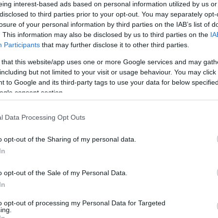
eing interest-based ads based on personal information utilized by us or
τα νήματα, η δράση, οι κωδικοί και τα «φακελάκια»
disclosed to third parties prior to your opt-out. You may separately opt-
losure of your personal information by third parties on the IAB’s list of
ι αποζημιώσεις
. This information may also be disclosed by us to third parties on the
IA
Participants
that may further disclose it to other third parties.
 - Τρία UAV στο FIR Αθηνών
 that this website/app uses one or more Google services and may gath
including but not limited to your visit or usage behaviour. You may click 
 to Google and its third-party tags to use your data for below specifi
ο Lykavitos.gr στο Google News
ogle consent section.
ώτοι όλες τις ειδήσεις
l Data Processing Opt Outs
o opt-out of the Sharing of my personal data.
In
o opt-out of the Sale of my Personal Data.
In
to opt-out of processing my Personal Data for Targeted
ing.
In