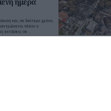
μενη ημέρα
κιση και, σε δεύτερο χρόνο,
κεντρώνεται πλέον ο
 εκτάσεις σε ...
η και η έγκαιρη
ντιμετωπίζονται οι δασικές
ην έγκαιρη προετοιμασία,
ονάδας...