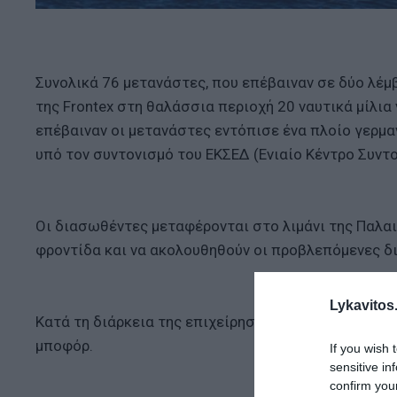
Συνολικά 76 μετανάστες, που επέβαιναν σε δύο λέ
της Frontex στη θαλάσσια περιοχή 20 ναυτικά μίλια 
επέβαιναν οι μετανάστες εντόπισε ένα πλοίο γερμα
υπό τον συντονισμό του ΕΚΣΕΔ (Ενιαίο Κέντρο Συντ
Οι διασωθέντες μεταφέρονται στο λιμάνι της Παλα
φροντίδα και να ακολουθηθούν οι προβλεπόμενες δ
Lykavitos.
Κατά τη διάρκεια της επιχείρησης οι καιρικές συνθ
μποφόρ.
If you wish 
sensitive in
confirm you