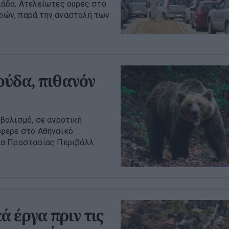
άδα. Ατελείωτες ουρές στο
ρών, παρά την αναστολή των
ούδα, πιθανόν
βολισμό, σε αγροτική
έφερε στο Αθηναϊκό
α Προστασίας Περιβάλλ...
ά έργα πριν τις