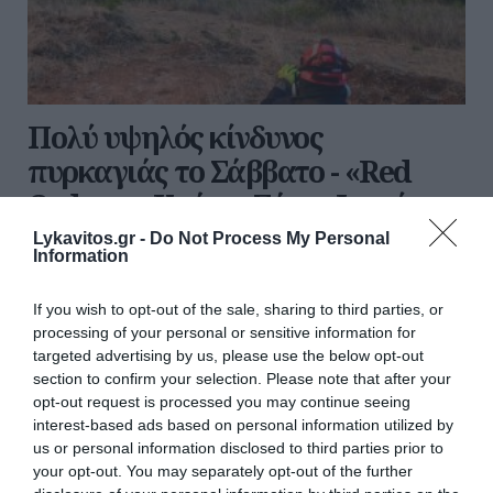
Πολύ υψηλός κίνδυνος
πυρκαγιάς το Σάββατο - «Red
Code» σε Κρήτη, Σάμο, Ικαρία
και Χίο
Lykavitos.gr -
Do Not Process My Personal
Information
Σε υψηλό συναγερμό παραμένουν η Πολιτική
Προστασία και η Πυροσβεστική, καθώς το Σάββατο
If you wish to opt-out of the sale, sharing to third parties, or
είναι πολύ υψηλός ο κίνδυνος πυρκαγιάς. Πολύ
processing of your personal or sensitive information for
υψηλός κίνδυνος πυρκαγιάς (κατηγορία κινδύνου 4)
targeted advertising by us, please use the below opt-out
προβλέπεται σε Κρήτη, Σάμ...
section to confirm your selection. Please note that after your
opt-out request is processed you may continue seeing
20:33 | 07 Αυγούστου 2026
Ελλάδα
interest-based ads based on personal information utilized by
us or personal information disclosed to third parties prior to
your opt-out. You may separately opt-out of the further