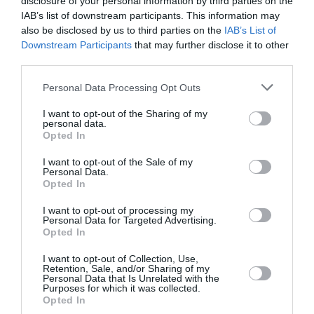
disclosure of your personal information by third parties on the
IAB’s list of downstream participants. This information may
also be disclosed by us to third parties on the
IAB’s List of
Downstream Participants
that may further disclose it to other
third parties.
Please note that this website/app uses one or more Google
Personal Data Processing Opt Outs
services and may gather and store information including but
not limited to your visit or usage behaviour. You may click to
I want to opt-out of the Sharing of my
personal data.
grant or deny consent to Google and its third-party tags to
Opted In
use your data for below specified purposes in below Google
consent section.
I want to opt-out of the Sale of my
Personal Data.
Opted In
Τραγωδία στην Πάτρα: Πέθανε
I want to opt-out of processing my
βρέφος 8 ημερών που
Personal Data for Targeted Advertising.
Opted In
νοσηλευόταν στην Εντατική
I want to opt-out of Collection, Use,
Νεογνών
Retention, Sale, and/or Sharing of my
Personal Data that Is Unrelated with the
Purposes for which it was collected.
Σοκ έχει προκαλέσει στην τοπική κοινωνία της
Opted In
Πάτρας η τραγική είδηση του θανάτου ενός βρέφους