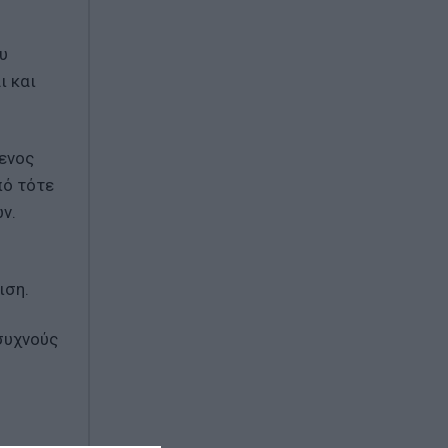
υ
ι και
μενος
πό τότε
ν.
ιση.
 συχνούς