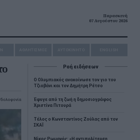
Παρασκευή
07 Αυγούστου 2026
ΗΝ
ΑΘΛΗΤΙΣΜΟΣ
AYTOKINHTO
ENGLISH
το
Ροή ειδήσεων
O Ολυμπιακός ανακοίνωσε τον γιο του
Τζιοβάνι και τον Δημήτρη Ρέτσο
Έφυγε από τη ζωή η δημοσιογράφος
δολοφονία
Χριστίνα Πιτουρά
Τέλος ο Κωνσταντίνος Ζούλας από τον
ΣΚΑΪ
Νίκος Ρωμανός: «Η αντιπολίτευση