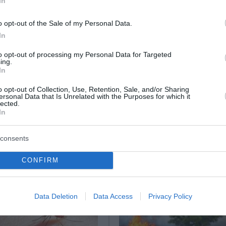
In
– Την επανέφεραν με ΚΑΡΠΑ οι διασώστες
o opt-out of the Sale of my Personal Data.
In
ε ποντιακό γλέντι – Ένας τραυματίας στο νοσοκομείο
φος της 24χρονης που έπεσε από τον 7ο όροφο πολυκατο
to opt-out of processing my Personal Data for Targeted
ing.
In
o opt-out of Collection, Use, Retention, Sale, and/or Sharing
ο Lykavitos.gr στο Google News
ersonal Data that Is Unrelated with the Purposes for which it
lected.
ώτοι όλες τις ειδήσεις
In
consents
CONFIRM
Data Deletion
Data Access
Privacy Policy