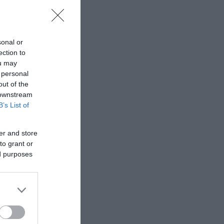
ου
φάνιση,
sonal or
ection to
ε
ou may
 personal
αρξη
out of the
ύνης,
 downstream
B’s List of
er and store
to grant or
ed purposes