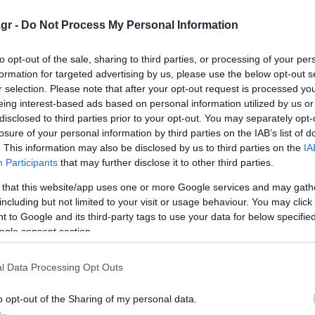
ης έντονη ένταση στη σχέση του ζευγαριού. Η μητριά τ
gr -
Do Not Process My Personal Information
βοηθήσει οικονομικά να ταξιδέψει στις ΗΠΑ μετά την εξα
to opt-out of the sale, sharing to third parties, or processing of your per
formation for targeted advertising by us, please use the below opt-out s
 Παναγοπούλου, υποστήριξε ότι ο κατηγορούμενος επέδειξ
r selection. Please note that after your opt-out request is processed y
eing interest-based ads based on personal information utilized by us or
ιγμή, τονίζοντας ότι πλέον ανοίγει ο δρόμος για την έν
disclosed to third parties prior to your opt-out. You may separately opt-
ές, ώστε να λογοδοτήσει ενώπιον της ελληνικής Δικαιοσ
losure of your personal information by third parties on the IAB’s list of
. This information may also be disclosed by us to third parties on the
IA
Participants
that may further disclose it to other third parties.
 that this website/app uses one or more Google services and may gath
including but not limited to your visit or usage behaviour. You may click 
 to Google and its third-party tags to use your data for below specifi
ogle consent section.
l Data Processing Opt Outs
o opt-out of the Sharing of my personal data.