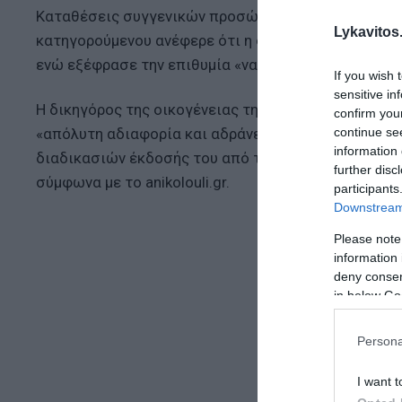
Καταθέσεις συγγενικών προσώπων περιγράφουν επίσ
Lykavitos.
κατηγορούμενου ανέφερε ότι η οικογένεια τον είχε 
ενώ εξέφρασε την επιθυμία «να λάμψει η αλήθεια».
If you wish 
sensitive in
Η δικηγόρος της οικογένειας της 57χρονης, Γιάννα
confirm you
continue se
«απόλυτη αδιαφορία και αδράνεια» από την πρώτη στ
information 
διαδικασιών έκδοσής του από τις αμερικανικές Αρχ
further disc
σύμφωνα με το anikolouli.gr.
participants
Downstream 
Please note
information 
deny consent
in below Go
Persona
I want t