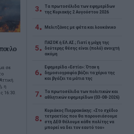
Tα πρωτοσέλιδα των εφημερίδων
3
της Κυριακής 2 Αυγούστου 2026
4
Μελιτζάνες με φέτα και λουκάνικο
ΠΑΣΟΚ ή ΕΛ.ΑΣ.; Γιατί η μάχη της
5
πουλο
δεύτερης θέσης είναι (πολύ) ανοιχτή
ακόμη
Εφημερίδα «Εστία»: Όταν η
μα σε
6
δημοσιογραφία βάζει τα χέρια της
το
και βγάζει τα μάτια της
Αττική.
, η
Τα πρωτοσέλιδα των πολιτικών και
ς 16:30.
7
αθλητικών εφημερίδων (03-08-2026)
Κυριάκος Πιερρακάκης: «Στο σχέδιο
τετραετίας που θα παρουσιάσουμε
8
στη ΔΕΘ θέλουμε κάθε πολίτης να
μπορεί να δει τον εαυτό του»