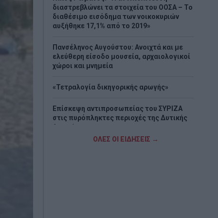
διαστρεβλώνει τα στοιχεία του ΟΟΣΑ – Το
διαθέσιμο εισόδημα των νοικοκυριών
αυξήθηκε 17,1% από το 2019»
Πανσέληνος Αυγούστου: Ανοιχτά και με
ελεύθερη είσοδο μουσεία, αρχαιολογικοί
χώροι και μνημεία
«Τετραλογία δικηγορικής αρωγής»
Επίσκεψη αντιπροσωπείας του ΣΥΡΙΖΑ
στις πυρόπληκτες περιοχές της Δυτικής
Αττικής
ΟΛΕΣ ΟΙ ΕΙΔΗΣΕΙΣ →
Χαλκίδα: Ανασύρθηκε χωρίς τις αισθήσεις
του άνδρας από την θάλασσα
Στρατηγική επένδυση του EFA GROUP στη
Fractal για την ανάπτυξη προηγμένων
αμυντικών τεχνολογιών σε Ελλάδα και
Κύπρο