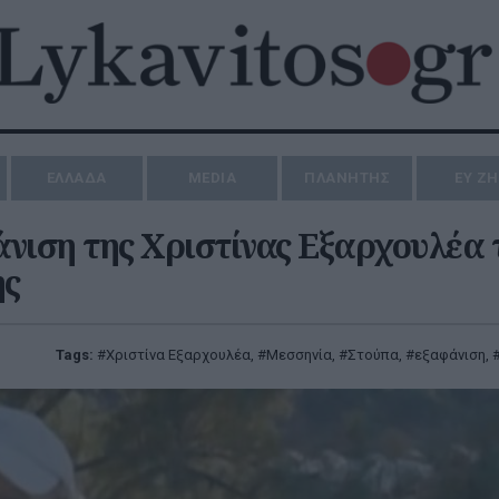
ΕΛΛΑΔΑ
MEDIA
ΠΛΑΝΗΤΗΣ
ΕΥ Ζ
νιση της Χριστίνας Εξαρχουλέα 
ης
Tags:
Χριστίνα Εξαρχουλέα
,
Μεσσηνία
,
Στούπα
,
εξαφάνιση
,