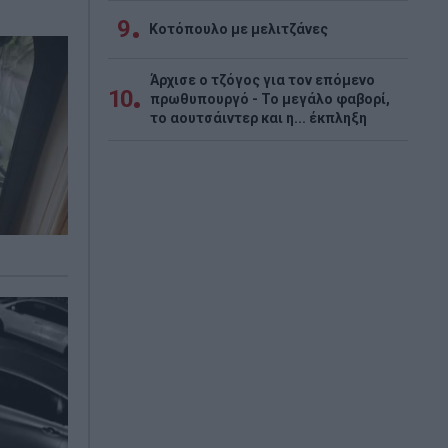
9
Κοτόπουλο με μελιτζάνες
Άρχισε ο τζόγος για τον επόμενο
10
πρωθυπουργό - Το μεγάλο φαβορί,
το αουτσάιντερ και η... έκπληξη