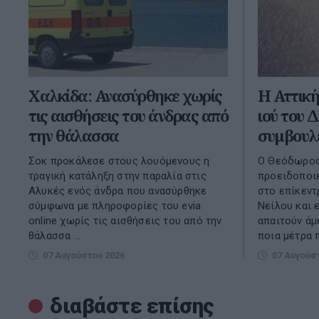
Χαλκίδα: Ανασύρθηκε χωρίς
Η Αττική
τις αισθήσεις του άνδρας από
ιού του Δ
την θάλασσα
συμβουλέ
Σοκ προκάλεσε στους λουόμενους η
Ο Θεόδωρος
τραγική κατάληξη στην παραλία στις
προειδοποιε
Αλυκές ενός άνδρα που ανασύρθηκε
στο επίκεντ
σύμφωνα με πληροφορίες του evia
Νείλου και 
online χωρίς τις αισθήσεις του από την
απαιτούν άμ
θάλασσα ...
ποια μέτρα π.
07 Αυγούστου 2026
07 Αυγούσ
διαβάστε επίσης