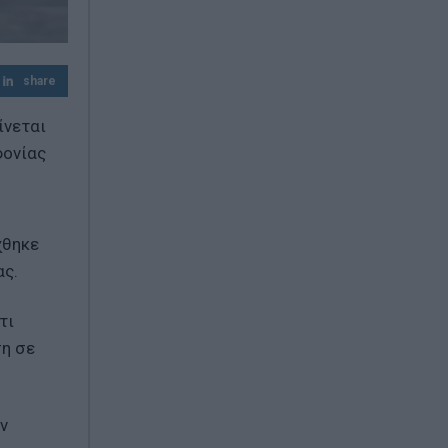
Πυρκαγιά σε χαμηλή βλάστηση στο
Μαρκόπουλο Αττικής
share
ίνεται
φονίας
χθηκε
ας.
τι
ση σε
ν