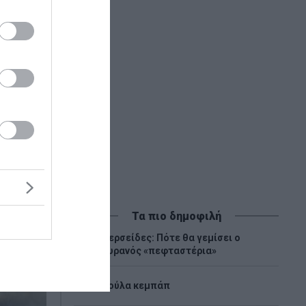
ικίας
Τα πιο δημοφιλή
Περσείδες: Πότε θα γεμίσει ο
1
ουρανός «πεφταστέρια»
2
Λούλα κεμπάπ