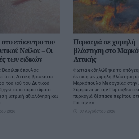
 στο επίκεντρο του
Πυρκαγιά σε χαμηλή
υτικού Νείλου – Οι
βλάστηση στο Μαρκό
ς των ειδικών
Αττικής
 Βασιλακόπουλος
Φωτιά εκδηλώθηκε το απόγευ
ί ότι η Αττική βρίσκεται
έκταση με χαμηλή βλάστηση σ
ρο του ιού του Δυτικού
Μαρκόπουλο Μεσογαίας στην 
εξηγεί ποια συμπτώματα
Σύμφωνα με την Πυροσβεστική
εση ιατρική αξιολόγηση και
πυρκαγιά ξέσπασε περίπου στι
..
Για την κα...
του 2026
07 Αυγούστου 2026