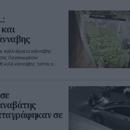
.:
 και
άνναβης
αι καλλιέργεια κάνναβης
ισης Οργανωμένου
 κιλά κάνναβης τύπου s...
σε
 αναβάτης
καταγράφηκαν σε