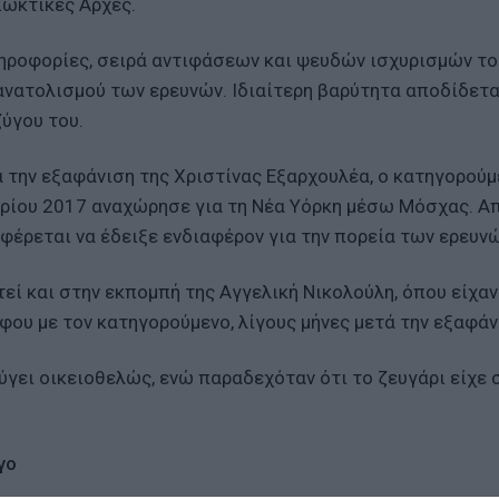
ιωκτικές Αρχές.
ηροφορίες, σειρά αντιφάσεων και ψευδών ισχυρισμών το
ατολισμού των ερευνών. Ιδιαίτερη βαρύτητα αποδίδετα
ύγου του.
 την εξαφάνιση της Χριστίνας Εξαρχουλέα, ο κατηγορού
βρίου 2017 αναχώρησε για τη Νέα Υόρκη μέσω Μόσχας. Α
 φέρεται να έδειξε ενδιαφέρον για την πορεία των ερευνώ
εί και στην εκπομπή της Αγγελική Νικολούλη, όπου είχαν
ου με τον κατηγορούμενο, λίγους μήνες μετά την εξαφάν
φύγει οικειοθελώς, ενώ παραδεχόταν ότι το ζευγάρι είχε
γο