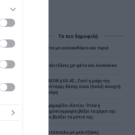
Τα πιο δημοφιλή
1
Πίτα με κολοκυθάκια και τυριά
2
Μελιτζάνες με φέτα και λουκάνικο
ΠΑΣΟΚ ή ΕΛ.ΑΣ.; Γιατί η μάχη της
3
δεύτερης θέσης είναι (πολύ) ανοιχτή
ακόμη
Εφημερίδα «Εστία»: Όταν η
4
δημοσιογραφία βάζει τα χέρια της
υ
και βγάζει τα μάτια της
8,4%
5
Κοτόπουλο με μελιτζάνες