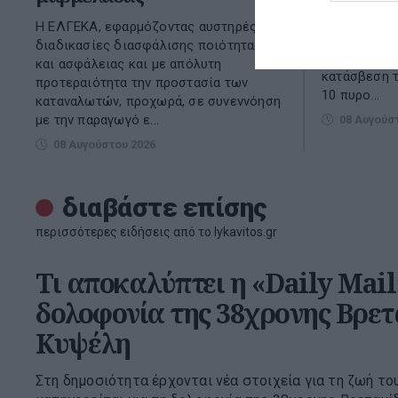
Καλύτερη εί
πυρκαγιά π
Η ΕΛΓΕΚΑ, εφαρμόζοντας αυστηρές
του Σαββάτο
διαδικασίες διασφάλισης ποιότητας
Μικρή Βίγλα 
και ασφάλειας και με απόλυτη
κατάσβεση τ
προτεραιότητα την προστασία των
10 πυρο...
καταναλωτών, προχωρά, σε συνεννόηση
με την παραγωγό ε...
08 Αυγούσ
08 Αυγούστου 2026
διαβάστε επίσης
περισσότερες ειδήσεις από το lykavitos.gr
Τι αποκαλύπτει η «Daily Mail
δολοφονία της 38χρονης Βρετ
Κυψέλη
Στη δημοσιότητα έρχονται νέα στοιχεία για τη ζωή τ