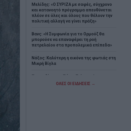
Μελίδης: «Ο ΣΥΡΙΖΑ με σαφές, σύγχρονο
και κατανοητό πρόγραμμα απευθύνεται
πλέον σε όλες και όλους που θέλουν την
πολιτική αλλαγή να γίνει πράξη»
Βανς: «Η Συμφωνία για το Ορμούζ θα
μπορούσε να επαναφέρει τη ροή
πετρελαίου στα προπολεμικά επίπεδα»
Νάξος: Καλύτερη η εικόνα της φωτιάς στη
Μικρή Βίγλα
Τραγωδία στην Πάρο: Πνίγηκε 4χρονος σε
πισίνα beach bar - Προσήχθησαν
ΟΛΕΣ ΟΙ ΕΙΔΗΣΕΙΣ →
ιδιοκτήτης και γονείς
Ο τυφώνας «Dolphin» σαρώνει την Ιαπωνία
- Πάνω από 50.000 κτίρια χωρίς ρεύμα
(Videos)
Νέα αποχώρηση από το κόμμα της Μαρίας
Καρυστιανού – Τι καταγγέλλει ο Νίκος