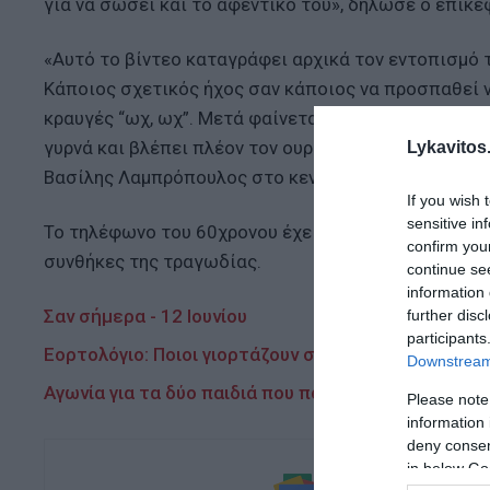
για να σώσει και το αφεντικό του», δήλωσε ο επι
«Αυτό το βίντεο καταγράφει αρχικά τον εντοπισμό τη
Κάποιος σχετικός ήχος σαν κάποιος να προσπαθεί ν
κραυγές “ωχ, ωχ”. Μετά φαίνεται μια σκιά, καφέ αρκο
γυρνά και βλέπει πλέον τον ουρανό. Το βίντεο δίνε
Lykavitos.
Βασίλης Λαμπρόπουλος στο κεντρικό δελτίο ειδήσε
If you wish 
sensitive in
Το τηλέφωνο του 60χρονου έχει ήδη σταλεί για ανάλ
confirm you
συνθήκες της τραγωδίας.
continue se
information 
Σαν σήμερα - 12 Ιουνίου
further disc
participants
Εορτολόγιο: Ποιοι γιορτάζουν σήμερα
Downstream 
Αγωνία για τα δύο παιδιά που παρασύρθηκαν στον Ά
Please note
information 
deny consent
in below Go
Ακολουθήστε τ