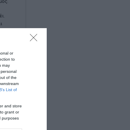
μος.
έι.
ι
 επίπεδο,
σιογράφος
sonal or
ection to
φως στις
ou may
 personal
out of the
 downstream
B’s List of
er and store
to grant or
ed purposes