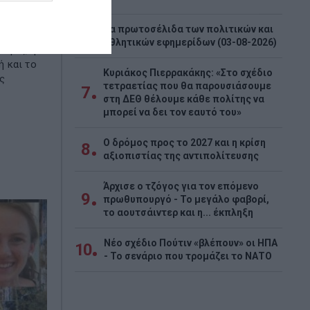
Τα πρωτοσέλιδα των πολιτικών και
6
η 28,4%
αθλητικών εφημερίδων (03-08-2026)
γωγές, η
 και το
Κυριάκος Πιερρακάκης: «Στο σχέδιο
ς
τετραετίας που θα παρουσιάσουμε
7
στη ΔΕΘ θέλουμε κάθε πολίτης να
μπορεί να δει τον εαυτό του»
Ο δρόμος προς το 2027 και η κρίση
8
αξιοπιστίας της αντιπολίτευσης
Άρχισε ο τζόγος για τον επόμενο
9
πρωθυπουργό - Το μεγάλο φαβορί,
το αουτσάιντερ και η... έκπληξη
Νέο σχέδιο Πούτιν «βλέπουν» οι ΗΠΑ
10
- Το σενάριο που τρομάζει το ΝΑΤΟ