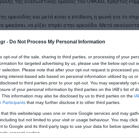
κεφαλής της διασωστικής ομάδας του ΟΦΚΑΘ, Χρήστος Ράμ
ς αρκούδας και μετά είναι η επίθεση, η φωνή για το σπρ
α ψεκάσει, να ρίξει σπρέι στην αρκούδα. Μετά ακούγοντα
ύδα να ρίχνει τη σκιά και μετά, ενώ είναι στην ευθεία το
ι το στοιχείο της πτώσης του στο κενό», ανέφερε ο δημο
gr -
Do Not Process My Personal Information
ων του Mega.
to opt-out of the sale, sharing to third parties, or processing of your per
formation for targeted advertising by us, please use the below opt-out s
υση στα εργαστήρια της ΕΛ.ΑΣ. και αναμένεται να ρίξει 
r selection. Please note that after your opt-out request is processed y
eing interest-based ads based on personal information utilized by us or
disclosed to third parties prior to your opt-out. You may separately opt-
losure of your personal information by third parties on the IAB’s list of
. This information may also be disclosed by us to third parties on the
IA
Participants
that may further disclose it to other third parties.
ραχθο – Επιφυλακτικοί οι γιατροί
 that this website/app uses one or more Google services and may gath
including but not limited to your visit or usage behaviour. You may click 
 to Google and its third-party tags to use your data for below specifi
ogle consent section.
ο Lykavitos.gr στο Google News