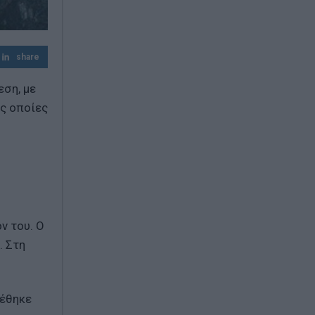
Μπρουτζάκης
Φωτιά σε Αττική και Βοιωτία: Πώς έγινε η
μεγάλη επιχείρηση διάσωσης δια
share
θαλάσσης
εση, με
ις οποίες
ν του. Ο
. Στη
τέθηκε