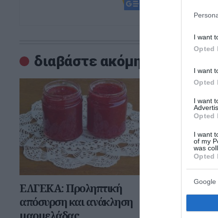
και μάθετε πρ
Persona
I want t
Opted 
διαβάστε ακόμη
I want t
Opted 
I want 
Advertis
Opted 
I want t
of my P
was col
Opted 
Google 
ΕΛΓΕΚΑ: Προληπτική
Νάξος: Κ
απόσυρση και ανάκληση
της φωτι
μαρμελάδας