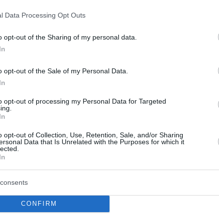
ώτοι όλες τις ειδήσεις
l Data Processing Opt Outs
o opt-out of the Sharing of my personal data.
In
o opt-out of the Sale of my Personal Data.
In
to opt-out of processing my Personal Data for Targeted
ing.
In
o opt-out of Collection, Use, Retention, Sale, and/or Sharing
ersonal Data that Is Unrelated with the Purposes for which it
lected.
In
consents
αλύτερη η εικόνα
«Φωτιά» στην τιμή το
άς στη Μικρή Βίγλα
μοσχαριού – Αύξηση 2
CONFIRM
μέσα σε 19 μήνες