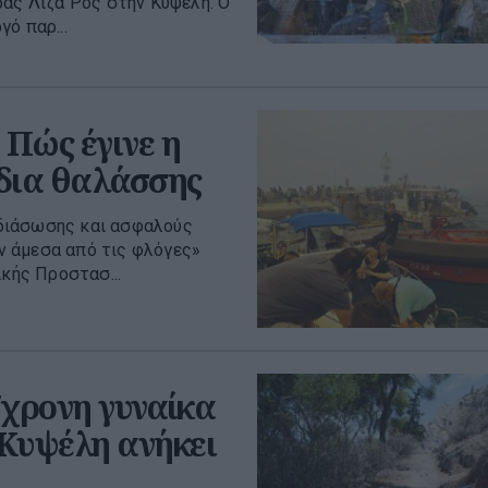
δας Λίζα Ρος στην Κυψέλη. Ο
ό παρ...
 Πώς έγινε η
 δια θαλάσσης
η διάσωσης και ασφαλούς
ν άμεσα από τις φλόγες»
ικής Προστασ...
7χρονη γυναίκα
 Κυψέλη ανήκει