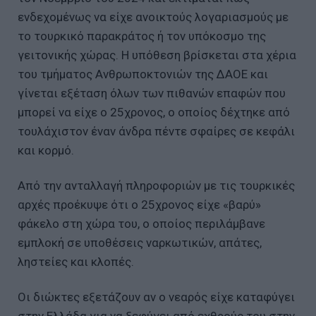
ενδεχομένως να είχε ανοικτούς λογαριασμούς με
το τουρκικό παρακράτος ή τον υπόκοσμο της
γειτονικής χώρας. Η υπόθεση βρίσκεται στα χέρια
του τμήματος Ανθρωποκτονιών της ΔΑΟΕ και
γίνεται εξέταση όλων των πιθανών επαφών που
μπορεί να είχε ο 25χρονος, ο οποίος δέχτηκε από
τουλάχιστον έναν άνδρα πέντε σφαίρες σε κεφάλι
και κορμό.
Από την ανταλλαγή πληροφοριών με τις τουρκικές
αρχές προέκυψε ότι ο 25χρονος είχε «βαρύ»
φάκελο στη χώρα του, ο οποίος περιλάμβανε
εμπλοκή σε υποθέσεις ναρκωτικών, απάτες,
ληστείες και κλοπές.
Οι διώκτες εξετάζουν αν ο νεαρός είχε καταφύγει
στην Ελλάδα για να ξεφύγει από εχθρούς του στην