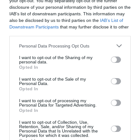
your opt-out. You may separately opt-out of the further
ειδήσεις
disclosure of your personal information by third parties on the
IAB’s list of downstream participants. This information may
also be disclosed by us to third parties on the
IAB’s List of
Downstream Participants
that may further disclose it to other
third parties.
Ροή ειδήσεων
Please note that this website/app uses one or more Google
Personal Data Processing Opt Outs
H Κυρά Παναγιά Αλοννήσου
services and may gather and store information including but
not limited to your visit or usage behaviour. You may click to
I want to opt-out of the Sharing of my
personal data.
Εορτολόγιο: Ποιοι γιορτάζουν σήμερα
grant or deny consent to Google and its third-party tags to
Opted In
use your data for below specified purposes in below Google
Το σχέδιο για την προστασία και ανάδειξη του
consent section.
I want to opt-out of the Sale of my
Ραμνούντος στο Γραμματικό (Photos)
Personal Data.
Opted In
Γιατί δεν υπήρχαν μικροσκοπικοί δεινόσαυροι;
I want to opt-out of processing my
Personal Data for Targeted Advertising.
Opted In
Λατινοπούλου: «Η τρομακτική εισβολή στη Θέουτα
αναδεικνύει και την ανυπαρξία της Ε.Ε.»
I want to opt-out of Collection, Use,
Retention, Sale, and/or Sharing of my
Voucher για smartphones: Το ποσό, οι συσκευές, οι
Personal Data that Is Unrelated with the
Purposes for which it was collected.
δικαιούχοι και η διαδικασία