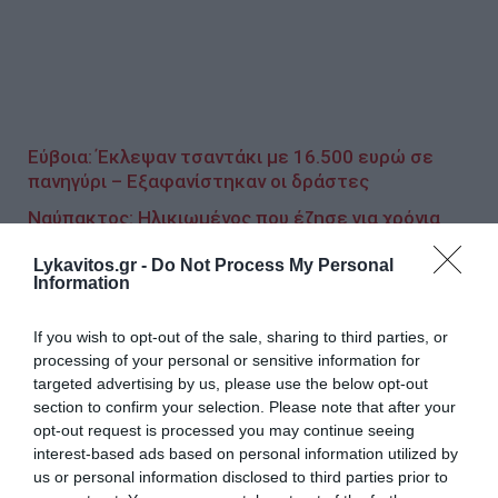
Εύβοια: Έκλεψαν τσαντάκι με 16.500 ευρώ σε
πανηγύρι – Εξαφανίστηκαν οι δράστες
Ναύπακτος: Ηλικιωμένος που έζησε για χρόνια
στην Αυστραλία έκανε δωρεά στο ΕΚΑΒ ένα
Lykavitos.gr -
Do Not Process My Personal
ολοκαίνουργιο ασθενοφόρο
Information
Επίθεση σε αστυνομικούς σε γήπεδο:
Ταυτοποιήθηκαν πέντε ακόμη άτομα για το
If you wish to opt-out of the sale, sharing to third parties, or
περιστατικό
processing of your personal or sensitive information for
targeted advertising by us, please use the below opt-out
section to confirm your selection. Please note that after your
opt-out request is processed you may continue seeing
Ακολουθήστε το Lykavitos.gr
interest-based ads based on personal information utilized by
στο Google News
us or personal information disclosed to third parties prior to
και μάθετε πρώτοι όλες τις