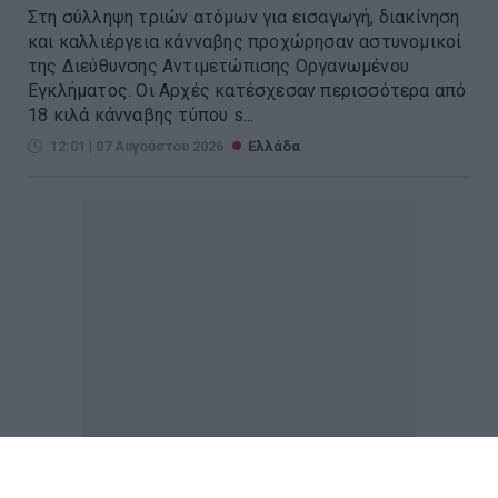
Στη σύλληψη τριών ατόμων για εισαγωγή, διακίνηση
και καλλιέργεια κάνναβης προχώρησαν αστυνομικοί
της Διεύθυνσης Αντιμετώπισης Οργανωμένου
Εγκλήματος. Οι Αρχές κατέσχεσαν περισσότερα από
18 κιλά κάνναβης τύπου s...
12:01 | 07 Αυγούστου 2026
Ελλάδα