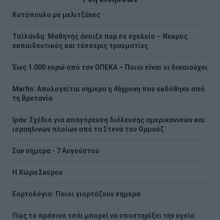
Κοτόπουλο με μελιτζάνες
Ταϊλάνδη: Μαθητής άνοιξε πυρ σε σχολείο – Νεκρός
εκπαιδευτικός και τέσσερις τραυματίες
Έως 1.000 ευρώ από τον ΟΠΕΚΑ – Ποιοι είναι οι δικαιούχοι
Marfin: Απολογείται σήμερα η 46χρονη που εκδόθηκε από
τη Βρετανία
Ιράν: Σχέδιο για απαγόρευση διέλευσης αμερικανικών και
ισραηλινών πλοίων από τα Στενά του Ορμούζ
Σαν σήμερα - 7 Αυγούστου
Η Χώρα Σκύρου
Εορτολόγιο: Ποιοι γιορτάζουν σήμερα
Πώς το πράσινο τσάι μπορεί να υποστηρίξει την υγεία