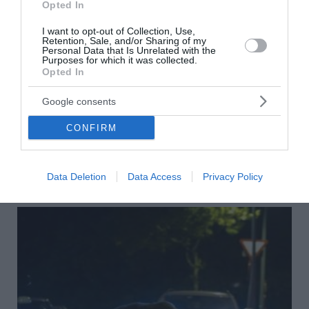
Opted In
I want to opt-out of Collection, Use,
Retention, Sale, and/or Sharing of my
Personal Data that Is Unrelated with the
Purposes for which it was collected.
Opted In
Σύλληψη γυναίκας για την φωτιά στη Σκύρο
Google consents
Συνελήφθη το βράδυ της Πέμπτης από το ανακριτικό
τμήμα της Πυροσβεστικής 63χρονη ως υπαίτια της
CONFIRM
πυρκαγιάς που ξέσπασε από γεννήτρια που
χρησιμοποιούσε για να λειτουργεί κουζίνα σε ...
06 Αυγούστου 2026
Data Deletion
Data Access
Privacy Policy