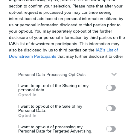
section to confirm your selection. Please note that after your
opt-out request is processed you may continue seeing
Χαλκιδική: Νεκρός 69χρονος λουόμενος στην
interest-based ads based on personal information utilized by
us or personal information disclosed to third parties prior to
παραλία της Σίβηρης
your opt-out. You may separately opt-out of the further
disclosure of your personal information by third parties on the
Χωρίς τις αισθήσεις του ανασύρθηκε 69χρονος άνδρας
IAB’s list of downstream participants. This information may
το μεσημέρι, από τη θαλάσσια περιοχή της παραλίας
also be disclosed by us to third parties on the
IAB’s List of
Σίβηρης του δήμου Κασσάνδρας στη Χαλκιδική. Ο
Downstream Participants
that may further disclose it to other
69χρονος παρελήφθη από ασθενοφ...
third parties.
06 Αυγούστου 2026
Please note that this website/app uses one or more Google
Personal Data Processing Opt Outs
services and may gather and store information including but
not limited to your visit or usage behaviour. You may click to
I want to opt-out of the Sharing of my
personal data.
grant or deny consent to Google and its third-party tags to
Opted In
use your data for below specified purposes in below Google
consent section.
I want to opt-out of the Sale of my
Personal Data.
Opted In
I want to opt-out of processing my
Personal Data for Targeted Advertising.