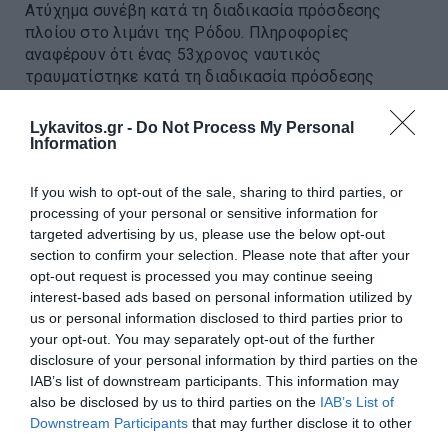
Ατύχημα συνέβη κατά τη διαδικασία πρόσδεσης
πλοίου στο λιμάνι της Ρόδου. Πληροφορίες
αναφέρουν ότι ένας 53χρονος ναυτικός
τραυματίστηκε κατά τη διαδικασία πρόσδεσης
φορτηγού οχηματαγωγού πλοίου, μετά από θρα...
Lykavitos.gr -
Do Not Process My Personal
23:33 | 06 Αυγούστου 2026
Ελλάδα
Information
If you wish to opt-out of the sale, sharing to third parties, or
processing of your personal or sensitive information for
targeted advertising by us, please use the below opt-out
section to confirm your selection. Please note that after your
opt-out request is processed you may continue seeing
interest-based ads based on personal information utilized by
us or personal information disclosed to third parties prior to
your opt-out. You may separately opt-out of the further
disclosure of your personal information by third parties on the
IAB’s list of downstream participants. This information may
also be disclosed by us to third parties on the
IAB’s List of
Downstream Participants
that may further disclose it to other
third parties.