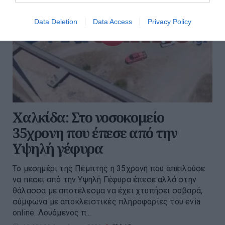
Data Deletion
Data Access
Privacy Policy
Χαλκίδα: Στο νοσοκομείο
35χρονη που έπεσε από την
Υψηλή γέφυρα
Το μεσημέρι της Πέμπτης η 35χρονη που απειλούσε
να πέσει από την Υψηλή Γέφυρα έπεσε αλλά στην
θάλασσα με αποτέλεσμα να έχει χτυπήσει σοβαρά,
σύμφωνα με αποκλειστικές πληροφορίες του evia
online. Λουόμενος π...