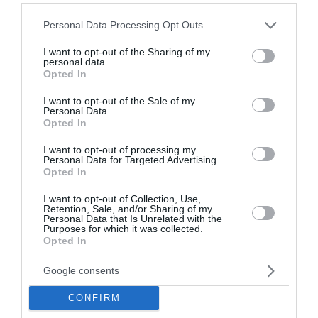
Please note that this website/app uses one or more Google
Personal Data Processing Opt Outs
services and may gather and store information including but
not limited to your visit or usage behaviour. You may click to
I want to opt-out of the Sharing of my
personal data.
grant or deny consent to Google and its third-party tags to
Opted In
use your data for below specified purposes in below Google
consent section.
I want to opt-out of the Sale of my
Personal Data.
Opted In
I want to opt-out of processing my
Personal Data for Targeted Advertising.
Opted In
I want to opt-out of Collection, Use,
Retention, Sale, and/or Sharing of my
Personal Data that Is Unrelated with the
Purposes for which it was collected.
Opted In
Google consents
CONFIRM