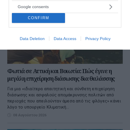
Google consents
CONFIRM
Data Deletion
Data Access
Privacy Policy
Φωτιά σε Αττική και Βοιωτία: Πώς έγινε η
μεγάλη επιχείρηση διάσωσης δια θαλάσσης
Για μια «ιδιαίτερα απαιτητική και σύνθετη επιχείρηση
διάσωσης και ασφαλούς απομάκρυνσης πολιτών από
περιοχές που απειλούνταν άμεσα από τις φλόγες» κάνει
λόγο το υπουργείο Κλιματική...
08 Αυγούστου 2026