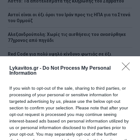
Λόττο: Τα αποτελέσματα της κλήρωσης του Σαββάτου
Αυτοί είναι οι έξι όροι του Ιράν προς τις ΗΠΑ για τα Στενά
του Ορμούζ
Αλεξανδρούπολη: Χωρίς τις αισθήσεις του ανασύρθηκε
77χρονος από πηγάδι
Red Code για πολύ υψηλό κίνδυνο φωτιάς σε έξι
Περιφέρειες
Lykavitos.gr -
Do Not Process My Personal
Information
ΟΛΕΣ ΟΙ ΕΙΔΗΣΕΙΣ →
διαβάστε ακόμη
If you wish to opt-out of the sale, sharing to third parties, or
processing of your personal or sensitive information for
targeted advertising by us, please use the below opt-out
section to confirm your selection. Please note that after your
opt-out request is processed you may continue seeing
interest-based ads based on personal information utilized by
us or personal information disclosed to third parties prior to
your opt-out. You may separately opt-out of the further