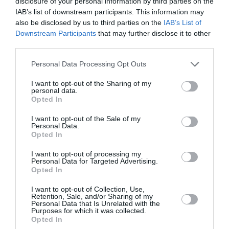
disclosure of your personal information by third parties on the
IAB’s list of downstream participants. This information may
also be disclosed by us to third parties on the
IAB’s List of
Downstream Participants
that may further disclose it to other
third parties.
Please note that this website/app uses one or more Google
Personal Data Processing Opt Outs
services and may gather and store information including but
not limited to your visit or usage behaviour. You may click to
I want to opt-out of the Sharing of my
personal data.
Νάξος: Καλύτερη η εικόνα της φωτιάς στη
grant or deny consent to Google and its third-party tags to
Opted In
use your data for below specified purposes in below Google
Μικρή Βίγλα
consent section.
I want to opt-out of the Sale of my
Καλύτερη είναι η κατάσταση στην πυρκαγιά που
Personal Data.
Opted In
εκδηλώθηκε το απόγευμα του Σαββάτου σε χαμηλή
βλάστηση στη Μικρή Βίγλα της Νάξου. Για την κατάσβεση
I want to opt-out of processing my
της πυρκαγιάς επιχειρούν 10 πυρο...
Personal Data for Targeted Advertising.
Opted In
08 Αυγούστου 2026
I want to opt-out of Collection, Use,
Retention, Sale, and/or Sharing of my
Personal Data that Is Unrelated with the
Purposes for which it was collected.
Opted In