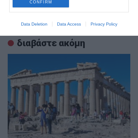
CONFIRM
Νέα εξέλιξη στη μεγάλη υπόθεση της ρωσόφωνης μαφίας
– Δύο συλλήψεις στην Αθήνα
Data Deletion
Data Access
Privacy Policy
ΟΛΕΣ ΟΙ ΕΙΔΗΣΕΙΣ →
διαβάστε ακόμη