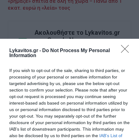
«ρήμαζε» σπίτια σε όλη τη χώρα – Πάνω από 1
εκατ. ευρώ η «λεία» τους
Ακολουθήστε το Lykavitos.gr
στο Google News
και μάθετε πρώτοι όλες τις
Lykavitos.gr -
Do Not Process My Personal
ειδήσεις
Information
If you wish to opt-out of the sale, sharing to third parties, or
processing of your personal or sensitive information for
targeted advertising by us, please use the below opt-out
Ροή ειδήσεων
section to confirm your selection. Please note that after your
opt-out request is processed you may continue seeing
Δυτική Αττική: Αντιδιαβρωτικά έργα πριν τις
interest-based ads based on personal information utilized by
φθινοπωρινές βροχές – Η επόμενη ημέρα μετά τη μεγάλη
φωτιά
us or personal information disclosed to third parties prior to
your opt-out. You may separately opt-out of the further
disclosure of your personal information by third parties on the
Άνδρος: Το καταπράσινο διαμάντι των Κυκλάδων που
μαγεύει κάθε επισκέπτη
IAB’s list of downstream participants. This information may
also be disclosed by us to third parties on the
IAB’s List of