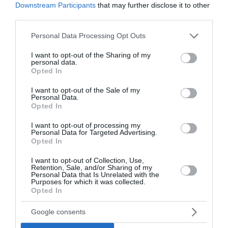
Downstream Participants
that may further disclose it to other
Αμαζόνιος: Στο χαμηλότερο επίπεδο δεκαετίας η
αποψίλωση – Μείωση 37%
third parties.
Please note that this website/app uses one or more Google
Personal Data Processing Opt Outs
ΑΑΔΕ: Άνοιξε ξανά η πλατφόρμα myAGRO για την Ενιαία
services and may gather and store information including but
Αίτηση Ενίσχυσης 2026 – Οι προθεσμίες για τους αγρότες
not limited to your visit or usage behaviour. You may click to
I want to opt-out of the Sharing of my
personal data.
grant or deny consent to Google and its third-party tags to
«Φωτιά» στην τιμή του μοσχαριού – Αύξηση 28,4% μέσα σε
Opted In
use your data for below specified purposes in below Google
19 μήνες
consent section.
I want to opt-out of the Sale of my
Personal Data.
Ξεκίνησαν τα γυρίσματα του «Grown Ups 3» – Ο Άνταμ
Opted In
Σάντλερ ξανά με την αγαπημένη παρέα
I want to opt-out of processing my
Personal Data for Targeted Advertising.
Νέα υπόθεση «καίει» τον Ινφαντίνο: Καταγγελίες για
Opted In
εξαψήφια αποζημίωση από την UEFA σε γυναίκα με την
οποία φέρεται να είχε σχέση
I want to opt-out of Collection, Use,
Retention, Sale, and/or Sharing of my
Personal Data that Is Unrelated with the
e-ΕΦΚΑ – ΔΥΠΑ: Πληρωμές 56,7 εκατ. ευρώ έως τις 14
Purposes for which it was collected.
Αυγούστου – Ποιοι πάνε «ταμείο»
Opted In
Τα επικίνδυνα σχέδια Πούτιν για επίθεση στο ΝΑΤΟ – Το
Google consents
εφιαλτικό σενάριο που τρέμει η Ευρώπη