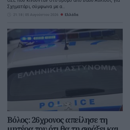
ΟΣΕ που κινούνταν στο δρόμο από Βαθύ Αυλίδος για
Σχηματάρι, σύμφωνα με α...
21:18 | 05 Αυγούστου 2026
Ελλάδα
Βόλος: 26χρονος απείλησε τη
μητέρα του ότι θα τη σφάξει και