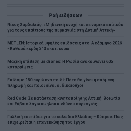
Ροή ειδήσεων
Νίκος Χαρδαλιάς: «Μηδενική ανοχή και σε νομικό επίπεδο
για τους υπαίτιους της πυρκαγιάς στη Δυτική Αττική»
METLEN: Iστορικά υψηλές επιδόσεις στο 'A εξάμηνο 2026
- Kαθαρά κέρδη 313 εκατ. ευρώ
Μαζική επίθεση με drones: Η Ρωσία ανακοινώνει 605
καταρρίψεις
Επίδομα 150 ευρώ ανά παιδί: Πότε θα γίνει η επόμενη
πληρωμή και ποιοι είναι οι δικαιούχοι
Red Code: Σε κατάσταση κινητοποίησης Αττική, Βοιωτία
και Εύβοια λόγω υψηλού κινδύνου πυρκαγιάς
Γαλλική «ασπίδα» για το καλώδιο Ελλάδας – Κύπρου: Πώς
επιχειρείται η επανεκκίνηση του έργου