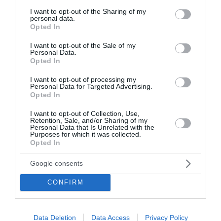
services and may gather and store information including but
not limited to your visit or usage behaviour. You may click to
I want to opt-out of the Sharing of my
personal data.
grant or deny consent to Google and its third-party tags to
Opted In
use your data for below specified purposes in below Google
consent section.
I want to opt-out of the Sale of my
Personal Data.
Opted In
I want to opt-out of processing my
Personal Data for Targeted Advertising.
Opted In
I want to opt-out of Collection, Use,
Retention, Sale, and/or Sharing of my
Personal Data that Is Unrelated with the
Purposes for which it was collected.
Opted In
Google consents
CONFIRM
Data Deletion
Data Access
Privacy Policy