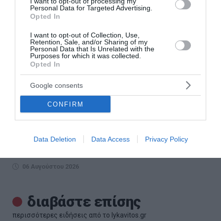
I want to opt-out of processing my
Personal Data for Targeted Advertising.
Opted In
I want to opt-out of Collection, Use,
Retention, Sale, and/or Sharing of my
Personal Data that Is Unrelated with the
Purposes for which it was collected.
Opted In
Google consents
Σαν σήμερα - 6 Αυγούστου
CONFIRM
Γεγονότα 1844: Το πρώτο τηλεγράφημα στην ιστορία του
βρετανικού Τύπου. Φτάνει στη σύνταξη των «Times» του
Data Deletion
Data Access
Privacy Policy
Λονδίνου και αναγγέλλει τη γέννηση του πρίγκιπα
Άλφρεντ. 1923: Η Ιτα...
06 Αυγούστου 2026
διαβάστε επίσης
περισσότερες ειδήσεις από το lykavitos.gr