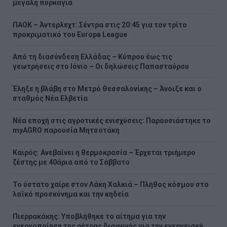
μεγάλη πυρκαγιά
ΠΑΟΚ – Άντερλεχτ: Σέντρα στις 20:45 για τον τρίτο
προκριματικό του Europa League
Από τη διασύνδεση Ελλάδας – Κύπρου έως τις
γεωτρήσεις στο Ιόνιο – Οι δηλώσεις Παπασταύρου
Έληξε η βλάβη στο Μετρό Θεσσαλονίκης – Άνοιξε και ο
σταθμός Νέα Ελβετία
Νέα εποχή στις αγροτικές ενισχύσεις: Παρουσιάστηκε το
myAGRO παρουσία Μητσοτάκη
Καιρός: Ανεβαίνει η θερμοκρασία – Έρχεται τριήμερο
ζέστης με 40άρια από το Σάββατο
Το ύστατο χαίρε στον Λάκη Χαλκιά – Πλήθος κόσμου στο
λαϊκό προσκύνημα και την κηδεία
Πιερρακάκης: Υποβλήθηκε το αίτημα για την
ενεργοποίηση της ρήτρας διαφυγής για την ενεργειακή