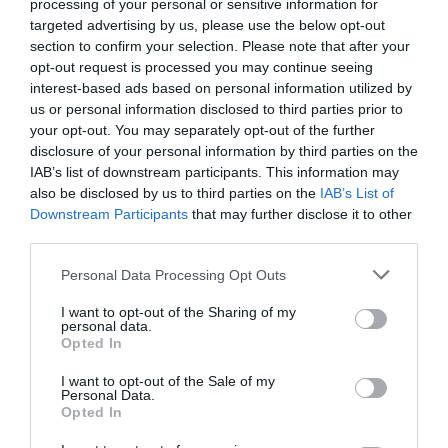
processing of your personal or sensitive information for
targeted advertising by us, please use the below opt-out
section to confirm your selection. Please note that after your
opt-out request is processed you may continue seeing
interest-based ads based on personal information utilized by
us or personal information disclosed to third parties prior to
your opt-out. You may separately opt-out of the further
Marfin: Κλιμάκιο της ΕΛ.ΑΣ. σήμερα
disclosure of your personal information by third parties on the
IAB’s list of downstream participants. This information may
παραλαμβάνει τη 46χρονη από τη Βρετανία
also be disclosed by us to third parties on the
IAB’s List of
Στην Ελλάδα επιστρέφει σήμερα, Πέμπτη, η 46χρονη που
Downstream Participants
that may further disclose it to other
κατηγορείται για συμμετοχή στον φονικό εμπρησμό του
third parties.
υποκαταστήματος της Marfin στη Σταδίου, στις 5 Μαΐου
Please note that this website/app uses one or more Google
Personal Data Processing Opt Outs
2010, μετά την ολοκλήρ...
services and may gather and store information including but
06 Αυγούστου 2026
not limited to your visit or usage behaviour. You may click to
I want to opt-out of the Sharing of my
personal data.
grant or deny consent to Google and its third-party tags to
Opted In
use your data for below specified purposes in below Google
consent section.
I want to opt-out of the Sale of my
Personal Data.
Opted In