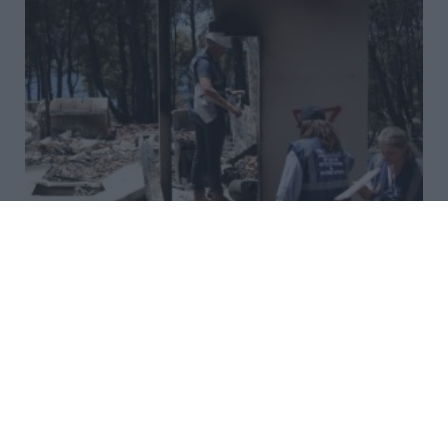
Καταγραφή των ζημιών Πόρτο
Γερμενό: 40 κτίρια κρίθηκαν
κατεδαφιστέα (Photos)
Αυτοψίες και καταγραφή ζημιών προκειμένου να
αποζημιωθούν οι πυρόπληκτοι διενεργούνται στο
Πόρτο Γερμενό όπου δεκάδες κατοικίες έχουν
καταστραφεί ολοσχερών από τη μεγάλη φωτιά στη
Δυτικής Αττικής. Οι κάτοικο...