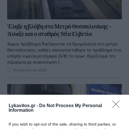
Έληξε η βλάβη στο Μετρό Θεσσαλονίκης –
Άνοιξε και ο σταθμός Νέα Ελβετία
Χωρίς πρόβλημα διεξάγονται τα δρομολόγια στο μετρό
Θεσσαλονίκης, καθώς αποκαταστάθηκε το πρόβλημα που
υπήρξε νωρίτερα σήμερα (6/8) το πρωί. Θυμίζουμε ότι
σύμφωνα με ανακοίνωση τ...
06 Αυγούστου 2026
Lykavitos.gr -
Do Not Process My Personal
Information
If you wish to opt-out of the sale, sharing to third parties, or