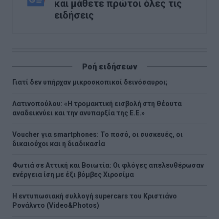
και μάθετε πρώτοι όλες τις
ειδήσεις
Ροή ειδήσεων
Γιατί δεν υπήρχαν μικροσκοπικοί δεινόσαυροι;
Λατινοπούλου: «Η τρομακτική εισβολή στη Θέουτα
αναδεικνύει και την ανυπαρξία της Ε.Ε.»
Voucher για smartphones: Το ποσό, οι συσκευές, οι
δικαιούχοι και η διαδικασία
Φωτιά σε Αττική και Βοιωτία: Οι φλόγες απελευθέρωσαν
ενέργεια ίση με έξι βόμβες Χιροσίμα
H εντυπωσιακή συλλογή supercars του Κριστιάνο
Ρονάλντο (Video&Photos)