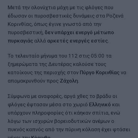
Μετά την ολονύχτια μάχη με τις φλόγες που
έδωσαν οι πυροσβεστικές δυνάμεις στα Ροζενά
Κορινθίας, όπως έγινε γνωστό από την
πυροσβεστική,
δεν υπάρχει ενεργό μέτωπο
πυρκαγιάς
αλλά
αρκετές ενεργές εστίες.
Το τελευταίο μήνυμα του 112 στις 05:00 τα
ξημερώματα της Δευτέρας καλούσε τους
κατοίκους της περιοχής στον
Πύργο Κορινθίας
να
απομακρυνθούν προς
Ζάχολη.
Σύμφωνα με αναφορές, αργά χθες το βράδυ οι
φλόγες έφτασαν μέσα στο χωριό
Ελληνικό
και
υπάρχουν πληροφορίες ότι κάηκαν σπίτια, ενώ
λόγω των ισχυρών βορειοδυτικών ανέμων ο
πυκνός καπνός από την πύρινη κόλαση έχει φτάσει
μέχρι την
Κόρινθο.