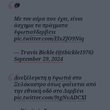
📷
Με τον αέρα που έχει, είναι
άσχημα τα πράγματα
#φωτια
#δερβενι
pic.twitter.com/ElxZJO9Niq
— Travis Bickle (@tbickle1976)
September 29, 2024
Ανεξέλεγκτη η
#φωτιά
στο
Ξυλόκαστρο όπως φαίνεται από
την εθνική οδό στο Δερβένι
pic.twitter.com/9tgNvADCXl