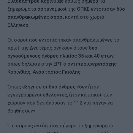
Ξυλόκαστρου Κορινθίας
καθώς σήμερα τα
ξημερώματα
αστυνομικοί
της
ΟΠΚΕ
εντόπισαν
δύο
απανθρακωμένες σοροί
κοντά στο χωριό
Ελληνικό
.
Oι σοροί που εντοπίστηκαν απανθρακωμένες το
πρωί της Δευτέρας ανήκουν στους
δύο
αγνοούμενους άνδρες ηλικίας
35 και 40 ετών
,
όπως δήλωσε στην ΕΡΤ ο
αντιπεριφερειάρχης
Κορινθίας, Ανάστασιος Γκιόλης
.
Όπως εξήγησε οι
δύο άνδρες
«δεν ήταν
εγγεγραμμένοι εθελοντές, ήταν κάτοικοι των
χωριών που δεν άκουσαν το 112 και πήγαν να
βοηθήσουν».
Τις σορούς εντόπισαν σήμερα τα ξημερώματα