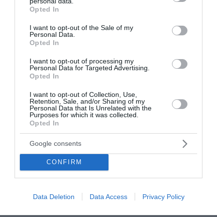
personal data.
grant or deny consent to Google and its third-party tags to
Opted In
use your data for below specified purposes in below Google
consent section.
I want to opt-out of the Sale of my
Personal Data.
Opted In
I want to opt-out of processing my
Personal Data for Targeted Advertising.
Opted In
I want to opt-out of Collection, Use,
Retention, Sale, and/or Sharing of my
Personal Data that Is Unrelated with the
Purposes for which it was collected.
Opted In
Google consents
CONFIRM
«Βρισκόμαστε αντιμέτωποι με μία πολύ δύσκολη
Data Deletion
Data Access
Privacy Policy
κατάσταση»