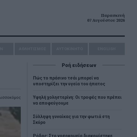
Παρασκευή
07 Αυγούστου 2026
ΗΝ
ΑΘΛΗΤΙΣΜΟΣ
AYTOKINHTO
ENGLISH
Ροή ειδήσεων
Πώς το πράσινο τσάι μπορεί να
υποστηρίξει την υγεία του ήπατος
Υψηλή χοληστερίνη: Οι τροφές που πρέπει
λισσοκόμος
να αποφεύγουμε
Σύλληψη γυναίκας για την φωτιά στη
Σκύρο
Ρόδος: Στο νοσοκομείο διακομίστηκε