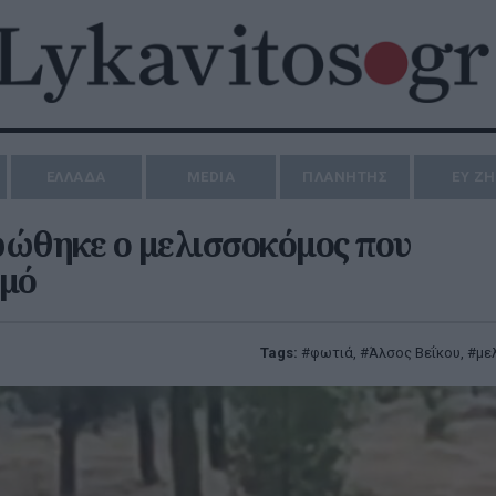
ΕΛΛΑΔΑ
MEDIA
ΠΛΑΝΗΤΗΣ
ΕΥ Ζ
ωώθηκε ο μελισσοκόμος που
σμό
Tags:
φωτιά
,
Άλσος Βεΐκου
,
με