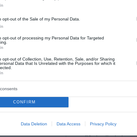
In
o opt-out of the Sale of my Personal Data.
In
to opt-out of processing my Personal Data for Targeted
ing.
In
o opt-out of Collection, Use, Retention, Sale, and/or Sharing
ersonal Data that Is Unrelated with the Purposes for which it
lected.
ο λευκό κουτάβι που
Εύβοια: Έφυγε από τη
In
ι μέλος αγέλης
37χρονος που είχε
τραυματιστεί σε τροχα
consents
αγριογούρουνο
υτάβι που είχε γίνει μέλος
CONFIRM
ν άφησε την τελευταία του
Βαρύ πένθος σε συγγενείς και
ουλάχιστον περίπου πενήντα
έχει προκαλέσει η είδηση ότι
ικρό σκυλάκι συμβίωσε με
από τη ζωή ο 37χρονος Γ. Α., 
Data Deletion
Data Access
Privacy Policy
κογένεια λύκων, χαρ...
είχε τραυματιστεί σοβαρά σε 
δυστύχημα με αγριογούρουνο τα
του 2026