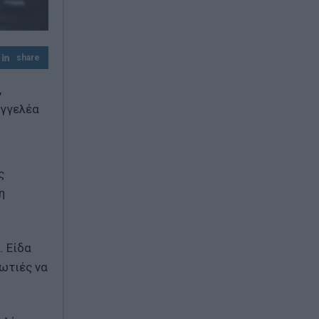
Σκέψεις για επιβολή προστίμων έως 20%
του φορτίου
share
,
αγγελέα
ς
η
. Είδα
φωτιές να