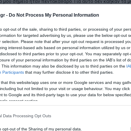
ό μου σημείο ήταν πεντακάθαρο. Για αυτό δεν κάηκαν τα μ
φία μου στο Ίντερνετ, με κυνηγάνε οι άλλοι μελισσοκόμο
gr -
Do Not Process My Personal Information
to opt-out of the sale, sharing to third parties, or processing of your per
formation for targeted advertising by us, please use the below opt-out s
μογενή με τους δύο Αιγύπτιους
r selection. Please note that after your opt-out request is processed y
eing interest-based ads based on personal information utilized by us or
έντες για τις παράνομες επιδοτήσεις στην Κοζάνη
disclosed to third parties prior to your opt-out. You may separately opt-
αρκέσουν οι καλοκαιρινές μειώσεις τιμών
losure of your personal information by third parties on the IAB’s list of
. This information may also be disclosed by us to third parties on the
IA
Participants
that may further disclose it to other third parties.
ο Lykavitos.gr στο Google News
 that this website/app uses one or more Google services and may gath
including but not limited to your visit or usage behaviour. You may click 
ώτοι όλες τις ειδήσεις
 to Google and its third-party tags to use your data for below specifi
ogle consent section.
l Data Processing Opt Outs
o opt-out of the Sharing of my personal data.