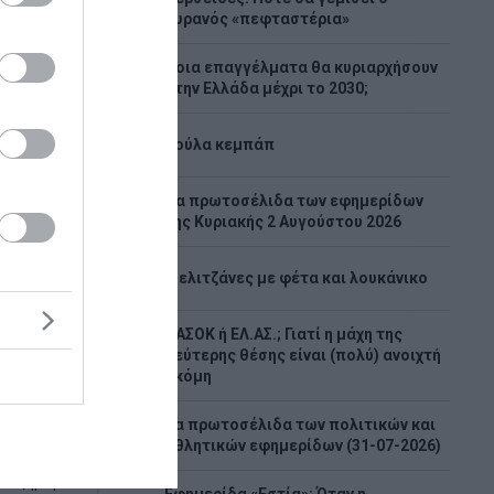
1
ουρανός «πεφταστέρια»
Ποια επαγγέλματα θα κυριαρχήσουν
2
στην Ελλάδα μέχρι το 2030;
3
Λούλα κεμπάπ
Tα πρωτοσέλιδα των εφημερίδων
4
της Κυριακής 2 Αυγούστου 2026
 ζωή ο
5
Μελιτζάνες με φέτα και λουκάνικο
ίο με
ΠΑΣΟΚ ή ΕΛ.ΑΣ.; Γιατί η μάχη της
6
δεύτερης θέσης είναι (πολύ) ανοιχτή
ακόμη
 φίλους
 έφυγε
Τα πρωτοσέλιδα των πολιτικών και
7
ο οποίος
αθλητικών εφημερίδων (31-07-2026)
τροχαίο
 ξημερ...