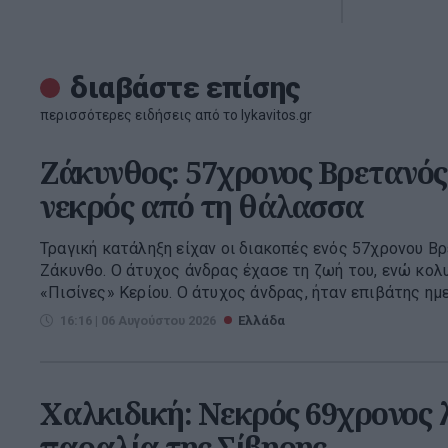
διαβάστε επίσης
περισσότερες ειδήσεις από το lykavitos.gr
Ζάκυνθος: 57χρονος Βρετανό
νεκρός από τη θάλασσα
Τραγική κατάληξη είχαν οι διακοπές ενός 57χρονου Β
Ζάκυνθο. Ο άτυχος άνδρας έχασε τη ζωή του, ενώ κολ
«Πισίνες» Κερίου. Ο άτυχος άνδρας, ήταν επιβάτης ημε
16:16 | 06 Αυγούστου 2026
Ελλάδα
Χαλκιδική: Νεκρός 69χρονος 
παραλία της Σίβηρης