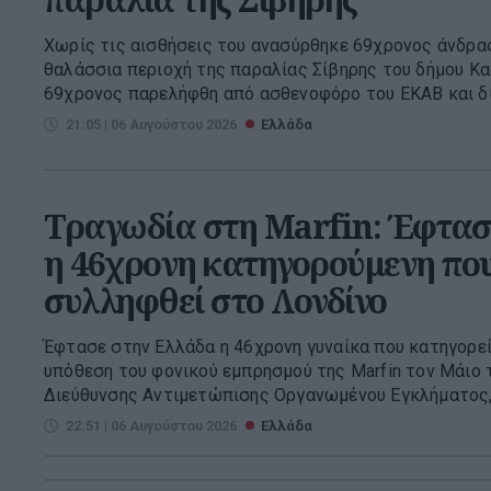
Χωρίς τις αισθήσεις του ανασύρθηκε 69χρονος άνδρας
θαλάσσια περιοχή της παραλίας Σίβηρης του δήμου Κα
69χρονος παρελήφθη από ασθενοφόρο του ΕΚΑΒ και δια
21:05 | 06 Αυγούστου 2026
Ελλάδα
Τραγωδία στη Marfin: Έφτασ
η 46χρονη κατηγορούμενη που
συλληφθεί στο Λονδίνο
Έφτασε στην Ελλάδα η 46χρονη γυναίκα που κατηγορεί
υπόθεση του φονικού εμπρησμού της Marfin τον Μάιο τ
Διεύθυνσης Αντιμετώπισης Οργανωμένου Εγκλήματος, 
22:51 | 06 Αυγούστου 2026
Ελλάδα