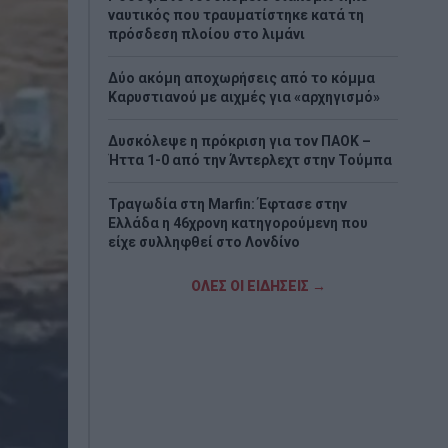
ναυτικός που τραυματίστηκε κατά τη
πρόσδεση πλοίου στο λιμάνι
Δύο ακόμη αποχωρήσεις από το κόμμα
Καρυστιανού με αιχμές για «αρχηγισμό»
Δυσκόλεψε η πρόκριση για τον ΠΑΟΚ –
Ήττα 1-0 από την Άντερλεχτ στην Τούμπα
Τραγωδία στη Marfin: Έφτασε στην
Ελλάδα η 46χρονη κατηγορούμενη που
είχε συλληφθεί στο Λονδίνο
Τζόκερ: Η κλήρωση της Πέμπτης - Οι
ΟΛΕΣ ΟΙ ΕΙΔΗΣΕΙΣ →
τυχεροί αριθμοί
Πέθανε το λευκό κουτάβι που είχε γίνει
μέλος αγέλης λύκων
Τεχεράνη: Πιθανός ο αποκλεισμός των
Στενών του Ορμούζ για «εχθρικά» πλοία –