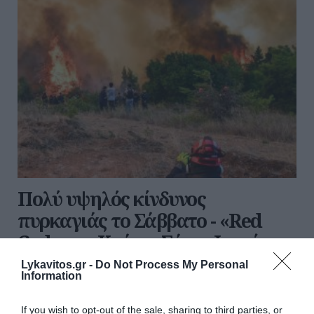
Πολύ υψηλός κίνδυνος
πυρκαγιάς το Σάββατο - «Red
Code» σε Κρήτη, Σάμο, Ικαρία
και Χίο
Lykavitos.gr -
Do Not Process My Personal
Information
Σε υψηλό συναγερμό παραμένουν η Πολιτική
Προστασία και η Πυροσβεστική, καθώς το Σάββατο
If you wish to opt-out of the sale, sharing to third parties, or