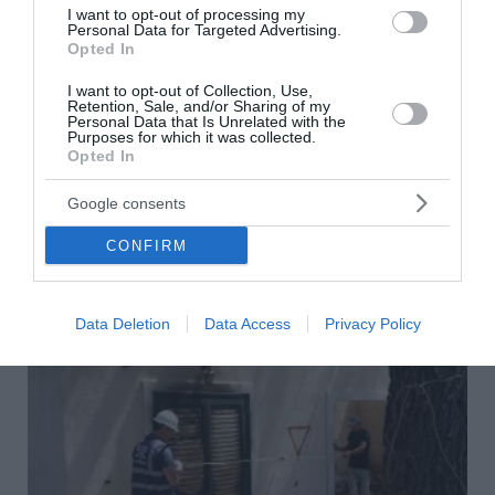
I want to opt-out of processing my
και Πολιτική Προστασία τα
Personal Data for Targeted Advertising.
Opted In
τελευταία χρόνια
I want to opt-out of Collection, Use,
Retention, Sale, and/or Sharing of my
Την περίοδο 2019-2026 έχουν συντελεστεί
Personal Data that Is Unrelated with the
σημαντικές αλλαγές στον μηχανισμό της Πολιτικής
Purposes for which it was collected.
Opted In
Προστασίας και στο Πυροσβεστικό Σώμα. Με
αφορμή τη δημόσια συζήτηση για την επιχειρησιακή
Google consents
ετοιμότητα του κρατικού μηχα...
18:05 | 07 Αυγούστου 2026
Ελλάδα
CONFIRM
Data Deletion
Data Access
Privacy Policy