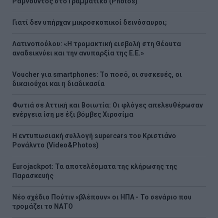
Ραμνούντος στο Γραμματικό (Photos)
Γιατί δεν υπήρχαν μικροσκοπικοί δεινόσαυροι;
Λατινοπούλου: «Η τρομακτική εισβολή στη Θέουτα
αναδεικνύει και την ανυπαρξία της Ε.Ε.»
Voucher για smartphones: Το ποσό, οι συσκευές, οι
δικαιούχοι και η διαδικασία
Φωτιά σε Αττική και Βοιωτία: Οι φλόγες απελευθέρωσαν
ενέργεια ίση με έξι βόμβες Χιροσίμα
H εντυπωσιακή συλλογή supercars του Κριστιάνο
Ρονάλντο (Video&Photos)
Eurojackpot: Τα αποτελέσματα της κλήρωσης της
Παρασκευής
Νέο σχέδιο Πούτιν «βλέπουν» οι ΗΠΑ - Το σενάριο που
τρομάζει το ΝΑΤΟ