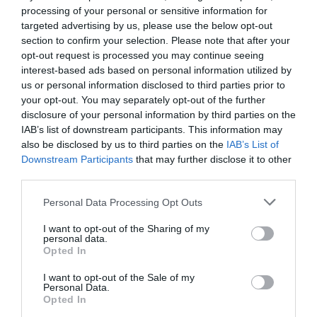
είναι πολύ υψηλός ο κίνδυνος πυρκαγιάς. Πολύ
processing of your personal or sensitive information for
υψηλός κίνδυνος πυρκαγιάς (κατηγορία κινδύνου 4)
targeted advertising by us, please use the below opt-out
προβλέπεται σε Κρήτη, Σάμ...
section to confirm your selection. Please note that after your
opt-out request is processed you may continue seeing
20:33 | 07 Αυγούστου 2026
Ελλάδα
interest-based ads based on personal information utilized by
us or personal information disclosed to third parties prior to
your opt-out. You may separately opt-out of the further
disclosure of your personal information by third parties on the
IAB’s list of downstream participants. This information may
also be disclosed by us to third parties on the
IAB’s List of
Downstream Participants
that may further disclose it to other
third parties.
Please note that this website/app uses one or more Google
Personal Data Processing Opt Outs
services and may gather and store information including but
not limited to your visit or usage behaviour. You may click to
I want to opt-out of the Sharing of my
personal data.
grant or deny consent to Google and its third-party tags to
Opted In
use your data for below specified purposes in below Google
consent section.
I want to opt-out of the Sale of my
Personal Data.
Opted In
Τι έχει αλλάξει σε Πυροσβεστική