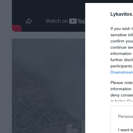
Lykavitos.
If you wish 
sensitive in
confirm you
continue se
information 
further disc
participants
Downstream 
Please note
information 
deny consent
in below Go
Persona
I want t