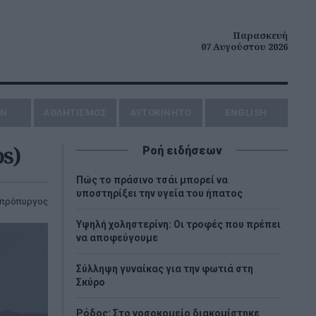
Παρασκευή
07 Αυγούστου 2026
ΗΝ
ΑΘΛΗΤΙΣΜΟΣ
AYTOKINHTO
ENGLISH
s)
Ροή ειδήσεων
Πώς το πράσινο τσάι μπορεί να
υποστηρίξει την υγεία του ήπατος
πρόπυργος
Υψηλή χοληστερίνη: Οι τροφές που πρέπει
να αποφεύγουμε
Σύλληψη γυναίκας για την φωτιά στη
Σκύρο
Ρόδος: Στο νοσοκομείο διακομίστηκε