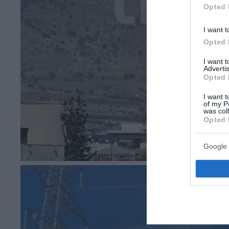
Opted 
I want t
Opted 
I want 
Advertis
Opted 
I want t
of my P
was col
Opted 
Google 