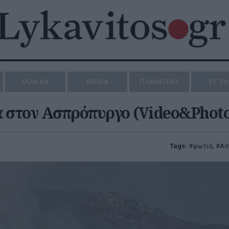
ΕΛΛΑΔΑ
MEDIA
ΠΛΑΝΗΤΗΣ
ΕΥ Ζ
ά στον Ασπρόπυργο (Video&Photo
Tags:
φωτιά
,
Ασ