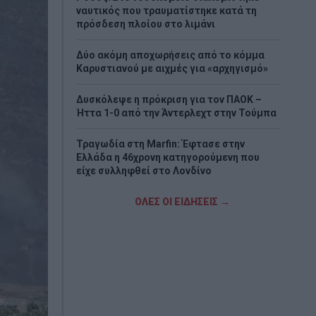
ναυτικός που τραυματίστηκε κατά τη
πρόσδεση πλοίου στο λιμάνι
Δύο ακόμη αποχωρήσεις από το κόμμα
Καρυστιανού με αιχμές για «αρχηγισμό»
Δυσκόλεψε η πρόκριση για τον ΠΑΟΚ –
Ήττα 1-0 από την Άντερλεχτ στην Τούμπα
Τραγωδία στη Marfin: Έφτασε στην
Ελλάδα η 46χρονη κατηγορούμενη που
είχε συλληφθεί στο Λονδίνο
Τζόκερ: Η κλήρωση της Πέμπτης - Οι
ΟΛΕΣ ΟΙ ΕΙΔΗΣΕΙΣ →
τυχεροί αριθμοί
Πέθανε το λευκό κουτάβι που είχε γίνει
μέλος αγέλης λύκων
Τεχεράνη: Πιθανός ο αποκλεισμός των
Στενών του Ορμούζ για «εχθρικά» πλοία –