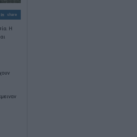
Σκέψεις για επιβολή προστίμων έως 20%
του φορτίου
share
ία. Η
και
χουν
έμειναν