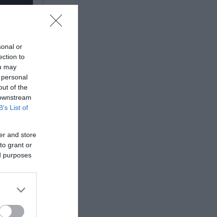
sonal or
ection to
ou may
 personal
out of the
 downstream
B’s List of
er and store
to grant or
ed purposes