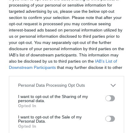
processing of your personal or sensitive information for
Φωτιά σε Αττική και Βοιωτία: Πώς έγινε η μεγάλη
targeted advertising by us, please use the below opt-out
επιχείρηση διάσωσης δια θαλάσσης
section to confirm your selection. Please note that after your
opt-out request is processed you may continue seeing
ΟΛΕΣ ΟΙ ΕΙΔΗΣΕΙΣ →
interest-based ads based on personal information utilized by
us or personal information disclosed to third parties prior to
διαβάστε ακόμη
your opt-out. You may separately opt-out of the further
disclosure of your personal information by third parties on the
IAB’s list of downstream participants. This information may
also be disclosed by us to third parties on the
IAB’s List of
Downstream Participants
that may further disclose it to other
third parties.
Please note that this website/app uses one or more Google
Personal Data Processing Opt Outs
services and may gather and store information including but
not limited to your visit or usage behaviour. You may click to
I want to opt-out of the Sharing of my
personal data.
grant or deny consent to Google and its third-party tags to
Opted In
use your data for below specified purposes in below Google
consent section.
I want to opt-out of the Sale of my
Personal Data.
Opted In