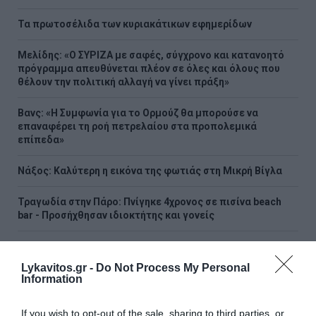
Τα πρωτοσέλιδα των κυριακάτικων εφημερίδων
Μελίδης: «Ο ΣΥΡΙΖΑ με σαφές, σύγχρονο και κατανοητό
πρόγραμμα απευθύνεται πλέον σε όλες και όλους που
θέλουν την πολιτική αλλαγή να γίνει πράξη»
Βανς: «Η Συμφωνία για το Ορμούζ θα μπορούσε να
επαναφέρει τη ροή πετρελαίου στα προπολεμικά
επίπεδα»
Νάξος: Καλύτερη η εικόνα της φωτιάς στη Μικρή Βίγλα
Τραγωδία στην Πάρο: Πνίγηκε 4χρονος σε πισίνα beach
bar - Προσήχθησαν ιδιοκτήτης και γονείς
Ο τυφώνας «Dolphin» σαρώνει την Ιαπωνία - Πάνω από
50.000 κτίρια χωρίς ρεύμα (Videos)
Lykavitos.gr -
Do Not Process My Personal
Information
Νέα αποχώρηση από το κόμμα της Μαρίας Καρυστιανού –
Τι καταγγέλλει ο Νίκος Μπρουτζάκης
If you wish to opt-out of the sale, sharing to third parties, or