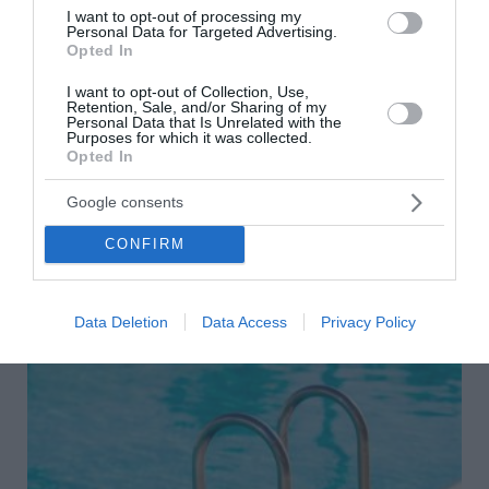
I want to opt-out of processing my
Personal Data for Targeted Advertising.
Δυτική Αττική: Αντιδιαβρωτικά έργα πριν τις
Opted In
φθινοπωρινές βροχές – Η επόμενη ημέρα μετά
I want to opt-out of Collection, Use,
τη μεγάλη φωτιά
Retention, Sale, and/or Sharing of my
Personal Data that Is Unrelated with the
Στην προστασία των εδαφών, την αντιπλημμυρική
Purposes for which it was collected.
Opted In
θωράκιση και, σε δεύτερο χρόνο, στην αποκατάσταση
του δασικού οικοσυστήματος επικεντρώνεται πλέον ο
Google consents
κρατικός μηχανισμός μετά τη φωτιά ...
08 Αυγούστου 2026
CONFIRM
Data Deletion
Data Access
Privacy Policy