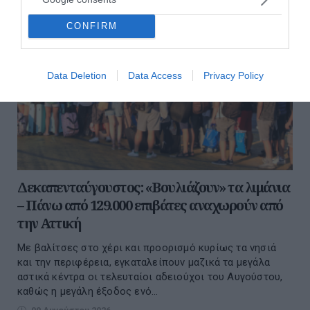
CONFIRM
Data Deletion
Data Access
Privacy Policy
Δεκαπενταύγουστος: «Βουλιάζουν» τα λιμάνια
– Πάνω από 129.000 επιβάτες αναχωρούν από
την Αττική
Με βαλίτσες στο χέρι και προορισμό κυρίως τα νησιά
και την περιφέρεια, εγκαταλείπουν μαζικά τα μεγάλα
αστικά κέντρα οι τελευταίοι αδειούχοι του Αυγούστου,
καθώς η μεγάλη έξοδος ενό...