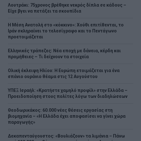
Λουτράκι: 75χρονος βρέθηκε νεκρός δίπλα σε κάδους –
Είχε βγει να πετάξει τα σκουπίδια
Η Μέση Ανατολή στο «κόκκινο»: Χούθι επιτίθενται, το
Ιράν σκληραίνει το τελεσίγραφο και το Πεντάγωνο
προετοιμάζεται
Ελληνικές τράπεζες: Νέα εποχή με δάνεια, κέρδη και
προμήθειες – Τι δείχνουν τα στοιχεία
Ολική έκλειψη Ηλίου: Η Ευρώπη ετοιμάζεται για ένα
σπάνιο ουράνιο θέαμα στις 12 Αυγούστου
ΥΠΕΞ Ισραήλ: «Κρατήστε χαμηλό προφίλ» στην Ελλάδα –
Προειδοποίηση στους πολίτες λόγω των διαδηλώσεων
Θεοδωρικάκος: 60.000 νέες θέσεις εργασίας στη
βιομηχανία – «Η Ελλάδα έχει αποφασίσει να γίνει χώρα
παραγωγής»
Δεκαπενταύγουστος: «Βουλιάζουν» τα λιμάνια – Πάνω