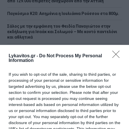
από 129.000 επιβάτες αναχωρούν από την Αττική
Παγκόσμιο Κ20: Ασημένια η Ιουλιάννα Ρούσσου στα 800μ.
Σάλος με την εμφάνιση του Φειδία Παναγιώτου στην
εκδήλωση για Ισαάκ και Σολωμού – Με κοντό παντελόνι
και αθλητικά
Βιλερμπάν: Η οικογένεια Μπας των Λέικερς ετοιμάζεται
να αγοράσει τον σύλλογο – Στα 80 εκατ. ευρώ το deal
Lykavitos.gr -
Do Not Process My Personal
Information
ΟΛΕΣ ΟΙ ΕΙΔΗΣΕΙΣ →
If you wish to opt-out of the sale, sharing to third parties, or
processing of your personal or sensitive information for
διαβάστε ακόμη
targeted advertising by us, please use the below opt-out
section to confirm your selection. Please note that after your
opt-out request is processed you may continue seeing
interest-based ads based on personal information utilized by
us or personal information disclosed to third parties prior to
your opt-out. You may separately opt-out of the further
disclosure of your personal information by third parties on the
IAB’s list of downstream participants. This information may