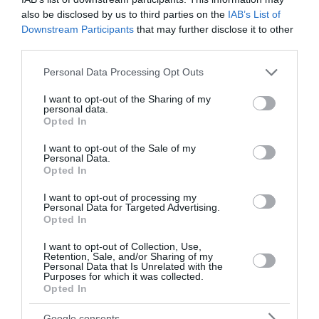
also be disclosed by us to third parties on the
IAB’s List of
Downstream Participants
that may further disclose it to other
third parties.
Please note that this website/app uses one or more Google
Personal Data Processing Opt Outs
services and may gather and store information including but
not limited to your visit or usage behaviour. You may click to
I want to opt-out of the Sharing of my
personal data.
grant or deny consent to Google and its third-party tags to
Opted In
Ελαφονήσι: Συνελήφθη για 7η φορά
use your data for below specified purposes in below Google
consent section.
παρκαδόρος που «ψάρευε» πελάτες –
I want to opt-out of the Sale of my
Personal Data.
Αστυνομικοί παρίσταναν τους τουρίστες
Opted In
Αστυνομικοί συνέλαβαν για έβδομη φορά στο Ελαφονήσι
I want to opt-out of processing my
Personal Data for Targeted Advertising.
παρκαδόρο για παράνομο "ψάρεμα" πελατών. Μαζί του
Opted In
συνελήφθη και ο ιδιοκτήτης του πάρκινγκ. Ο
παρκαδόρος φέρεται να κατηύθυνε διε...
I want to opt-out of Collection, Use,
Retention, Sale, and/or Sharing of my
09 Αυγούστου 2026
Personal Data that Is Unrelated with the
Purposes for which it was collected.
Opted In
Google consents