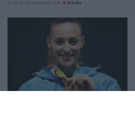
22:05 | 08 Αυγούστου 2026
Ελλάδα
Σαν σήμερα - 9 Αυγούστου
Γεγονότα 1173: Πίζα, Ιταλία. Αρχίζει να χτίζεται το
καμπαναριό της τοπικής μητρόπολης, που από την