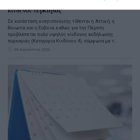
Αττική, Βοιωτία και Εύβοια λόγω υψηλού
κινδύνου πυρκαγιάς
Σε κατάσταση κινητοποίησης τίθενται η Αττική, η
Βοιωτία και η Εύβοια, καθώς για την Πέμπτη
προβλέπεται πολύ υψηλός κίνδυνος εκδήλωσης
πυρκαγιάς (Κατηγορία Κινδύνου 4), σύμφωνα με τ...
06 Αυγούστου 2026