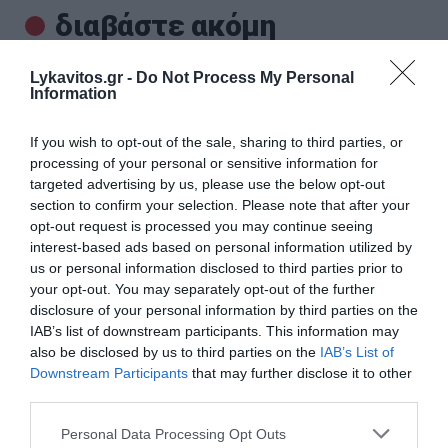
διαβάστε ακόμη
Lykavitos.gr -
Do Not Process My Personal
Information
If you wish to opt-out of the sale, sharing to third parties, or
processing of your personal or sensitive information for
targeted advertising by us, please use the below opt-out
section to confirm your selection. Please note that after your
opt-out request is processed you may continue seeing
interest-based ads based on personal information utilized by
us or personal information disclosed to third parties prior to
your opt-out. You may separately opt-out of the further
disclosure of your personal information by third parties on the
IAB’s list of downstream participants. This information may
also be disclosed by us to third parties on the
IAB’s List of
Εύβοια: Φωτιά σε λεωφορείο γεμάτο επιβάτες
Downstream Participants
that may further disclose it to other
(Photos)
third parties.
Συναγερμός σήμανε το απόγευμα στην Πυροσβεστική
Please note that this website/app uses one or more Google
Personal Data Processing Opt Outs