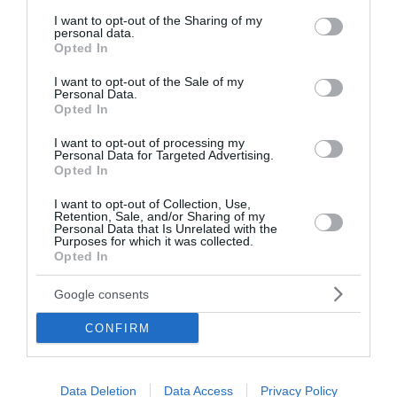
υπηρεσία Χαλκίδας για φωτιά σε λεωφορείο. Η πυρκαγιά
services and may gather and store information including but
εκδηλώθηκε στη μηχανή λεωφορείου του ΟΣΕ που
not limited to your visit or usage behaviour. You may click to
I want to opt-out of the Sharing of my
personal data.
κινούνταν στο δρόμο από Βαθύ Αυλίδ...
grant or deny consent to Google and its third-party tags to
Opted In
use your data for below specified purposes in below Google
05 Αυγούστου 2026
consent section.
I want to opt-out of the Sale of my
Personal Data.
Opted In
I want to opt-out of processing my
Personal Data for Targeted Advertising.
Opted In
I want to opt-out of Collection, Use,
Retention, Sale, and/or Sharing of my
Personal Data that Is Unrelated with the
Purposes for which it was collected.
Opted In
Google consents
CONFIRM
Red Code: Σε κατάσταση κινητοποίησης
Data Deletion
Data Access
Privacy Policy