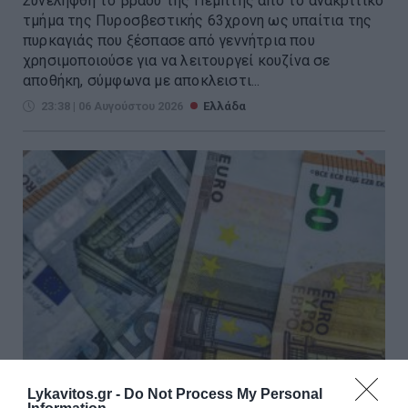
Συνελήφθη το βράδυ της Πέμπτης από το ανακριτικό
τμήμα της Πυροσβεστικής 63χρονη ως υπαίτια της
πυρκαγιάς που ξέσπασε από γεννήτρια που
χρησιμοποιούσε για να λειτουργεί κουζίνα σε
αποθήκη, σύμφωνα με αποκλειστι...
23:38 | 06 Αυγούστου 2026
Ελλάδα
Lykavitos.gr -
Do Not Process My Personal