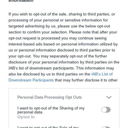
Information
Έως 1.000 ευρώ από τον ΟΠΕΚΑ
If you wish to opt-out of the sale, sharing to third parties, or
– Ποιοι είναι οι δικαιούχοι
processing of your personal or sensitive information for
targeted advertising by us, please use the below opt-out
Σήμερα, Παρασκευή 7 Αυγούστου, πραγματοποιείται η
section to confirm your selection. Please note that after your
δεύτερη καταβολή του χρηματικού βοηθήματος του
opt-out request is processed you may continue seeing
Λογαριασμού Αγροτικής Εστίας (ΛΑΕ) του ΟΠΕΚΑ
interest-based ads based on personal information utilized by
προς τους δικαιούχους του προγράμματος για το
us or personal information disclosed to third parties prior to
2026. Το ύψος της ενίσ...
your opt-out. You may separately opt-out of the further
disclosure of your personal information by third parties on the
08:32 | 07 Αυγούστου 2026
Ελλάδα
IAB’s list of downstream participants. This information may
also be disclosed by us to third parties on the
IAB’s List of
Downstream Participants
that may further disclose it to other
third parties.
Please note that this website/app uses one or more Google
Personal Data Processing Opt Outs
services and may gather and store information including but
not limited to your visit or usage behaviour. You may click to
I want to opt-out of the Sharing of my
personal data.
grant or deny consent to Google and its third-party tags to
Opted In
use your data for below specified purposes in below Google
consent section.
I want to opt-out of the Sale of my