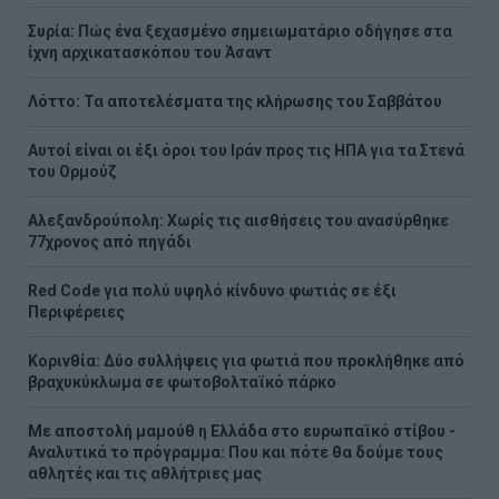
Συρία: Πώς ένα ξεχασμένο σημειωματάριο οδήγησε στα
ίχνη αρχικατασκόπου του Άσαντ
Λόττο: Τα αποτελέσματα της κλήρωσης του Σαββάτου
Αυτοί είναι οι έξι όροι του Ιράν προς τις ΗΠΑ για τα Στενά
του Ορμούζ
Αλεξανδρούπολη: Χωρίς τις αισθήσεις του ανασύρθηκε
77χρονος από πηγάδι
Red Code για πολύ υψηλό κίνδυνο φωτιάς σε έξι
Περιφέρειες
Κορινθία: Δύο συλλήψεις για φωτιά που προκλήθηκε από
βραχυκύκλωμα σε φωτοβολταϊκό πάρκο
Με αποστολή μαμούθ η Ελλάδα στο ευρωπαϊκό στίβου -
Αναλυτικά το πρόγραμμα: Που και πότε θα δούμε τους
αθλητές και τις αθλήτριες μας