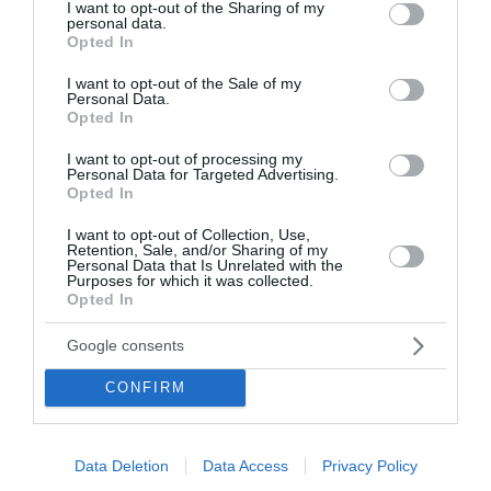
not limited to your visit or usage behaviour. You may click to
I want to opt-out of the Sharing of my
personal data.
grant or deny consent to Google and its third-party tags to
Opted In
use your data for below specified purposes in below Google
consent section.
I want to opt-out of the Sale of my
Personal Data.
Opted In
I want to opt-out of processing my
Personal Data for Targeted Advertising.
Opted In
I want to opt-out of Collection, Use,
Retention, Sale, and/or Sharing of my
Personal Data that Is Unrelated with the
Purposes for which it was collected.
Opted In
Google consents
CONFIRM
Data Deletion
Data Access
Privacy Policy