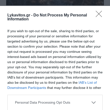
Θρίλερ στον Λυκαβηττό: Σε
Lykavitos.gr -
Do Not Process My Personal
57χρονη γυναίκα που είχε
Information
εξαφανιστεί από την Κυψέλη
If you wish to opt-out of the sale, sharing to third parties, or
ανήκει η σορός
processing of your personal or sensitive information for
targeted advertising by us, please use the below opt-out
Μυστήριο καλύπτει τον εντοπισμό πτώματος σε
section to confirm your selection. Please note that after your
σπηλιά στον Λυκαβηττό. Η σορός ανήκει σε γυναίκα
opt-out request is processed you may continue seeing
που είχε εξαφανιστεί από την Κυψέλη. Η Αστυνομία
interest-based ads based on personal information utilized by
συνεχίζει τις έρευνες για να διαπιστώσει πώς και
us or personal information disclosed to third parties prior to
υπό ποιες συνθήκες ...
your opt-out. You may separately opt-out of the further
disclosure of your personal information by third parties on the
16:19 | 08 Αυγούστου 2026
Ελλάδα
IAB’s list of downstream participants. This information may
also be disclosed by us to third parties on the
IAB’s List of
Downstream Participants
that may further disclose it to other
third parties.
Please note that this website/app uses one or more Google
Personal Data Processing Opt Outs
services and may gather and store information including but