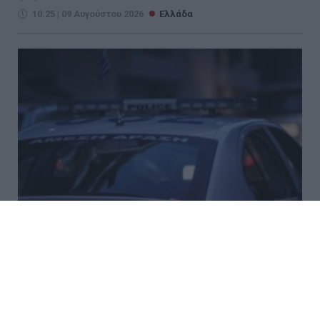
10:25 | 09 Αυγούστου 2026
Ελλάδα
Χανιά: 17χρονη κατήγγειλε ότι
24χρονος την κλείδωσε σε σπίτι –
Συνελήφθη για