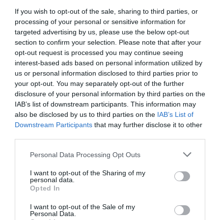
Σαν σήμερα - 10 Φεβρουαρίου
If you wish to opt-out of the sale, sharing to third parties, or
processing of your personal or sensitive information for
targeted advertising by us, please use the below opt-out
section to confirm your selection. Please note that after your
Ακολουθήστε το Lykavitos.gr
opt-out request is processed you may continue seeing
στο Google News
interest-based ads based on personal information utilized by
και μάθετε πρώτοι όλες τις
us or personal information disclosed to third parties prior to
ειδήσεις
your opt-out. You may separately opt-out of the further
disclosure of your personal information by third parties on the
IAB’s list of downstream participants. This information may
also be disclosed by us to third parties on the
IAB’s List of
Downstream Participants
that may further disclose it to other
third parties.
Ροή ειδήσεων
Ελληνικές εξαγωγές: Ανθεκτικότητα παρά τις πιέσεις –
Please note that this website/app uses one or more Google
Personal Data Processing Opt Outs
Γιαούρτι, ακτινίδιο και φράουλα οι μεγάλοι
services and may gather and store information including but
πρωταγωνιστές
not limited to your visit or usage behaviour. You may click to
I want to opt-out of the Sharing of my
personal data.
grant or deny consent to Google and its third-party tags to
Opted In
Θερμοκρασία-ρεκόρ στο Χονγκ Κονγκ: Τι έδειξε το
use your data for below specified purposes in below Google
θερμόμετρο
consent section.
I want to opt-out of the Sale of my
Personal Data.