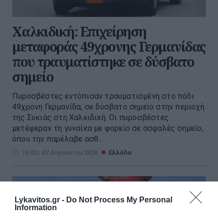
Χαλκιδική: Επιχείρηση
μεταφοράς 49χρονης Γερμανίδας
που τραυματίστηκε σε δύσβατο
σημείο
Πυροσβέστες εντόπισαν τραυματισμένη στο πόδι
49χρονη Γερμανίδα, σε δύσβατο σημείο στην περιοχή
της Συκιάς στη Χαλκιδική. Οι πυροσβέστες
μετέφεραν τη γυναίκα με φορείο σε ασφαλές σημείο,
όπου την παρέλαβε ασθ...
16:03 | 07 Αυγούστου 2026
Ελλάδα
Lykavitos.gr -
Do Not Process My Personal
Information