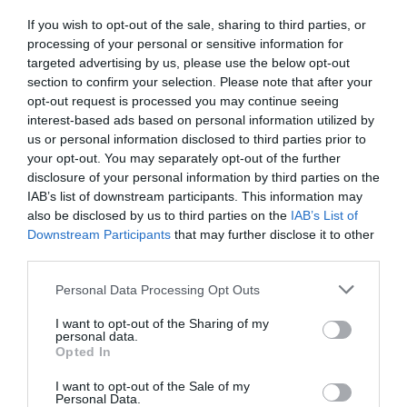
If you wish to opt-out of the sale, sharing to third parties, or
processing of your personal or sensitive information for
targeted advertising by us, please use the below opt-out
section to confirm your selection. Please note that after your
opt-out request is processed you may continue seeing
interest-based ads based on personal information utilized by
us or personal information disclosed to third parties prior to
your opt-out. You may separately opt-out of the further
disclosure of your personal information by third parties on the
IAB’s list of downstream participants. This information may
Σαμοθράκη: Ιταλίδα έχασε τις
also be disclosed by us to third parties on the
IAB’s List of
αισθήσεις της ενώ κολυμπούσε –
Downstream Participants
that may further disclose it to other
Τι είπε ο ναυαγοσώστης που την
third parties.
έσωσε
Please note that this website/app uses one or more Google
Personal Data Processing Opt Outs
services and may gather and store information including but
not limited to your visit or usage behaviour. You may click to
I want to opt-out of the Sharing of my
Αίσιο τέλος είχε η περιπέτεια Ιταλίδας τουρίστριας,
personal data.
grant or deny consent to Google and its third-party tags to
η οποία έχασε τις αισθήσεις της ενώ κολυμπούσε σε
Opted In
use your data for below specified purposes in below Google
παραλία της Σαμοθράκης. Η ηλικιωμένη γυναίκα
consent section.
σώθηκε χάρη στην άμεση επέμβαση 21χρονου
I want to opt-out of the Sale of my
Personal Data.
ναυαγοσώστη. Ο Κωνσ...