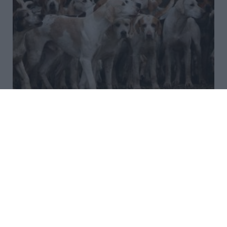
Καταγγελία για κακοποίηση
ζώων οδήγησε σε αποκάλυψη
παράνομου οπλοστασίου στα
Βίλια
Μία καταγγελία για κακοποίηση ζώων και παράνομο
εκτροφείο στην Οινόη Βιλίων οδήγησε τις
αστυνομικές αρχές στην αποκάλυψη μιας
σοκαριστικής υπόθεσης, όπου η σκληρότητα