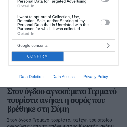
Personal Data for Targeted Advertising.
Opted In
I want to opt-out of Collection, Use,
Retention, Sale, and/or Sharing of my
Personal Data that Is Unrelated with the
Purposes for which it was collected.
Opted In
Google consents
CONFIRM
Data Deletion
Data Access
Privacy Policy
Στον όγδοο αγνοούμενο Γερμανό
τουρίστα ανήκει η σορός που
βρέθηκε στη Σύμη
Στον όγδοο Γερμανό τουρίστα, τα ίχνη του οποίου
αγνοούνταν από το απόγευμα της Κυριακής, ανήκει