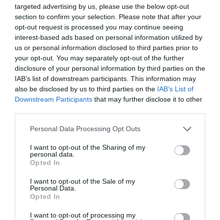
targeted advertising by us, please use the below opt-out
section to confirm your selection. Please note that after your
opt-out request is processed you may continue seeing
interest-based ads based on personal information utilized by
us or personal information disclosed to third parties prior to
your opt-out. You may separately opt-out of the further
disclosure of your personal information by third parties on the
Τραγωδία στην Κρήτη: Μητέρα έπεσε από
IAB’s list of downstream participants. This information may
βάρκα στα Μάλια και πνίγηκε μπροστά σε τρία
also be disclosed by us to third parties on the
IAB’s List of
ανήλικα παιδιά
Downstream Participants
that may further disclose it to other
third parties.
Σε τραγωδία εξελίχθηκε η βόλτα με βάρκα σε παραλία
Please note that this website/app uses one or more Google
των Μαλίων στην Κρήτη το μεσημέρι. όταν μια 40χρονη
Personal Data Processing Opt Outs
services and may gather and store information including but
τουρίστρια πνίγηκε μπροστά σε τρία ανήλικα παιδιά. Όλα
not limited to your visit or usage behaviour. You may click to
I want to opt-out of the Sharing of my
ξεκίνησαν όταν δύο γυν...
personal data.
grant or deny consent to Google and its third-party tags to
Opted In
05 Αυγούστου 2026
use your data for below specified purposes in below Google
consent section.
I want to opt-out of the Sale of my
Personal Data.
διαβάστε επίσης
Opted In
περισσότερες ειδήσεις από το lykavitos.gr
I want to opt-out of processing my