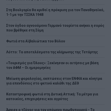
Στη Βουλγαρία θα κριθεί η πρόκριση για τον Παναθηναϊκό,
1-1 με την ΤΣΣΚΑ 1948
Στον όγδοο αγνοούμενο Γερμανό τουρίστα ανήκει η σορός
που βρέθηκε στη Σύμη
Φωτιά στα Αϊβαλιώτικα του Βόλου
Λόττο: Τα αποτελέσματα της κλήρωσης της Τετάρτης
«Τουρισμός για Όλους»: Ξεκίνησαν οι αιτήσεις με βάση
τον ΑΦΜ – Οι ημερομηνίες
Μείωση φορολογίας, εκπτώσεις στον ΕΝΦΙΑ και κίνητρα
για επενδύσεις στο φετινό καλάθι της ΔΕΘ
Καταστροφική φωτιά στη Δυτική Αττική: Τα μέτρα για
κατοικίες, επιχειρήσεις και αγρότες
Άρχισε ο τζόγος για τον επόμενο πρωθυπουργό - Το