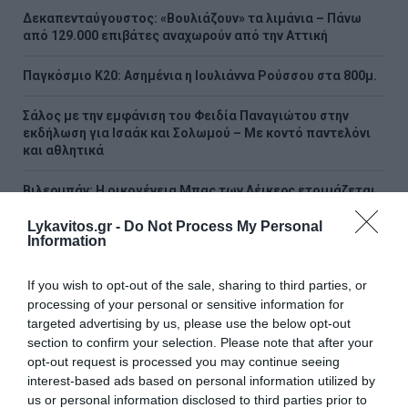
Δεκαπενταύγουστος: «Βουλιάζουν» τα λιμάνια – Πάνω
από 129.000 επιβάτες αναχωρούν από την Αττική
Παγκόσμιο Κ20: Ασημένια η Ιουλιάννα Ρούσσου στα 800μ.
Σάλος με την εμφάνιση του Φειδία Παναγιώτου στην
εκδήλωση για Ισαάκ και Σολωμού – Με κοντό παντελόνι
και αθλητικά
Βιλερμπάν: Η οικογένεια Μπας των Λέικερς ετοιμάζεται
να αγοράσει τον σύλλογο – Στα 80 εκατ. ευρώ το deal
Lykavitos.gr -
Do Not Process My Personal
Information
ΟΛΕΣ ΟΙ ΕΙΔΗΣΕΙΣ →
If you wish to opt-out of the sale, sharing to third parties, or
διαβάστε ακόμη
processing of your personal or sensitive information for
targeted advertising by us, please use the below opt-out
section to confirm your selection. Please note that after your
opt-out request is processed you may continue seeing
interest-based ads based on personal information utilized by
us or personal information disclosed to third parties prior to