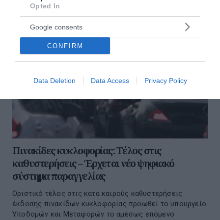
Opted In
Google consents
CONFIRM
Data Deletion
Data Access
Privacy Policy
Πινακίδες κυκλοφορίας: Τέλος στις
καθυστερήσεις – Έρχεται νέο ψηφιακό
σύστημα παραγγελίας
Οριστικό τέλος στις κατά καιρούς καθυστερήσεις
έκδοσης πινακίδων κυκλοφορίας προωθεί το υπουργείο
Υποδομών και Μεταφορών το αμέσως επόμενο