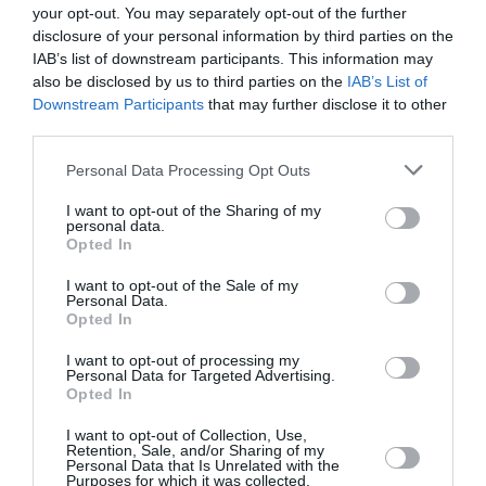
your opt-out. You may separately opt-out of the further
disclosure of your personal information by third parties on the
IAB’s list of downstream participants. This information may
also be disclosed by us to third parties on the
IAB’s List of
Downstream Participants
that may further disclose it to other
third parties.
Please note that this website/app uses one or more Google
Personal Data Processing Opt Outs
services and may gather and store information including but
not limited to your visit or usage behaviour. You may click to
I want to opt-out of the Sharing of my
personal data.
Θρήνος στην Πάρο για τον χαμό 4χρονου σε
grant or deny consent to Google and its third-party tags to
Opted In
use your data for below specified purposes in below Google
πισίνα - Συγκλονιστική η προσπάθεια του
consent section.
I want to opt-out of the Sale of my
μπάρμαν να αποτρέψει την τραγωδία (Βίντεο)
Personal Data.
Opted In
Σοκαρισμένη είναι η τοπική κοινωνία της Πάρου και όχι
μόνο μετά τον τραγικό χαμό του ενός 4χρονου αγοριού
I want to opt-out of processing my
Personal Data for Targeted Advertising.
σε πισίνα beach bar, λίγα μέτρα μακριά από τους γονείς
Opted In
του. Σύμφωνα με ...
09 Αυγούστου 2026
I want to opt-out of Collection, Use,
Retention, Sale, and/or Sharing of my
Personal Data that Is Unrelated with the
Purposes for which it was collected.