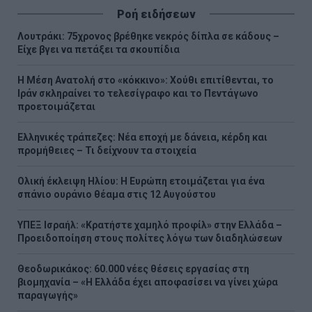
Ροή ειδήσεων
Λουτράκι: 75χρονος βρέθηκε νεκρός δίπλα σε κάδους –
Είχε βγει να πετάξει τα σκουπίδια
Η Μέση Ανατολή στο «κόκκινο»: Χούθι επιτίθενται, το
Ιράν σκληραίνει το τελεσίγραφο και το Πεντάγωνο
προετοιμάζεται
Ελληνικές τράπεζες: Νέα εποχή με δάνεια, κέρδη και
προμήθειες – Τι δείχνουν τα στοιχεία
Ολική έκλειψη Ηλίου: Η Ευρώπη ετοιμάζεται για ένα
σπάνιο ουράνιο θέαμα στις 12 Αυγούστου
ΥΠΕΞ Ισραήλ: «Κρατήστε χαμηλό προφίλ» στην Ελλάδα –
Προειδοποίηση στους πολίτες λόγω των διαδηλώσεων
Θεοδωρικάκος: 60.000 νέες θέσεις εργασίας στη
βιομηχανία – «Η Ελλάδα έχει αποφασίσει να γίνει χώρα
παραγωγής»