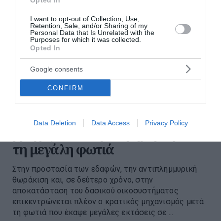
Opted In
I want to opt-out of Collection, Use,
Retention, Sale, and/or Sharing of my
Personal Data that Is Unrelated with the
Purposes for which it was collected.
Opted In
Google consents
CONFIRM
Δυτική Αττική: Αντιδιαβρωτικά
έργα πριν τις φθινοπωρινές
Data Deletion
Data Access
Privacy Policy
βροχές – Η επόμενη ημέρα μετά
τη μεγάλη φωτιά
Στην προστασία των εδαφών, την αντιπλημμυρική
θωράκιση και, σε δεύτερο χρόνο, στην
αποκατάσταση του δασικού οικοσυστήματος
επικεντρώνεται πλέον ο κρατικός μηχανισμός μετά
τη φωτιά που έκαψε μεγάλες εκτάσεις σε ...