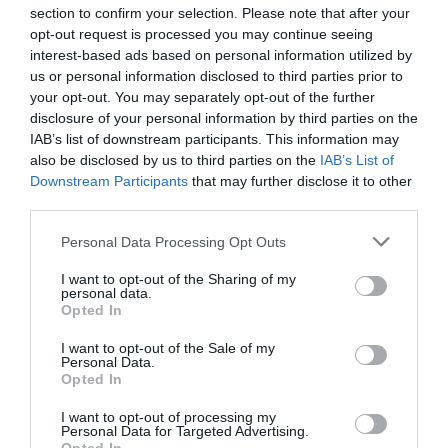
section to confirm your selection. Please note that after your
opt-out request is processed you may continue seeing
interest-based ads based on personal information utilized by
Αλεξανδρούπολη: Χωρίς τις
us or personal information disclosed to third parties prior to
your opt-out. You may separately opt-out of the further
αισθήσεις του ανασύρθηκε
disclosure of your personal information by third parties on the
77χρονος από πηγάδι
IAB’s list of downstream participants. This information may
also be disclosed by us to third parties on the
IAB’s List of
Χωρίς τις αισθήσεις του ανασύρθηκε το μεσημέρι
Downstream Participants
that may further disclose it to other
ένας 77χρονος άνδρας από πηγάδι στον οικισμό
third parties.
Παλαγία, στην Αλεξανδρούπολη. Η Πυροσβεστική
Please note that this website/app uses one or more Google
Personal Data Processing Opt Outs
κινητοποιήθηκε άμεσα μετά την ενημέρωση για το
services and may gather and store information including but
περιστατικό και έστησε ...
not limited to your visit or usage behaviour. You may click to
I want to opt-out of the Sharing of my
personal data.
22:05 | 08 Αυγούστου 2026
Ελλάδα
grant or deny consent to Google and its third-party tags to
Opted In
use your data for below specified purposes in below Google
consent section.
I want to opt-out of the Sale of my
Personal Data.
Opted In
I want to opt-out of processing my
Personal Data for Targeted Advertising.