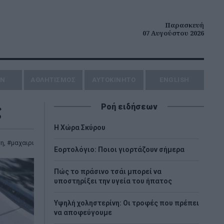
Παρασκευή
07 Αυγούστου 2026
ΗΝ
ΑΘΛΗΤΙΣΜΟΣ
AYTOKINHTO
ENGLISH
ς
Ροή ειδήσεων
Η Χώρα Σκύρου
ση
,
μαχαιρι
Εορτολόγιο: Ποιοι γιορτάζουν σήμερα
Πώς το πράσινο τσάι μπορεί να
υποστηρίξει την υγεία του ήπατος
Υψηλή χοληστερίνη: Οι τροφές που πρέπει
να αποφεύγουμε