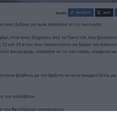
facebook
post
αν ένας άνδρας σε αμόκ απείλησε να τις σκοτώσει.
έρι, όταν ένας 26χρονος από το Πακιστάν, που βρίσκοντ
ς 32 και 33 ετών, που περπατούσαν σε δρόμο του Κόκκινο
τας ένα μαχαίρι, απείλησε να τις σκοτώσει, σύμφωνα με
ζήτησαν βοήθεια, με τον δράστη να αυτοτραυματίζεται με
να τον συλλάβουν.
ή του Βενιζελείου νοσοκομείου.