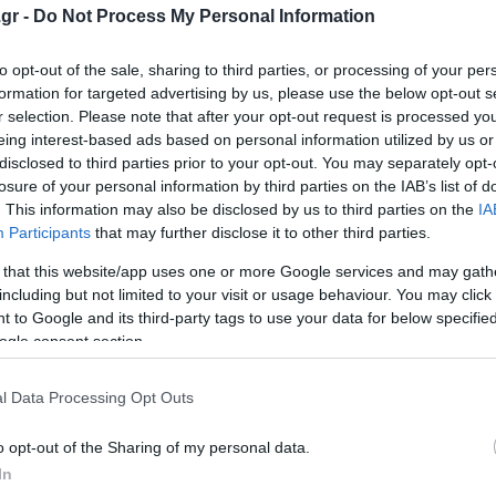
gr -
Do Not Process My Personal Information
ανακοινωθέν για την κατάσταση της υγείας του
ημών στο Ελληνικό
to opt-out of the sale, sharing to third parties, or processing of your per
formation for targeted advertising by us, please use the below opt-out s
ου 39χρονου - Σαρώνουν τον Πηνειό
r selection. Please note that after your opt-out request is processed y
eing interest-based ads based on personal information utilized by us or
disclosed to third parties prior to your opt-out. You may separately opt-
ο Lykavitos.gr στο Google News
losure of your personal information by third parties on the IAB’s list of
. This information may also be disclosed by us to third parties on the
IA
ώτοι όλες τις ειδήσεις
Participants
that may further disclose it to other third parties.
 that this website/app uses one or more Google services and may gath
including but not limited to your visit or usage behaviour. You may click 
 to Google and its third-party tags to use your data for below specifi
ogle consent section.
l Data Processing Opt Outs
o opt-out of the Sharing of my personal data.
In