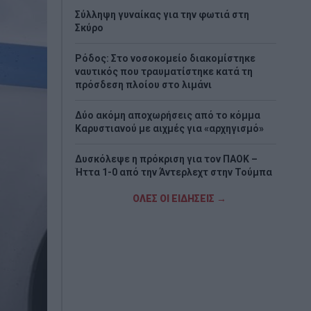
Σύλληψη γυναίκας για την φωτιά στη
Σκύρο
Ρόδος: Στο νοσοκομείο διακομίστηκε
ναυτικός που τραυματίστηκε κατά τη
πρόσδεση πλοίου στο λιμάνι
Δύο ακόμη αποχωρήσεις από το κόμμα
Καρυστιανού με αιχμές για «αρχηγισμό»
Δυσκόλεψε η πρόκριση για τον ΠΑΟΚ –
Ήττα 1-0 από την Άντερλεχτ στην Τούμπα
ΟΛΕΣ ΟΙ ΕΙΔΗΣΕΙΣ →
Τραγωδία στη Marfin: Έφτασε στην
Ελλάδα η 46χρονη κατηγορούμενη που
είχε συλληφθεί στο Λονδίνο
Τζόκερ: Η κλήρωση της Πέμπτης - Οι
τυχεροί αριθμοί