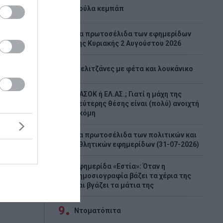
3
Λούλα κεμπάπ
Tα πρωτοσέλιδα των εφημερίδων
4
της Κυριακής 2 Αυγούστου 2026
 την
5
Μελιτζάνες με φέτα και λουκάνικο
πτης από
ΠΑΣΟΚ ή ΕΛ.ΑΣ.; Γιατί η μάχη της
6
δεύτερης θέσης είναι (πολύ) ανοιχτή
αίτια της
ακόμη
εννήτρια
ιτουργεί
Τα πρωτοσέλιδα των πολιτικών και
7
αθλητικών εφημερίδων (31-07-2026)
Εφημερίδα «Εστία»: Όταν η
8
δημοσιογραφία βάζει τα χέρια της
και βγάζει τα μάτια της
9
Ντοματόπιτα