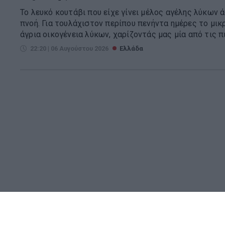
Το λευκό κουτάβι που είχε γίνει μέλος αγέλης λύκων 
πνοή. Για τουλάχιστον περίπου πενήντα ημέρες το μικ
άγρια οικογένεια λύκων, χαρίζοντάς μας μία από τις πιο
22:20 | 06 Αυγούστου 2026
Ελλάδα