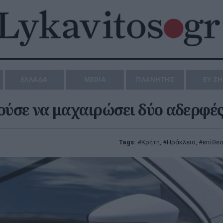
ΕΛΛΑΔΑ
MEDIA
ΠΛΑΝΗΤΗΣ
ΕΥ Ζ
ούσε να μαχαιρώσει δύο αδερφέ
Tags:
Κρήτη
,
Ηράκλειο
,
επίθε