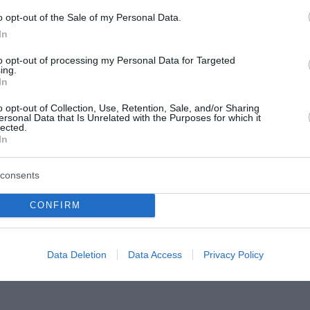
o opt-out of the Sale of my Personal Data.
In
to opt-out of processing my Personal Data for Targeted
ing.
ώθηκαν 325
Σύλληψη γυναίκας για
In
 στις πυρόπληκτες
φωτιά στη Σκύρο
o opt-out of Collection, Use, Retention, Sale, and/or Sharing
 – «Κόκκινα» 118
ersonal Data that Is Unrelated with the Purposes for which it
Συνελήφθη το βράδυ της Πέμ
lected.
In
το ανακριτικό τμήμα της
Πυροσβεστικής 63χρονη ως υπ
ς στις περιοχές που
πυρκαγιάς που ξέσπασε από γ
consents
από τις πρόσφατες
που χρησιμοποιούσε για να λε
υνεχίζει με εντατικούς
κουζίνα σε ...
CONFIRM
ενική Διεύθυνση
06 Αυγούστου 2026
σης Επιπτώσεων Φυσικών
 (ΓΔΑΕΦΚ). Τα...
Data Deletion
Data Access
Privacy Policy
του 2026