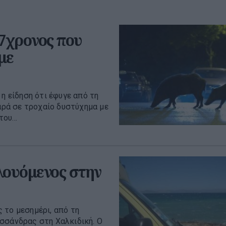
37χρονος που
με
η είδηση ότι έφυγε από τη
βαρά σε τροχαίο δυστύχημα με
ου...
λουόμενος στην
 το μεσημέρι, από τη
σσάνδρας στη Χαλκιδική. Ο