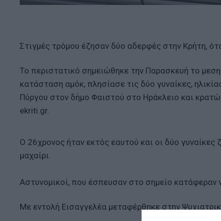
Στιγμές τρόμου έζησαν δύο αδερφές στην Κρήτη, ότ
Το περιστατικό σημειώθηκε την Παρασκευή το μεσημ
κατάσταση αμόκ, πλησίασε τις δύο γυναίκες, ηλικία
Πύργου στον δήμο Φαιστού στο Ηράκλειο και κρατών
ekriti.gr.
Ο 26χρονος ήταν εκτός εαυτού και οι δύο γυναίκες 
μαχαίρι.
Αστυνομικοί, που έσπευσαν στο σημείο κατάφεραν 
Με εντολή Εισαγγελέα μεταφέρθηκε στην Ψυχιατρικ