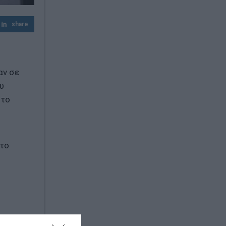
share
αν σε
υ
 το
 το