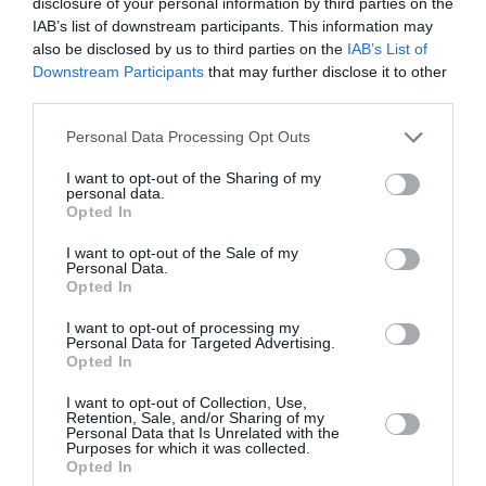
disclosure of your personal information by third parties on the
της Συκιάς στη Χαλκιδική. Οι πυροσβέστες
IAB’s list of downstream participants. This information may
μετέφεραν τη γυναίκα με φορείο σε ασφαλές σημείο,
also be disclosed by us to third parties on the
IAB’s List of
όπου την παρέλαβε ασθ...
Downstream Participants
that may further disclose it to other
16:03 | 07 Αυγούστου 2026
Ελλάδα
third parties.
Please note that this website/app uses one or more Google
Personal Data Processing Opt Outs
services and may gather and store information including but
not limited to your visit or usage behaviour. You may click to
I want to opt-out of the Sharing of my
personal data.
grant or deny consent to Google and its third-party tags to
Opted In
use your data for below specified purposes in below Google
consent section.
I want to opt-out of the Sale of my
Personal Data.
Opted In
I want to opt-out of processing my
Personal Data for Targeted Advertising.
Opted In
I want to opt-out of Collection, Use,
Retention, Sale, and/or Sharing of my
Personal Data that Is Unrelated with the
Purposes for which it was collected.
Opted In