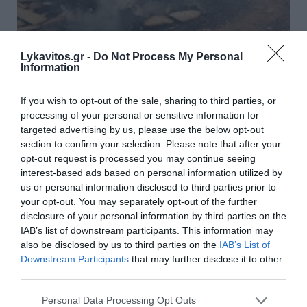
Οριοθετήθηκε η φωτιά στον
Lykavitos.gr -
Do Not Process My Personal
Information
Κουβαρά: Σε επιφυλακή οι
δυνάμεις για αναζωπυρώσεις
If you wish to opt-out of the sale, sharing to third parties, or
λόγω των ισχυρών ανέμων
processing of your personal or sensitive information for
targeted advertising by us, please use the below opt-out
section to confirm your selection. Please note that after your
Βελτιωμένη είναι η εικόνα της φωτιάς που ξέσπασε
opt-out request is processed you may continue seeing
το πρωί της Δευτέρας στην περιοχή του Αγίου
interest-based ads based on personal information utilized by
Στυλιανού στον Κουβαρά Αττικής, καθώς το κύριο
us or personal information disclosed to third parties prior to
μέτωπο έχει οριοθετηθεί, ωστόσο ισχυρές
your opt-out. You may separately opt-out of the further
πυροσβεστικές δυνάμεις παραμέν...
disclosure of your personal information by third parties on the
16:15 | 10 Αυγούστου 2026
Ελλάδα
IAB’s list of downstream participants. This information may
also be disclosed by us to third parties on the
IAB’s List of
Downstream Participants
that may further disclose it to other
third parties.
Please note that this website/app uses one or more Google
Personal Data Processing Opt Outs