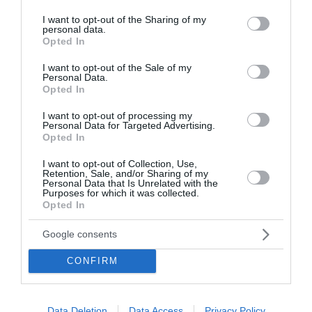
services and may gather and store information including but
not limited to your visit or usage behaviour. You may click to
I want to opt-out of the Sharing of my
personal data.
grant or deny consent to Google and its third-party tags to
Opted In
use your data for below specified purposes in below Google
consent section.
I want to opt-out of the Sale of my
Personal Data.
Opted In
I want to opt-out of processing my
Personal Data for Targeted Advertising.
Opted In
I want to opt-out of Collection, Use,
Retention, Sale, and/or Sharing of my
Personal Data that Is Unrelated with the
Purposes for which it was collected.
Opted In
Google consents
CONFIRM
Data Deletion
Data Access
Privacy Policy