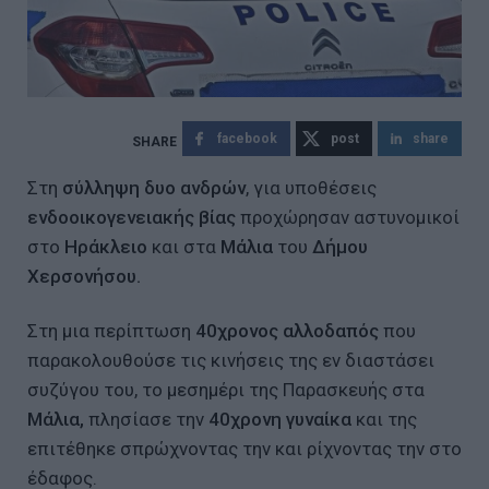
facebook
post
share
Στη
σύλληψη δυο ανδρών
, για υποθέσεις
ενδοοικογενειακής βίας
προχώρησαν αστυνομικοί
στο
Ηράκλειο
και στα
Μάλια
του
Δήμου
Χερσονήσου.
Στη μια περίπτωση
40χρονος αλλοδαπός
που
παρακολουθούσε τις κινήσεις της εν διαστάσει
συζύγου του, το μεσημέρι της Παρασκευής στα
Μάλια,
πλησίασε την
40χρονη γυναίκα
και της
επιτέθηκε σπρώχνοντας την και ρίχνοντας την στο
έδαφος.