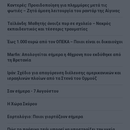
Καντερές: Προειδοποίηση για πλημμύρες μετά τις
φωτιές – Ζητά άμεση λειτουργία του ραντάρ της Αίγινας
Ταϊλάνδη: Μαθητής άνοιξε πυρ σε σχολείο – Νεκρός
εκπαιδευτικός και τέσσερις τραυματίες
Έως 1.000 ευρώ από τον ΟΠΕΚΑ – Ποιοι είναι οι δικαιούχοι
Marfin: Απολογείται σήμερα η 46χρονη που εκδόθηκε από
τη Βρετανία
Ιράν: Σχέδιο για απαγόρευση διέλευσης αμερικανικών και
ισραηλινών πλοίων από τα Στενά του Ορμούζ
Σαν σήμερα - 7 Αυγούστου
Η Χώρα Σκύρου
Εορτολόγιο: Ποιοι γιορτάζουν σήμερα
Πώς το πράσινο τσάι μπορεί να υποστηρίξει την υγεία