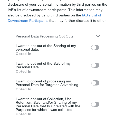
disclosure of your personal information by third parties on the
IAB’s list of downstream participants. This information may
also be disclosed by us to third parties on the
IAB’s List of
Ζάκυνθος: Οκτώ καταγγελίες για
Downstream Participants
that may further disclose it to other
third parties.
βιασμό μέσα σε 20 ημέρες
Please note that this website/app uses one or more Google
Personal Data Processing Opt Outs
services and may gather and store information including but
Ανησυχία έχουν προκαλέσει στη Ζάκυνθο οι οκτώ
not limited to your visit or usage behaviour. You may click to
I want to opt-out of the Sharing of my
καταγγελίες τουριστριών για βιασμό μέσα σε 20
personal data.
grant or deny consent to Google and its third-party tags to
ημέρες. Σύμφωνα με τον πρόεδρο της ΠΟΕΔΗΝ,
Opted In
use your data for below specified purposes in below Google
Μιχάλη Γιαννάκο, η προσέλευση στα Επείγοντα του
consent section.
Νοσοκομείου Ζακύνθου ξεπερν...
I want to opt-out of the Sale of my
Personal Data.
19:48 | 06 Αυγούστου 2026
Ελλάδα
Opted In
I want to opt-out of processing my
Personal Data for Targeted Advertising.
Opted In
I want to opt-out of Collection, Use,
Retention, Sale, and/or Sharing of my
Personal Data that Is Unrelated with the
Purposes for which it was collected.
Opted In