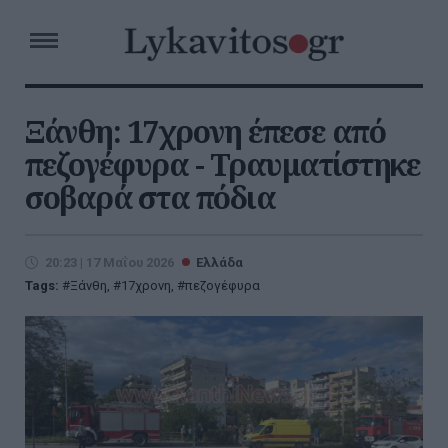
Ξάνθη: 17χρονη έπεσε από
πεζογέφυρα - Τραυματίστηκε
σοβαρά στα πόδια
20:23 | 17 Μαΐου 2026
Ελλάδα
Tags:
Ξάνθη
,
17χρονη
,
πεζογέφυρα