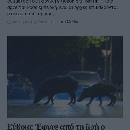
συμμετοχή στη φονική επίθεση στη Marfin. Η ίδια
αρνείται κάθε εμπλοκή, ενώ οι Αρχές επικαλούνται
στοιχεία από τη μακ...
08:23 | 07 Αυγούστου 2026
Ελλάδα
Εύβοια: Έφυγε από τη ζωή ο