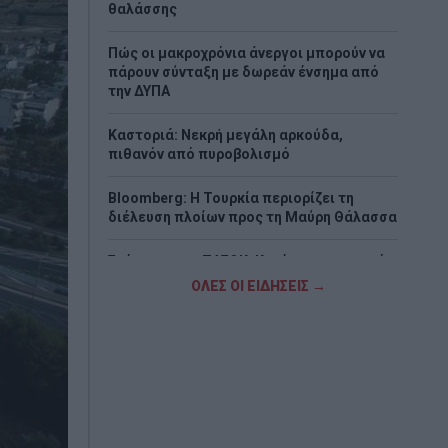
θαλάσσης
Πώς οι μακροχρόνια άνεργοι μπορούν να
πάρουν σύνταξη με δωρεάν ένσημα από
την ΔΥΠΑ
Καστοριά: Νεκρή μεγάλη αρκούδα,
πιθανόν από πυροβολισμό
Bloomberg: Η Τουρκία περιορίζει τη
διέλευση πλοίων προς τη Μαύρη Θάλασσα
Σκέρτσος για ΠΑΣΟΚ: Κανένα ουσιαστικό
επιχείρημα για την έκθεση του ΟΟΣΑ
ΟΛΕΣ ΟΙ ΕΙΔΗΣΕΙΣ →
Φωτιά σε χαμηλή βλάστηση στην Ευκαρπία
Κιλκίς
Τι αποκαλύπτει η «Daily Mail» για τη
δολοφονία της 38χρονης Βρετανίδας στην
Κυψέλη