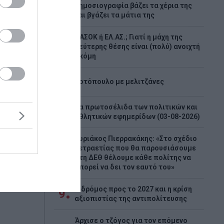
4
δημοσιογραφία βάζει τα χέρια της
και βγάζει τα μάτια της
ριν τις
ΠΑΣΟΚ ή ΕΛ.ΑΣ.; Γιατί η μάχη της
5
δεύτερης θέσης είναι (πολύ) ανοιχτή
– Η
ακόμη
τη
6
Κοτόπουλο με μελιτζάνες
την
Τα πρωτοσέλιδα των πολιτικών και
 σε
7
αθλητικών εφημερίδων (03-08-2026)
σταση του
Κυριάκος Πιερρακάκης: «Στο σχέδιο
ικός
τετραετίας που θα παρουσιάσουμε
8
στη ΔΕΘ θέλουμε κάθε πολίτης να
μπορεί να δει τον εαυτό του»
Ο δρόμος προς το 2027 και η κρίση
9
αξιοπιστίας της αντιπολίτευσης
Άρχισε ο τζόγος για τον επόμενο