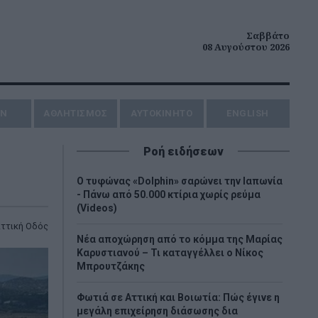
Σαββάτο
08 Αυγούστου 2026
ΗΝ
ΑΘΛΗΤΙΣΜΟΣ
AYTOKINHTO
ENGLISH
Ροή ειδήσεων
Ο τυφώνας «Dolphin» σαρώνει την Ιαπωνία
- Πάνω από 50.000 κτίρια χωρίς ρεύμα
(Videos)
ττική Οδός
Νέα αποχώρηση από το κόμμα της Μαρίας
Καρυστιανού – Τι καταγγέλλει ο Νίκος
Μπρουτζάκης
Φωτιά σε Αττική και Βοιωτία: Πώς έγινε η
μεγάλη επιχείρηση διάσωσης δια