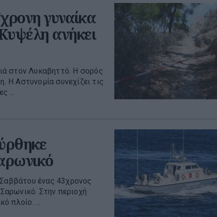
7χρονη γυναίκα
 Κυψέλη ανήκει
ιά στον Λυκαβηττό. Η σορός
η. Η Αστυνομία συνεχίζει τις
 ...
σύρθηκε
αρωνικό
υ Σαββάτου ένας 43χρονος
Σαρωνικό. Στην περιοχή
 πλοίο. ...