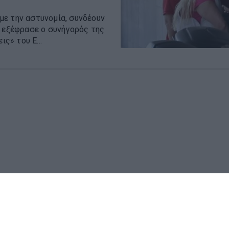
με την αστυνομία, συνδέουν
n εξέφρασε ο συνήγορός της
ς» του Ε...