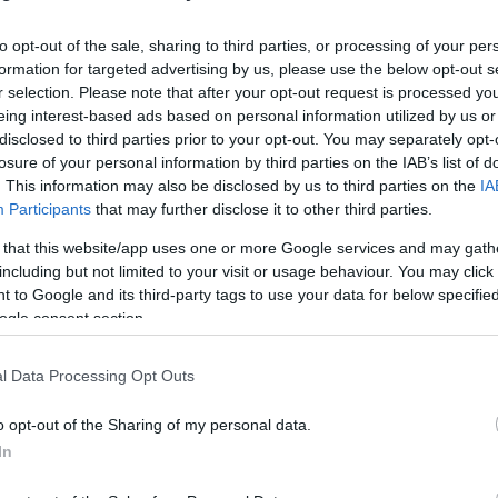
 Παμβώτιδα
to opt-out of the sale, sharing to third parties, or processing of your per
formation for targeted advertising by us, please use the below opt-out s
r selection. Please note that after your opt-out request is processed y
ο Lykavitos.gr στο Google News
eing interest-based ads based on personal information utilized by us or
ώτοι όλες τις ειδήσεις
disclosed to third parties prior to your opt-out. You may separately opt-
losure of your personal information by third parties on the IAB’s list of
. This information may also be disclosed by us to third parties on the
IA
Participants
that may further disclose it to other third parties.
 that this website/app uses one or more Google services and may gath
including but not limited to your visit or usage behaviour. You may click 
 to Google and its third-party tags to use your data for below specifi
ogle consent section.
l Data Processing Opt Outs
o opt-out of the Sharing of my personal data.
In