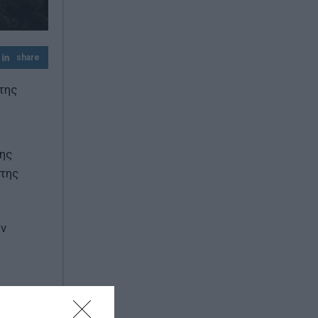
Χωρίς τις αισθήσεις του ανασύρθηκε
43χρονος στη Μετώπη στον Σαρωνικό
share
της
της
 της
ην