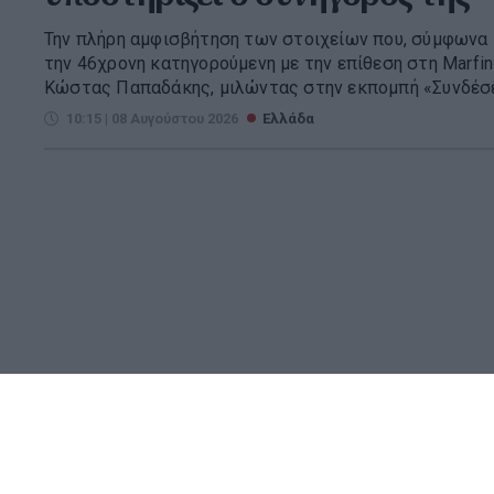
Την πλήρη αμφισβήτηση των στοιχείων που, σύμφωνα 
την 46χρονη κατηγορούμενη με την επίθεση στη Marfi
Κώστας Παπαδάκης, μιλώντας στην εκπομπή «Συνδέσει
10:15 | 08 Αυγούστου 2026
Ελλάδα