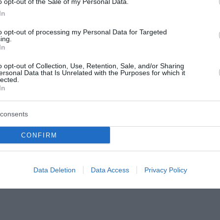
o opt-out of the Sale of my Personal Data.
In
ε χαμηλή βλάστηση
Δυτική Αττική:
to opt-out of processing my Personal Data for Targeted
αρπία Κιλκίς
Αντιδιαβρωτικά έργα π
ing.
In
φθινοπωρινές βροχές 
κδηλώθηκε το απόγευμα του
επόμενη ημέρα μετά 
ε χαμηλή βλάστηση στην
o opt-out of Collection, Use, Retention, Sale, and/or Sharing
ersonal Data that Is Unrelated with the Purposes for which it
λκίς. Για την κατάσβεση της
μεγάλη φωτιά
lected.
ειρούν 28 πυροσβέστες με
In
εζοπόρου της 2ης ΕΜΟΔΕ...
Στην προστασία των εδαφών, 
αντιπλημμυρική θωράκιση και,
του 2026
consents
δεύτερο χρόνο, στην αποκατά
δασικού οικοσυστήματος
CONFIRM
επικεντρώνεται πλέον ο κρατ
μηχανισμός μετά τη φωτιά ...
08 Αυγούστου 2026
Data Deletion
Data Access
Privacy Policy