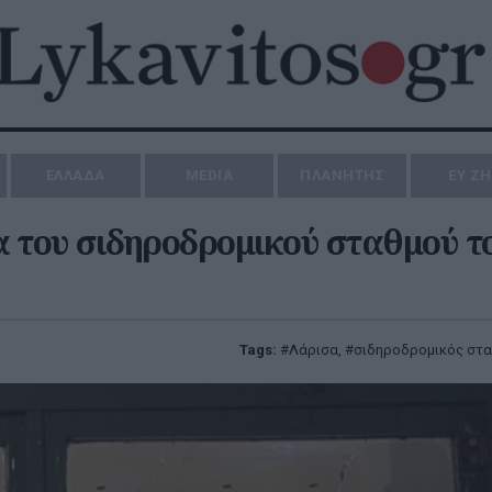
ΕΛΛΑΔΑ
MEDIA
ΠΛΑΝΗΤΗΣ
ΕΥ Ζ
α του σιδηροδρομικού σταθμού τ
Tags:
Λάρισα
,
σιδηροδρομικός στ