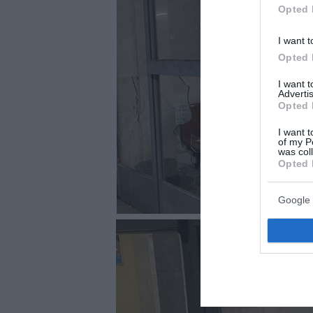
Opted 
I want t
Opted 
I want 
Advertis
Opted 
I want t
of my P
was col
Opted 
Google 