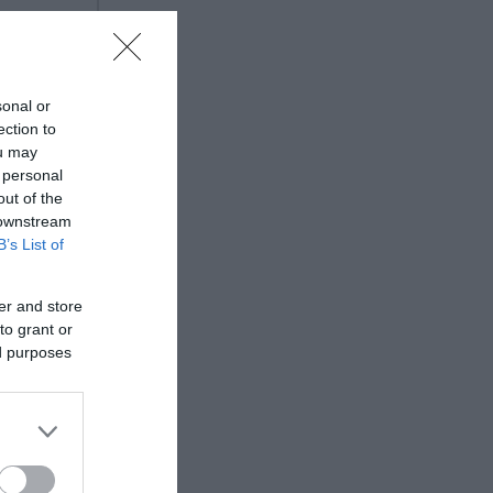
sonal or
ection to
ou may
 personal
out of the
 downstream
B’s List of
er and store
to grant or
ed purposes