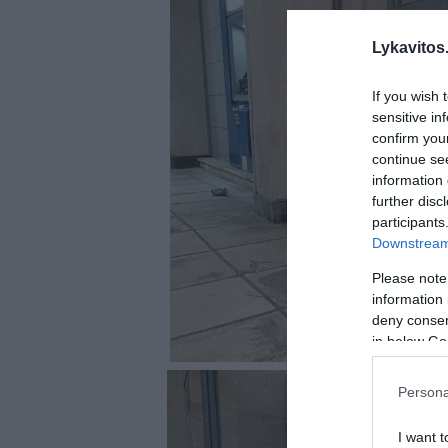
Lykavitos.
If you wish 
sensitive in
confirm you
continue se
information 
further disc
participants
Downstream 
Please note
information 
deny consent
in below Go
Persona
I want t