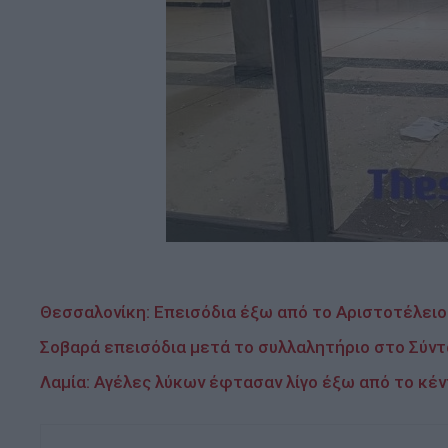
Θεσσαλονίκη: Επεισόδια έξω από το Αριστοτέλειο
Σοβαρά επεισόδια μετά το συλλαλητήριο στο Σύν
Λαμία: Αγέλες λύκων έφτασαν λίγο έξω από το κέ