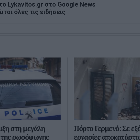
ο Lykavitos.gr στο Google News
ώτοι όλες τις ειδήσεις
ιξη στη μεγάλη
Πόρτο Γερμενό: Σε εξέ
 της ρωσόφωνης
εργασίες αποκατάστ