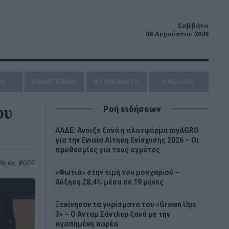
Σαββάτο
08 Αυγούστου 2026
ΗΝ
ΑΘΛΗΤΙΣΜΟΣ
AYTOKINHTO
ENGLISH
ου
Ροή ειδήσεων
ΑΑΔΕ: Άνοιξε ξανά η πλατφόρμα myAGRO
για την Ενιαία Αίτηση Ενίσχυσης 2026 – Οι
προθεσμίες για τους αγρότες
αθμός
,
ΟΣΕ
«Φωτιά» στην τιμή του μοσχαριού –
Αύξηση 28,4% μέσα σε 19 μήνες
Ξεκίνησαν τα γυρίσματα του «Grown Ups
3» – Ο Άνταμ Σάντλερ ξανά με την
αγαπημένη παρέα