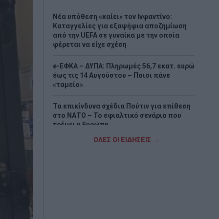
Νέα υπόθεση «καίει» τον Ινφαντίνο:
Καταγγελίες για εξαψήφια αποζημίωση
από την UEFA σε γυναίκα με την οποία
φέρεται να είχε σχέση
e-ΕΦΚΑ – ΔΥΠΑ: Πληρωμές 56,7 εκατ. ευρώ
έως τις 14 Αυγούστου – Ποιοι πάνε
«ταμείο»
Τα επικίνδυνα σχέδια Πούτιν για επίθεση
στο ΝΑΤΟ – Το εφιαλτικό σενάριο που
τρέμει η Ευρώπη
ΟΛΕΣ ΟΙ ΕΙΔΗΣΕΙΣ →
Νέα εξέλιξη στη μεγάλη υπόθεση της
ρωσόφωνης μαφίας – Δύο συλλήψεις
στην Αθήνα
Απάντηση ΠΑΣΟΚ σε Σκέρτσο:: «Οι πίνακες
και οι αναλύσεις του διαρκούν όσο ένα
ηλιοβασίλεμα»