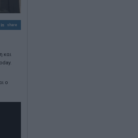
Ιταλία: Σε κόκκινο συναγερμό και οι 27
πόλεις λόγω καύσωνα – Έως 48°C στη
Νάπολη
share
Λυκαβηττός: Σορός σε προχωρημένη σήψη
εντοπίστηκε σε σπηλιά κοντά στο
εκκλησάκι των Αγίων Ισιδώρων
η και
oday.
αι ο