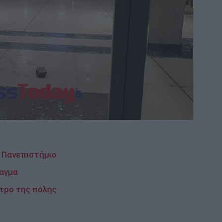
 Πανεπιστήμιο
ταγμα
ντρο της πόλης