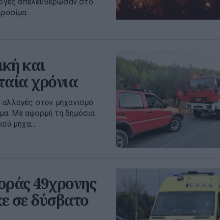
φλόγες απελευθέρωσαν στο
ροσίμα...
ική και
ταία χρόνια
ς αλλαγές στον μηχανισμό
μα. Με αφορμή τη δημόσια
ού μηχα...
οράς 49χρονης
ε σε δύσβατο