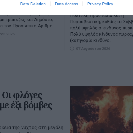
οδηγός για όσους έχουν
Data Deletion
Data Access
Privacy Policy
νέα αστυνομική ταυτότητα.
Σε υψηλό συναγερμό παραμένο
α ταξίδια στο εξωτερικό,
Πολιτική Προστασία και η
με τράπεζες και Δημόσιο,
Πυροσβεστική, καθώς το Σάββ
ια τον Προσωπικό Αριθμό.
πολύ υψηλός ο κίνδυνος πυρκ
Πολύ υψηλός κίνδυνος πυρκα
του 2026
(κατηγορία κινδύνο...
07 Αυγούστου 2026
 Οι φλόγες
ε έξι βόμβες
ρκεια της νύχτας στη μεγάλη