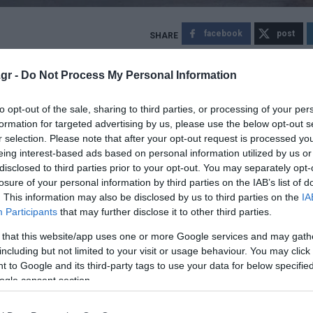
facebook
post
τιά που εκδηλώθηκε σε αυτοκίνητο στο Μενίδι. Ένα αυτ
gr -
Do Not Process My Personal Information
to opt-out of the sale, sharing to third parties, or processing of your per
formation for targeted advertising by us, please use the below opt-out s
κειμένου να θέσουν υπό έλεγχο τη φωτιά, καθώς πρόκειτ
r selection. Please note that after your opt-out request is processed y
eing interest-based ads based on personal information utilized by us or
disclosed to third parties prior to your opt-out. You may separately opt-
ώς μετά από φωτιά
losure of your personal information by third parties on the IAB’s list of
. This information may also be disclosed by us to third parties on the
IA
 - Νεκρά τέσσερα ηλικιωμένα αδέρφια
Participants
that may further disclose it to other third parties.
 that this website/app uses one or more Google services and may gath
including but not limited to your visit or usage behaviour. You may click 
 to Google and its third-party tags to use your data for below specifi
ogle consent section.
ο Lykavitos.gr στο Google News
ώτοι όλες τις ειδήσεις