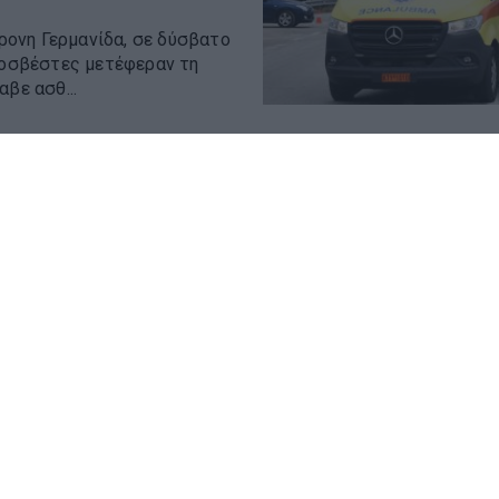
ονη Γερμανίδα, σε δύσβατο
υροσβέστες μετέφεραν τη
βε ασθ...
ίνων) αναγορεύεται
τρεις σεισμούς (οι άλλοι
Αλεξάνδ...