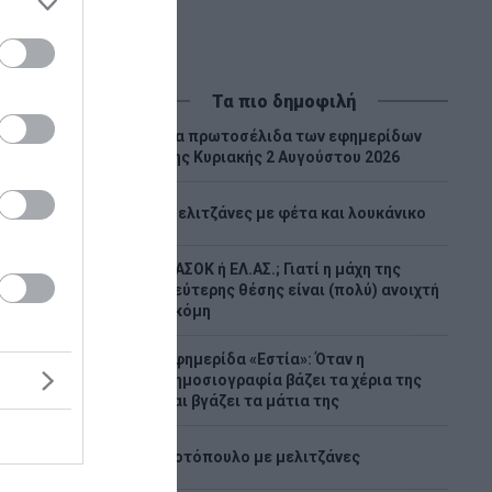
Τα πιο δημοφιλή
Tα πρωτοσέλιδα των εφημερίδων
1
της Κυριακής 2 Αυγούστου 2026
2
Μελιτζάνες με φέτα και λουκάνικο
ΠΑΣΟΚ ή ΕΛ.ΑΣ.; Γιατί η μάχη της
3
δεύτερης θέσης είναι (πολύ) ανοιχτή
ακόμη
Εφημερίδα «Εστία»: Όταν η
4
δημοσιογραφία βάζει τα χέρια της
και βγάζει τα μάτια της
 - «Red
,
5
Κοτόπουλο με μελιτζάνες