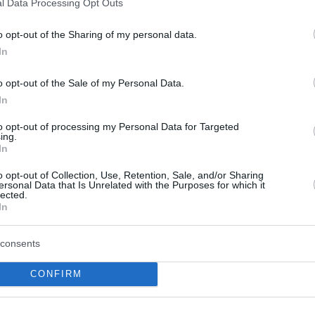
l Data Processing Opt Outs
o opt-out of the Sharing of my personal data.
In
o opt-out of the Sale of my Personal Data.
In
to opt-out of processing my Personal Data for Targeted
ing.
In
o opt-out of Collection, Use, Retention, Sale, and/or Sharing
ersonal Data that Is Unrelated with the Purposes for which it
lected.
In
consents
ότητα: Τι αλλάζει
Πολύ υψηλός κίνδυνος
α, τράπεζες και
πυρκαγιάς το Σάββατο
CONFIRM
ές με το Δημόσιο
Code» σε Κρήτη, Σάμο
Ικαρία και Χίο