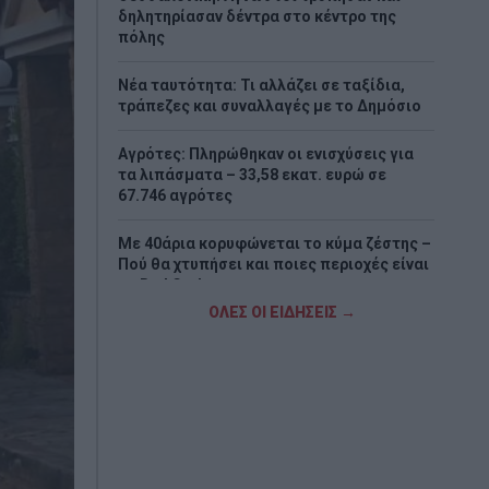
δηλητηρίασαν δέντρα στο κέντρο της
πόλης
Νέα ταυτότητα: Τι αλλάζει σε ταξίδια,
τράπεζες και συναλλαγές με το Δημόσιο
Αγρότες: Πληρώθηκαν οι ενισχύσεις για
τα λιπάσματα – 33,58 εκατ. ευρώ σε
67.746 αγρότες
Με 40άρια κορυφώνεται το κύμα ζέστης –
Πού θα χτυπήσει και ποιες περιοχές είναι
σε Red Code
ΟΛΕΣ ΟΙ ΕΙΔΗΣΕΙΣ →
ΗΠΑ: Ο Τραμπ στηρίζει τον νέο πρόεδρο
στον πόλεμο κατά των καρτέλ με 1 δισ.
δολάρια
Σαν σήμερα - 8 Αυγούστου
H Κυρά Παναγιά Αλοννήσου