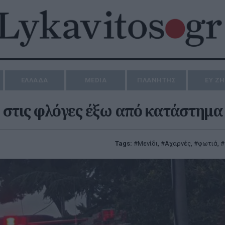
ΕΛΛΑΔΑ
MEDIA
ΠΛΑΝΗΤΗΣ
ΕΥ Ζ
ε στις φλόγες έξω από κατάστημα
Tags:
Μενίδι
,
Αχαρνές
,
φωτιά
,