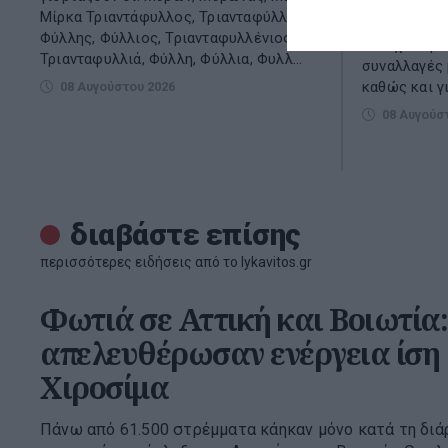
Αναλυτικός 
Μίρκα Τριαντάφυλλος, Τριανταφύλλης,
εκδώσει τη 
Φύλλης, Φύλλιος, Τριανταφυλλένιος,
Τι ισχύει γι
Τριανταφυλλιά, Φύλλη, Φύλλια, Φυλλ...
συναλλαγές 
καθώς και γ
08 Αυγούστου 2026
08 Αυγούσ
διαβάστε επίσης
περισσότερες ειδήσεις από το lykavitos.gr
Φωτιά σε Αττική και Βοιωτία:
απελευθέρωσαν ενέργεια ίση μ
Χιροσίμα
Πάνω από 61.500 στρέμματα κάηκαν μόνο κατά τη διά