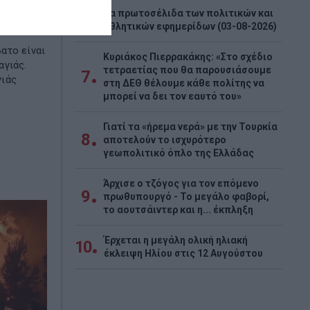
Τα πρωτοσέλιδα των πολιτικών και
6
υν η
αθλητικών εφημερίδων (03-08-2026)
ατο είναι
Κυριάκος Πιερρακάκης: «Στο σχέδιο
αγιάς.
τετραετίας που θα παρουσιάσουμε
7
γιάς
στη ΔΕΘ θέλουμε κάθε πολίτης να
μπορεί να δει τον εαυτό του»
Γιατί τα «ήρεμα νερά» με την Τουρκία
8
αποτελούν το ισχυρότερο
γεωπολιτικό όπλο της Ελλάδας
Άρχισε ο τζόγος για τον επόμενο
9
πρωθυπουργό - Το μεγάλο φαβορί,
το αουτσάιντερ και η... έκπληξη
Έρχεται η μεγάλη ολική ηλιακή
10
έκλειψη Ηλίου στις 12 Αυγούστου