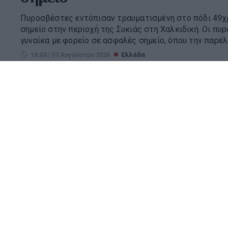
Πυροσβέστες εντόπισαν τραυματισμένη στο πόδι 49χρ
σημείο στην περιοχή της Συκιάς στη Χαλκιδική. Οι π
γυναίκα με φορείο σε ασφαλές σημείο, όπου την παρέλα
16:03 | 07 Αυγούστου 2026
Ελλάδα
Σαν σήμερα - 8 Αυγούστου
Γεγονότα 117: Ο Αδριανός (της δυναστείας των Αντων
αυτοκράτορας της Ρώμης. 1303: Ο δεύτερος από τους 
δύο: 796, 1323), που γκρέμισαν σταδιακά τον Φάρο της 
07:00 | 08 Αυγούστου 2026
Ελλάδα