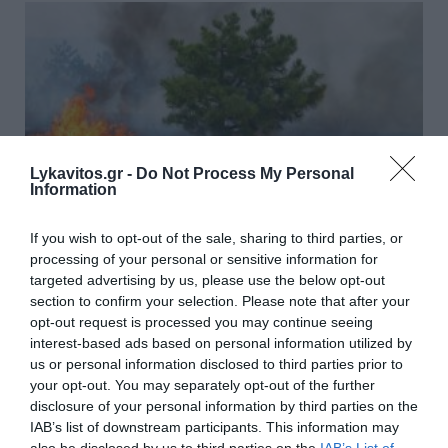
Lykavitos.gr -
Do Not Process My Personal
Information
If you wish to opt-out of the sale, sharing to third parties, or
processing of your personal or sensitive information for
targeted advertising by us, please use the below opt-out
section to confirm your selection. Please note that after your
Πυρκαγιά σε χαμηλή βλάστηση
opt-out request is processed you may continue seeing
στο Μαρκόπουλο Αττικής
interest-based ads based on personal information utilized by
us or personal information disclosed to third parties prior to
your opt-out. You may separately opt-out of the further
Φωτιά εκδηλώθηκε το απόγευμα σε έκταση με
disclosure of your personal information by third parties on the
χαμηλή βλάστηση στο Μαρκόπουλο Μεσογαίας στην
IAB’s list of downstream participants. This information may
Αττική. Σύμφωνα με την Πυροσβεστική, η πυρκαγιά
also be disclosed by us to third parties on the
IAB’s List of