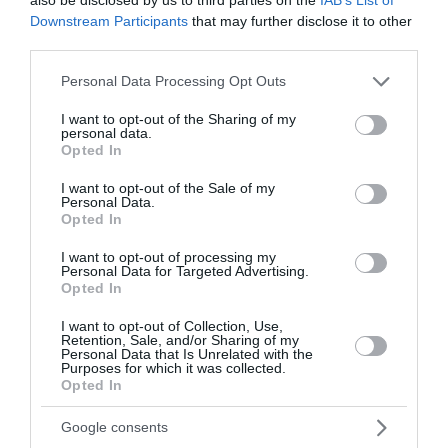
ξέσπασε περίπου στις 16:30. Για την κατάσβεσή της
Downstream Participants
that may further disclose it to other
επιχειρούν 12 πυρο...
third parties.
18:34 | 07 Αυγούστου 2026
Ελλάδα
Please note that this website/app uses one or more Google
Personal Data Processing Opt Outs
services and may gather and store information including but
not limited to your visit or usage behaviour. You may click to
I want to opt-out of the Sharing of my
personal data.
grant or deny consent to Google and its third-party tags to
Opted In
use your data for below specified purposes in below Google
consent section.
I want to opt-out of the Sale of my
Personal Data.
Opted In
I want to opt-out of processing my
Personal Data for Targeted Advertising.
Opted In
I want to opt-out of Collection, Use,
Retention, Sale, and/or Sharing of my
Personal Data that Is Unrelated with the
Purposes for which it was collected.
Opted In
Google consents