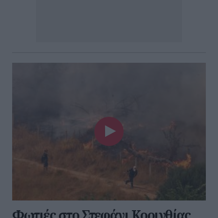
Φωτιές στο Στεφάνι Κορινθίας