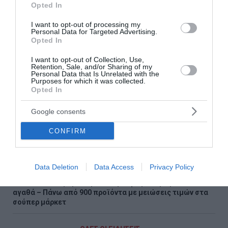
«Τουρισμός για Όλους 2026-2027»: Συνεχίζονται οι
Opted In
αιτήσεις – Ποιοι υποβάλλουν σήμερα
I want to opt-out of processing my
Personal Data for Targeted Advertising.
Πόρτο Γερμενό: Σε εξέλιξη οι εργασίες αποκατάστασης
Opted In
μετά την καταστροφική πυρκαγιά – Αυτοψίες για τις
ζημιές
I want to opt-out of Collection, Use,
Retention, Sale, and/or Sharing of my
Personal Data that Is Unrelated with the
Υπόθεση Marfin: Την Τρίτη η απολογία της 46χρονης –
Purposes for which it was collected.
«Δεν υπάρχει ταυτοποίηση», υποστηρίζει ο συνήγορός
Opted In
της
Google consents
Χαρδαλιάς: «Καμία ανεμογεννήτρια σε καμένες και
αναδασωτέες περιοχές της Αττικής – Καμία ανοχή»
CONFIRM
ΗΠΑ: «Κοντά» σε συμφωνία για τα Στενά του Ορμούζ –
Πρόοδος στις συνομιλίες Ιράν και Ομάν
Data Deletion
Data Access
Privacy Policy
Επεκτείνεται η πρωτοβουλία για φθηνότερα βασικά
αγαθά – Πάνω από 900 προϊόντα με μειώσεις τιμών στα
σούπερ μάρκετ