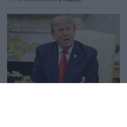
07:45 | 08 Αυγούστου 2026
Πλανήτης
Τραμπ: «Δεν θέλω να
σκοτώνονται άνθρωποι» – Νέο
μήνυμα για το Ιράν