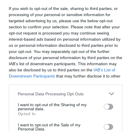
και μάθετε πρώτοι όλες τις
ειδήσεις
If you wish to opt-out of the sale, sharing to third parties, or
processing of your personal or sensitive information for
targeted advertising by us, please use the below opt-out
section to confirm your selection. Please note that after your
opt-out request is processed you may continue seeing
Ροή ειδήσεων
interest-based ads based on personal information utilized by
us or personal information disclosed to third parties prior to
Δασικές πυρκαγιές: Η πρόληψη και η έγκαιρη
your opt-out. You may separately opt-out of the further
προετοιμασία στο επίκεντρο
disclosure of your personal information by third parties on the
IAB’s list of downstream participants. This information may
Κατσαφάδος: Από 10 Αυγούστου οι αιτήσεις
also be disclosed by us to third parties on the
IAB’s List of
αποζημίωσης για τους πυρόπληκτους – Μέσα
Downstream Participants
that may further disclose it to other
Σεπτεμβρίου τα αντιπλημμυρικά
third parties.
5G: Ξεπέρασαν τα 3 δισ. οι συνδρομές παγκοσμίως – Η
Please note that this website/app uses one or more Google
Personal Data Processing Opt Outs
Ελλάδα περνά στην εποχή του 6G και της τεχνητής
services and may gather and store information including but
νοημοσύνης
not limited to your visit or usage behaviour. You may click to
I want to opt-out of the Sharing of my
personal data.
grant or deny consent to Google and its third-party tags to
Opted In
Νέο χωροταξικό για τον τουρισμό: Νέοι κανόνες για
use your data for below specified purposes in below Google
Airbnb, ξενοδοχεία, νησιά και περιοχές Natura
consent section.
I want to opt-out of the Sale of my
Personal Data.