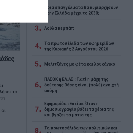
Ποια επαγγέλματα θα κυριαρχήσουν
2
στην Ελλάδα μέχρι το 2030;
3
Λούλα κεμπάπ
Tα πρωτοσέλιδα των εφημερίδων
4
της Κυριακής 2 Αυγούστου 2026
ιάδες
5
Μελιτζάνες με φέτα και λουκάνικο
ΠΑΣΟΚ ή ΕΛ.ΑΣ.; Γιατί η μάχη της
6
δεύτερης θέσης είναι (πολύ) ανοιχτή
αι
ακόμη
λήσει το
 τη
Εφημερίδα «Εστία»: Όταν η
7
δημοσιογραφία βάζει τα χέρια της
 οι
και βγάζει τα μάτια της
Τα πρωτοσέλιδα των πολιτικών και
8