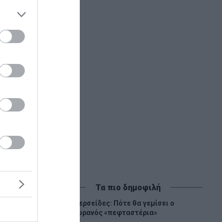
Τα πιο δημοφιλή
Περσείδες: Πότε θα γεμίσει ο
1
ουρανός «πεφταστέρια»