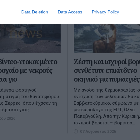
Data Deletion
Data Access
Privacy Policy
Βίντεο-ντοκουμέντο
Ζέστη και ισχυροί βορ
ροχαίο με νεκρούς
συνθέτουν επικίνδυνο
αι γιο
σκηνικό για πυρκαγιές
κάμερα φορτηγού
Με άνοδο της θερμοκρασίας κ
τη στιγμή του θανατηφόρου
ενίσχυση των μελτεμιών θα κυ
ις Σέρρες, όπου έχασαν τη
Σαββατοκύριακο, σύμφωνα με
τέρα και γιος
μετεωρολόγο της ΕΡΤ, Όλγα
Παπαβγούλη. Από την Κυριακή,
του 2026
ισχυροί βόρειοι – βορειοα...
07 Αυγούστου 2026