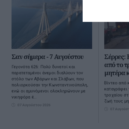
Σαν σήμερα - 7 Αυγούστου
Σέρρες: 
από το τ
Γεγονότα 626: Πολύ δυνατοί και
μητέρα κ
παρατεταμένοι άνεμοι διαλύουν τον
στόλο των Αβάρων και Σλάβων, που
Βίντεο από 
πολιορκούσαν την Κωνσταντινούπολη,
καταγράφει 
ενώ οι αμυνόμενοι ολοκληρώνουν με
τροχαίου στ
νικηφόρα έ...
ζωή τους μη
07 Αυγούστου 2026
07 Αυγούσ