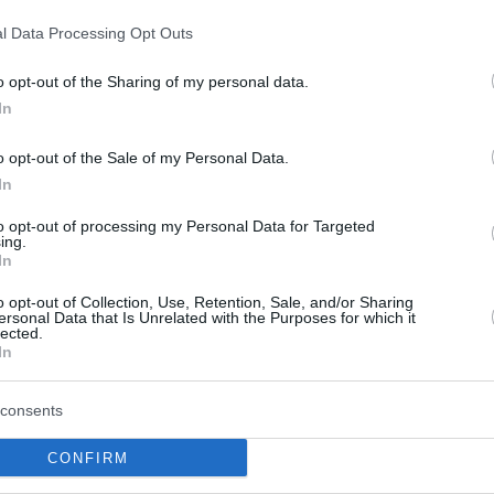
l Data Processing Opt Outs
o opt-out of the Sharing of my personal data.
Photos)
In
ιατάξεις του Νέου Οικοδομικού Κανονισμού
o opt-out of the Sale of my Personal Data.
αλονίκη για την εξάρθρωση της τουρκικής μαφίας -
In
to opt-out of processing my Personal Data for Targeted
ing.
In
ο Lykavitos.gr στο Google News
ώτοι όλες τις ειδήσεις
o opt-out of Collection, Use, Retention, Sale, and/or Sharing
ersonal Data that Is Unrelated with the Purposes for which it
lected.
In
consents
CONFIRM