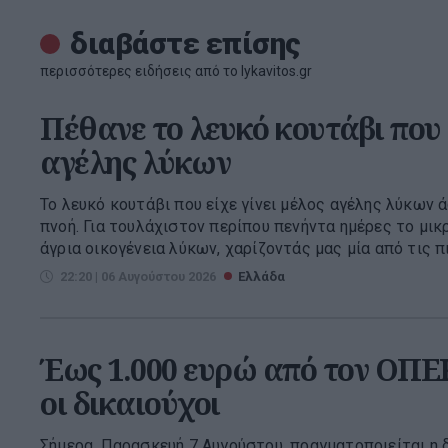
διαβάστε επίσης
περισσότερες ειδήσεις από το lykavitos.gr
Πέθανε το λευκό κουτάβι που ε
αγέλης λύκων
Το λευκό κουτάβι που είχε γίνει μέλος αγέλης λύκων 
πνοή. Για τουλάχιστον περίπου πενήντα ημέρες το μικ
άγρια οικογένεια λύκων, χαρίζοντάς μας μία από τις πιο
22:20 | 06 Αυγούστου 2026
Ελλάδα
Έως 1.000 ευρώ από τον ΟΠΕΚ
οι δικαιούχοι
Σήμερα, Παρασκευή 7 Αυγούστου, πραγματοποιείται η 