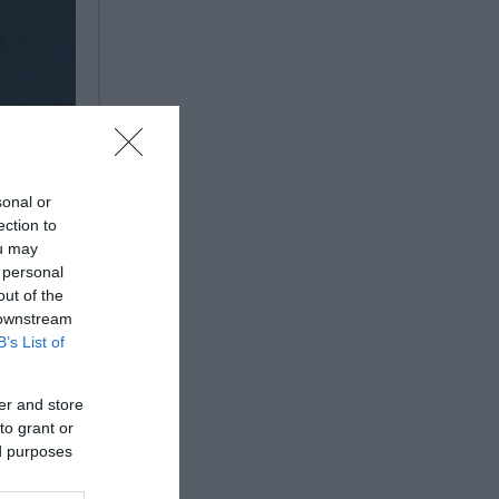
sonal or
ection to
ou may
 personal
out of the
 downstream
B’s List of
er and store
to grant or
ed purposes