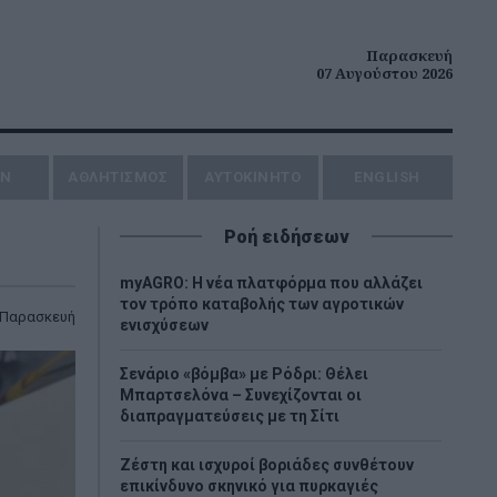
Παρασκευή
07 Αυγούστου 2026
ΗΝ
ΑΘΛΗΤΙΣΜΟΣ
AYTOKINHTO
ENGLISH
Ροή ειδήσεων
myAGRO: Η νέα πλατφόρμα που αλλάζει
τον τρόπο καταβολής των αγροτικών
 Παρασκευή
ενισχύσεων
Σενάριο «βόμβα» με Ρόδρι: Θέλει
Μπαρτσελόνα – Συνεχίζονται οι
διαπραγματεύσεις με τη Σίτι
Ζέστη και ισχυροί βοριάδες συνθέτουν
επικίνδυνο σκηνικό για πυρκαγιές