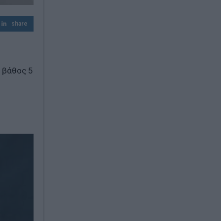
αποκαλύφθηκε εργαστήριο κάνναβης
share
Παπασταύρου – Κεφαλογιάννη: Σε ισχύ το
νέο Ειδικό Χωροταξικό Πλαίσιο για τον
Τουρισμό
ό βάθος 5