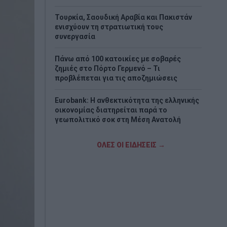
Τουρκία, Σαουδική Αραβία και Πακιστάν
ενισχύουν τη στρατιωτική τους
συνεργασία
Πάνω από 100 κατοικίες με σοβαρές
ζημιές στο Πόρτο Γερμενό – Τι
προβλέπεται για τις αποζημιώσεις
Eurobank: Η ανθεκτικότητα της ελληνικής
οικονομίας διατηρείται παρά το
γεωπολιτικό σοκ στη Μέση Ανατολή
Χατζηδάκης: «Ό,τι δεν αναρτάται δεν
ΟΛΕΣ ΟΙ ΕΙΔΗΣΕΙΣ →
ισχύει» - Υποχρεωτική ανάρτηση όλων των
εγκυκλίων στο Δημόσιο
Προσοχή στις μεταφορές χρημάτων: Πότε
η ΑΑΔΕ τις χαρακτηρίζει δωρεές
Μεγάλη επιχείρηση της ΕΛ.ΑΣ.:
Κατασχέθηκαν 18 κιλά skunk και