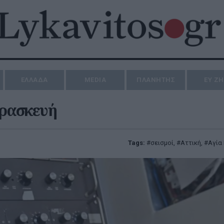
ΕΛΛΑΔΑ
MEDIA
ΠΛΑΝΗΤΗΣ
ΕΥ Ζ
αρασκευή
Tags:
σεισμοί
,
Αττική
,
Αγία