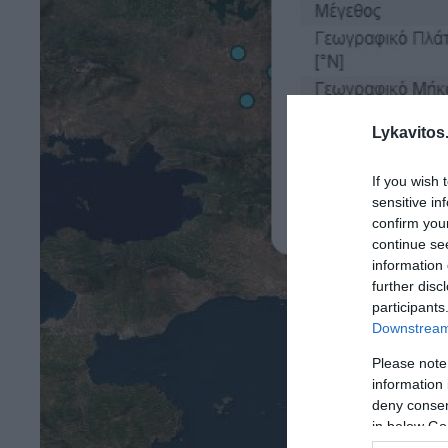
Lykavitos.
If you wish 
sensitive in
confirm you
continue se
information 
further disc
participants
Downstream 
Please note
information 
deny consent
in below Go