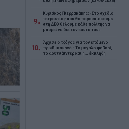
αθλητικών εφημερίδων (03-08-2026)
Κυριάκος Πιερρακάκης: «Στο σχέδιο
τετραετίας που θα παρουσιάσουμε
9
στη ΔΕΘ θέλουμε κάθε πολίτης να
μπορεί να δει τον εαυτό του»
Άρχισε ο τζόγος για τον επόμενο
10
πρωθυπουργό - Το μεγάλο φαβορί,
το αουτσάιντερ και η... έκπληξη