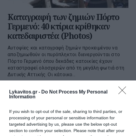
Καταγραφή των ζημιών Πόρτο
Γερμενό: 40 κτίρια κρίθηκαν
κατεδαφιστέα (Photos)
Αυτοψίες και καταγραφή ζημιών προκειμένου να
αποζημιωθούν οι πυρόπληκτοι διενεργούνται στο
Πόρτο Γερμενό όπου δεκάδες κατοικίες έχουν
καταστραφεί ολοσχερών από τη μεγάλη φωτιά στη
Δυτικής Αττικής. Οι κάτοικο...
21:05 | 05 Αυγούστου 2026
Ελλάδα
Lykavitos.gr -
Do Not Process My Personal
Information
If you wish to opt-out of the sale, sharing to third parties, or
processing of your personal or sensitive information for
targeted advertising by us, please use the below opt-out
section to confirm your selection. Please note that after your