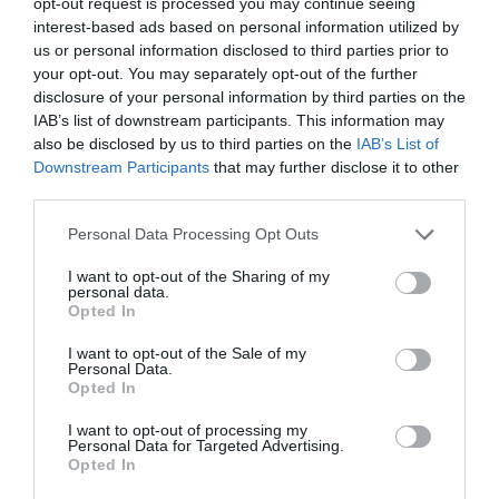
opt-out request is processed you may continue seeing
interest-based ads based on personal information utilized by
us or personal information disclosed to third parties prior to
your opt-out. You may separately opt-out of the further
disclosure of your personal information by third parties on the
IAB’s list of downstream participants. This information may
also be disclosed by us to third parties on the
IAB’s List of
Downstream Participants
that may further disclose it to other
third parties.
Σύμη: Ανασύρθηκε σορός άνδρα
Please note that this website/app uses one or more Google
κοντά στον όρμο Πανορμίτη
Personal Data Processing Opt Outs
services and may gather and store information including but
not limited to your visit or usage behaviour. You may click to
I want to opt-out of the Sharing of my
Σορός άνδρα ανασύρθηκε από τη θαλάσσια περιοχή
personal data.
grant or deny consent to Google and its third-party tags to
κοντά στον όρμο Πανορμίτη της Σύμης, έπειτα από
Opted In
use your data for below specified purposes in below Google
επιχείρηση στελεχών του Λιμενικού Σώματος –
consent section.
I want to opt-out of the Sale of my
Ελληνικής Ακτοφυλακής.
Personal Data.
Opted In
11:30 | 05 Αυγούστου 2026
Ελλάδα
I want to opt-out of processing my
Personal Data for Targeted Advertising.
Opted In