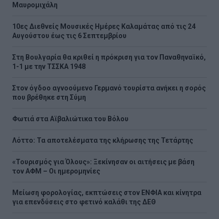
Μαυρομιχάλη
10ες Διεθνείς Μουσικές Ημέρες Καλαμάτας από τις 24
Αυγούστου έως τις 6 Σεπτεμβρίου
Στη Βουλγαρία θα κριθεί η πρόκριση για τον Παναθηναϊκό,
1-1 με την ΤΣΣΚΑ 1948
Στον όγδοο αγνοούμενο Γερμανό τουρίστα ανήκει η σορός
που βρέθηκε στη Σύμη
Φωτιά στα Αϊβαλιώτικα του Βόλου
Λόττο: Τα αποτελέσματα της κλήρωσης της Τετάρτης
«Τουρισμός για Όλους»: Ξεκίνησαν οι αιτήσεις με βάση
τον ΑΦΜ – Οι ημερομηνίες
Μείωση φορολογίας, εκπτώσεις στον ΕΝΦΙΑ και κίνητρα
για επενδύσεις στο φετινό καλάθι της ΔΕΘ