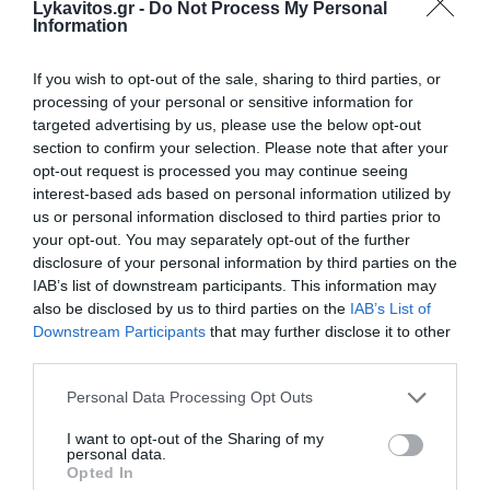
Lykavitos.gr -
Do Not Process My Personal
Information
If you wish to opt-out of the sale, sharing to third parties, or
processing of your personal or sensitive information for
targeted advertising by us, please use the below opt-out
section to confirm your selection. Please note that after your
opt-out request is processed you may continue seeing
interest-based ads based on personal information utilized by
us or personal information disclosed to third parties prior to
your opt-out. You may separately opt-out of the further
disclosure of your personal information by third parties on the
IAB’s list of downstream participants. This information may
also be disclosed by us to third parties on the
IAB’s List of
Καστοριά: Νεκρή μεγάλη
Downstream Participants
that may further disclose it to other
third parties.
αρκούδα, πιθανόν από
πυροβολισμό
Please note that this website/app uses one or more Google
Personal Data Processing Opt Outs
services and may gather and store information including but
not limited to your visit or usage behaviour. You may click to
I want to opt-out of the Sharing of my
Μεγάλη αρκούδα βρέθηκε νεκρή, πιθανότατα από
personal data.
grant or deny consent to Google and its third-party tags to
πυροβολισμό, σε αγροτική παραποτάμια περιοχή του
Opted In
use your data for below specified purposes in below Google