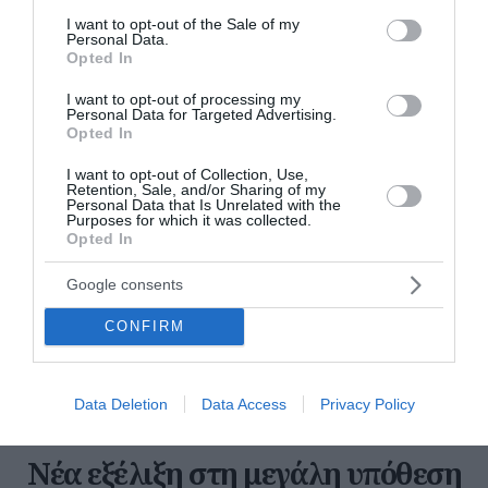
νομού Καστοριάς. Όπως ανέφερε στο Αθηναϊκό
consent section.
I want to opt-out of the Sale of my
Πρακτορείο ο Νίκος Παναγιωτόπουλος από την
Personal Data.
Εταιρία Προστασίας Περιβάλλ...
Opted In
18:20 | 08 Αυγούστου 2026
Ελλάδα
I want to opt-out of processing my
Personal Data for Targeted Advertising.
Opted In
I want to opt-out of Collection, Use,
Retention, Sale, and/or Sharing of my
Personal Data that Is Unrelated with the
Purposes for which it was collected.
Opted In
Google consents
CONFIRM
Data Deletion
Data Access
Privacy Policy
Νέα εξέλιξη στη μεγάλη υπόθεση