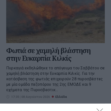
Φωτιά σε χαμηλή βλάστηση
στην Ευκαρπία Κιλκίς
Πυρκαγιά εκδηλώθηκε το απόγευμα του Σαββάτου σε
χαμηλή βλάστηση στην Ευκαρπία Κιλκίς. Για την
κατάσβεση της φωτιάς επιχειρούν 28 πυροσβέστες
με μία ομάδα πεζοπόρου της 2ης ΕΜΟΔΕ και 9
οχήματα της Πυροσβεστικ...
17:35 | 08 Αυγούστου 2026
Ελλάδα