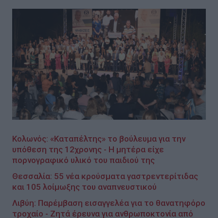
Κολωνός: «Καταπέλτης» το βούλευμα για την
υπόθεση της 12χρονης - Η μητέρα είχε
πορνογραφικό υλικό του παιδιού της
Θεσσαλία: 55 νέα κρούσματα γαστρεντερίτιδας
και 105 λοίμωξης του αναπνευστικού
Λιβύη: Παρέμβαση εισαγγελέα για το θανατηφόρο
τροχαίο - Ζητά έρευνα για ανθρωποκτονία από