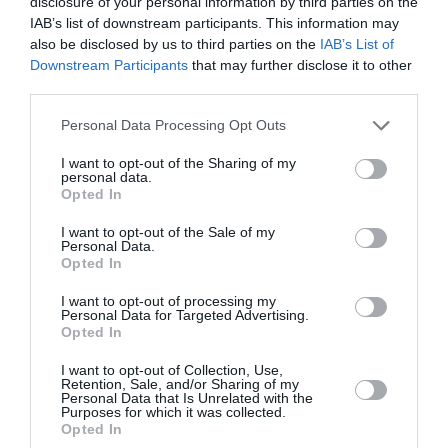
disclosure of your personal information by third parties on the
IAB’s list of downstream participants. This information may
17:04 | 08 Αυγούστου 2026
Ελλάδα
also be disclosed by us to third parties on the
IAB’s List of
Downstream Participants
that may further disclose it to other
third parties.
Please note that this website/app uses one or more Google
Personal Data Processing Opt Outs
services and may gather and store information including but
not limited to your visit or usage behaviour. You may click to
I want to opt-out of the Sharing of my
personal data.
grant or deny consent to Google and its third-party tags to
Opted In
use your data for below specified purposes in below Google
consent section.
I want to opt-out of the Sale of my
Personal Data.
Opted In
I want to opt-out of processing my
Personal Data for Targeted Advertising.
Opted In
I want to opt-out of Collection, Use,
Αλεξανδρούπολη: Χωρίς τις
Retention, Sale, and/or Sharing of my
Personal Data that Is Unrelated with the
αισθήσεις του ανασύρθηκε
Purposes for which it was collected.
Opted In