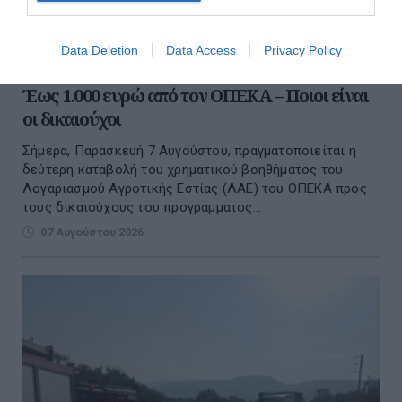
Data Deletion
Data Access
Privacy Policy
Έως 1.000 ευρώ από τον ΟΠΕΚΑ – Ποιοι είναι
οι δικαιούχοι
Σήμερα, Παρασκευή 7 Αυγούστου, πραγματοποιείται η
δεύτερη καταβολή του χρηματικού βοηθήματος του
Λογαριασμού Αγροτικής Εστίας (ΛΑΕ) του ΟΠΕΚΑ προς
τους δικαιούχους του προγράμματος...
07 Αυγούστου 2026