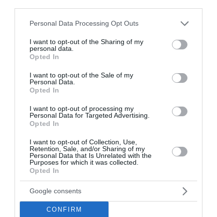
third parties.
Συγκίνηση στο ετήσιο μνημόσυνο της Λένας
Please note that this website/app uses one or more Google
Personal Data Processing Opt Outs
services and may gather and store information including but
Σαμαρά – Ένας χρόνος από την απώλειά της
not limited to your visit or usage behaviour. You may click to
I want to opt-out of the Sharing of my
personal data.
grant or deny consent to Google and its third-party tags to
Σε κλίμα βαθιάς συγκίνησης τελέστηκε στο Α΄
Opted In
use your data for below specified purposes in below Google
Νεκροταφείο Αθηνών το ετήσιο μνημόσυνο για τη Λένα
consent section.
Σαμαρά, έναν χρόνο μετά τον αιφνίδιο θάνατό της, σε
I want to opt-out of the Sale of my
Personal Data.
ηλικία 34 ετών. Συγγενείς, φίλοι ...
Opted In
07 Αυγούστου 2026
I want to opt-out of processing my
Personal Data for Targeted Advertising.
Opted In
I want to opt-out of Collection, Use,
Retention, Sale, and/or Sharing of my
Personal Data that Is Unrelated with the
Purposes for which it was collected.
Opted In
Google consents
CONFIRM