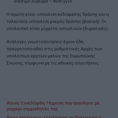
ενέσιμο διάλυμα – Φυσίγγιο
H πρώτη είναι ινσουλίνη ενδιάμεσης δράσης και η
τελευταία ινσουλίνη μακράς δράσης (βασική). Οι
υπόλοιπες είναι μίγματα ινσουλινών (διφασικές).
Ανάλογες γνωστοποιήσεις έχουν ήδη
πραγματοποιηθεί στις ρυθμιστικές Αρχές των
υπολοίπων κρατών-μελών της Ευρωπαϊκής
Ένωσης, σύμφωνα με τις εθνικές απαιτήσεις.
Αίγινα: Συνελήφθη 16χρονη που απείλησε με
μαχαίρι συμμαθητές της
Άγιος Δημήτριος: Ομολόγησε τη δολοφονία ο