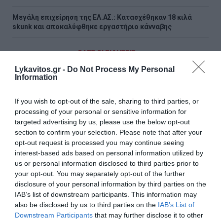
Μεγάλη επιχείρηση της ΕΛ.ΑΣ.: Κατασχέθηκαν 18 κιλά
skunk και αποκαλύφθηκε εργαστήριο κάνναβης
ΟΛΕΣ ΟΙ ΕΙΔΗΣΕΙΣ →
Lykavitos.gr -
Do Not Process My Personal
διαβάστε ακόμη
Information
If you wish to opt-out of the sale, sharing to third parties, or
processing of your personal or sensitive information for
targeted advertising by us, please use the below opt-out
section to confirm your selection. Please note that after your
opt-out request is processed you may continue seeing
interest-based ads based on personal information utilized by
us or personal information disclosed to third parties prior to
your opt-out. You may separately opt-out of the further
disclosure of your personal information by third parties on the
IAB’s list of downstream participants. This information may
also be disclosed by us to third parties on the
IAB’s List of
Downstream Participants
that may further disclose it to other