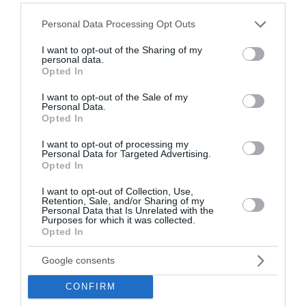
Γκαρσία, με τους «πράσινους» να ολοκληρώνουν μία
Please note that this website/app uses one or more Google
από τις σημαντικότερες μεταγραφικές κινήσεις του
Personal Data Processing Opt Outs
services and may gather and store information including but
καλοκαιριού, ενισχύοντας σημαντικά τη γραμμή
not limited to your visit or usage behaviour. You may click to
I want to opt-out of the Sharing of my
κρούσης τους. ...
personal data.
grant or deny consent to Google and its third-party tags to
Opted In
09:15 | 05 Αυγούστου 2026
Αθλητισμός
use your data for below specified purposes in below Google
consent section.
I want to opt-out of the Sale of my
Personal Data.
Opted In
I want to opt-out of processing my
Personal Data for Targeted Advertising.
Opted In
I want to opt-out of Collection, Use,
Retention, Sale, and/or Sharing of my
Personal Data that Is Unrelated with the
Purposes for which it was collected.
Opted In
Google consents
CONFIRM