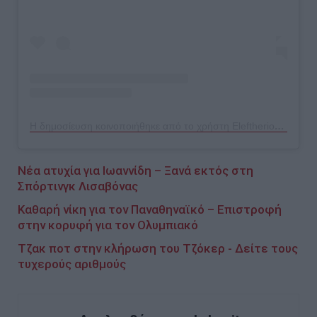
Η δημοσίευση κοινοποιήθηκε από το χρήστη Eleftherios Petrounias (@eleftherios_petrounias)
Νέα ατυχία για Ιωαννίδη – Ξανά εκτός στη
Σπόρτινγκ Λισαβόνας
Καθαρή νίκη για τον Παναθηναϊκό – Επιστροφή
στην κορυφή για τον Ολυμπιακό
Τζακ ποτ στην κλήρωση του Τζόκερ - Δείτε τους
τυχερούς αριθμούς