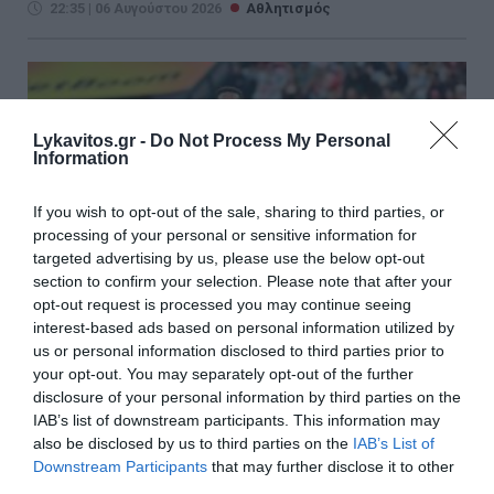
22:35 | 06 Αυγούστου 2026
Αθλητισμός
Lykavitos.gr -
Do Not Process My Personal
Information
If you wish to opt-out of the sale, sharing to third parties, or
processing of your personal or sensitive information for
targeted advertising by us, please use the below opt-out
section to confirm your selection. Please note that after your
opt-out request is processed you may continue seeing
interest-based ads based on personal information utilized by
us or personal information disclosed to third parties prior to
your opt-out. You may separately opt-out of the further
Επίσημο: Ο Παναθηναϊκός
disclosure of your personal information by third parties on the
IAB’s list of downstream participants. This information may
ανακοίνωσε τον Λιβάι Γκαρσία
also be disclosed by us to third parties on the
IAB’s List of
Downstream Participants
that may further disclose it to other
Παίκτης του Παναθηναϊκού είναι και επίσημα ο Λιβάι
third parties.