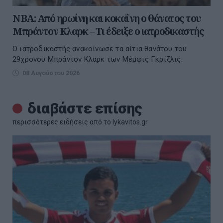
NBA: Από ηρωίνη και κοκαΐνη ο θάνατος του
Μπράντον Κλαρκ – Τι έδειξε ο ιατροδικαστής
Ο ιατροδικαστής ανακοίνωσε τα αίτια θανάτου του
29χρονου Μπράντον Κλαρκ των Μέμφις Γκρίζλις.
08 Αυγούστου 2026
διαβάστε επίσης
περισσότερες ειδήσεις από το lykavitos.gr