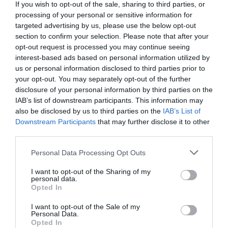
If you wish to opt-out of the sale, sharing to third parties, or
processing of your personal or sensitive information for
targeted advertising by us, please use the below opt-out
section to confirm your selection. Please note that after your
opt-out request is processed you may continue seeing
Οι αθλητικές μεταδόσεις της ημέρας (03-08-
interest-based ads based on personal information utilized by
us or personal information disclosed to third parties prior to
2026)
your opt-out. You may separately opt-out of the further
disclosure of your personal information by third parties on the
Οι κληρώσεις για τα προκριματικά σε Champions League,
IAB’s list of downstream participants. This information may
Europa League και Conference League ξεχωρίζουν στο
also be disclosed by us to third parties on the
IAB’s List of
πρόγραμμα με τις αθλητικές μεταδόσεις της ημέρας.
Downstream Participants
that may further disclose it to other
Αναλυτικά οι αθλητικές...
third parties.
03 Αυγούστου 2026
Please note that this website/app uses one or more Google
Personal Data Processing Opt Outs
services and may gather and store information including but
not limited to your visit or usage behaviour. You may click to
I want to opt-out of the Sharing of my
personal data.
grant or deny consent to Google and its third-party tags to
Opted In
use your data for below specified purposes in below Google
consent section.
I want to opt-out of the Sale of my
Personal Data.
Opted In