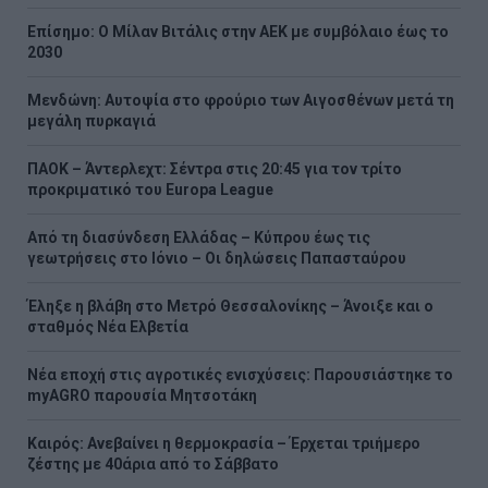
Επίσημο: Ο Μίλαν Βιτάλις στην ΑΕΚ με συμβόλαιο έως το
2030
Μενδώνη: Αυτοψία στο φρούριο των Αιγοσθένων μετά τη
μεγάλη πυρκαγιά
ΠΑΟΚ – Άντερλεχτ: Σέντρα στις 20:45 για τον τρίτο
προκριματικό του Europa League
Από τη διασύνδεση Ελλάδας – Κύπρου έως τις
γεωτρήσεις στο Ιόνιο – Οι δηλώσεις Παπασταύρου
Έληξε η βλάβη στο Μετρό Θεσσαλονίκης – Άνοιξε και ο
σταθμός Νέα Ελβετία
Νέα εποχή στις αγροτικές ενισχύσεις: Παρουσιάστηκε το
myAGRO παρουσία Μητσοτάκη
Καιρός: Ανεβαίνει η θερμοκρασία – Έρχεται τριήμερο
ζέστης με 40άρια από το Σάββατο