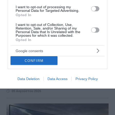
I want to opt-out of processing my
Personal Data for Targeted Advertising.
Opted In
I want to opt-out of Collection, Use,
Retention, Sale, and/or Sharing of my
Personal Data that Is Unrelated with the
Purposes for which it was collected.
Opted In
Συνελήφθη Τουρκάλα ηθοποιός επειδή
αποκάλυψε ότι το κολιέ που φοράει είναι...
Google consents
δονητής
CONFIRM
Αντιμέτωπη με τη Δικαιοσύνη στην Τουρκία βρέθηκε η
γνωστή ηθοποιός και πρώην μοντέλο Μπενού Γκερεντέ,
μετά τις δηλώσεις της σε διαδικτυακό podcast, όπου
Data Deletion
Data Access
Privacy Policy
αποκάλυψε ότι το κολιέ που ...
05 Αυγούστου 2026