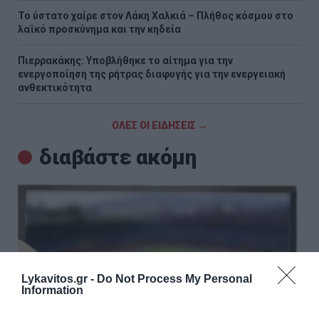
Το ύστατο χαίρε στον Λάκη Χαλκιά – Πλήθος κόσμου στο
λαϊκό προσκύνημα και την κηδεία
Πιερρακάκης: Υποβλήθηκε το αίτημα για την
ενεργοποίηση της ρήτρας διαφυγής για την ενεργειακή
ανθεκτικότητα
ΟΛΕΣ ΟΙ ΕΙΔΗΣΕΙΣ →
διαβάστε ακόμη
Lykavitos.gr -
Do Not Process My Personal
Information