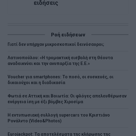
ειδήσεις
Ροή ειδήσεων
Γιατί δεν υπήρχαν μικροσκοπικοί δεινόσαυροι;
Λατινοπούλου: «Η τρομακτική εισβολή στη Θέουτα
αναδεικνύει και την ανυπαρξία της Ε.Ε.»
Voucher για smartphones: Το ποσό, οι συσκευές, οι
δικαιούχοι και η διαδικασία
Φωτιά σε Αττική και Βοιωτία: Οι φλόγες απελευθέρωσαν
ενέργεια ίση με έξι βόμβες Χιροσίμα
H εντυπωσιακή συλλογή supercars του Κριστιάνο
Ρονάλντο (Video&Photos)
Eurojackpot: Τα αποτελέσματα της κλήρωσης της