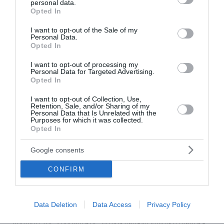
personal data.
grant or deny consent to Google and its third-party tags to
Opted In
use your data for below specified purposes in below Google
consent section.
I want to opt-out of the Sale of my
Personal Data.
Opted In
I want to opt-out of processing my
Personal Data for Targeted Advertising.
Opted In
I want to opt-out of Collection, Use,
Retention, Sale, and/or Sharing of my
Personal Data that Is Unrelated with the
Purposes for which it was collected.
Opted In
Google consents
Σαμοθράκη: Ιταλίδα έχασε τις αισθήσεις της
ενώ κολυμπούσε – Τι είπε ο ναυαγοσώστης
CONFIRM
που την έσωσε
Αίσιο τέλος είχε η περιπέτεια Ιταλίδας τουρίστριας, η
Data Deletion
Data Access
Privacy Policy
οποία έχασε τις αισθήσεις της ενώ κολυμπούσε σε
παραλία της Σαμοθράκης. Η ηλικιωμένη γυναίκα σώθηκε