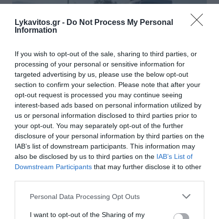
Lykavitos.gr -
Do Not Process My Personal
Information
If you wish to opt-out of the sale, sharing to third parties, or
processing of your personal or sensitive information for
targeted advertising by us, please use the below opt-out
section to confirm your selection. Please note that after your
opt-out request is processed you may continue seeing
interest-based ads based on personal information utilized by
us or personal information disclosed to third parties prior to
Σέρρες: Τι ανέφερε πραγματογνώμονας για το
your opt-out. You may separately opt-out of the further
θανατηφόρο τροχαίο
disclosure of your personal information by third parties on the
IAB’s list of downstream participants. This information may
Το βίντεο από το θανατηφόρο τροχαίο στις Σέρρες, που
also be disclosed by us to third parties on the
IAB’s List of
κόστισε τη ζωή σε 43χρονη μητέρα και τον 24χρονο γιο
Downstream Participants
that may further disclose it to other
της, ανέλυσε ο πραγματογνώμονας Παναγιώτης Σταμίρης.
third parties.
Το τροχαίο δυστύχημα ...
Please note that this website/app uses one or more Google
Personal Data Processing Opt Outs
07 Αυγούστου 2026
services and may gather and store information including but
not limited to your visit or usage behaviour. You may click to
I want to opt-out of the Sharing of my