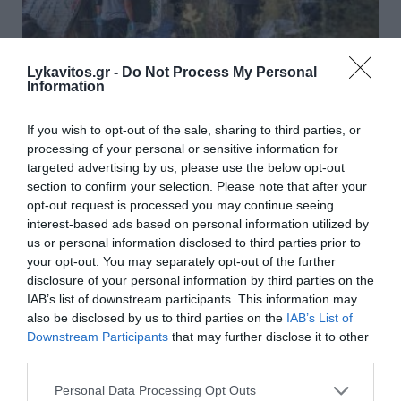
Lykavitos.gr -
Do Not Process My Personal
Information
Δολοφονία στην Κυψέλη: Τι
αποκάλυψε στις Αρχές η σύζυγος
If you wish to opt-out of the sale, sharing to third parties, or
του Αφγανού – «Τότε άρχισα να
processing of your personal or sensitive information for
targeted advertising by us, please use the below opt-out
τον υποψιάζομαι»
section to confirm your selection. Please note that after your
opt-out request is processed you may continue seeing
Νέα στοιχεία για την υπόθεση της δολοφονίας της
interest-based ads based on personal information utilized by
38χρονης Βρετανίδας, Ελίζαμπεθ Ρος, στην Κυψέλη
us or personal information disclosed to third parties prior to
φέρεται να προκύπτουν από την κατάθεση της
your opt-out. You may separately opt-out of the further
συζύγου του 26χρονου Αφγανού. Πληροφορίες
disclosure of your personal information by third parties on the
αναφέρουν ότι η 38χρονη γ...
IAB’s list of downstream participants. This information may
also be disclosed by us to third parties on the
IAB’s List of
18:47 | 06 Αυγούστου 2026
Ελλάδα
Downstream Participants
that may further disclose it to other
third parties.
Please note that this website/app uses one or more Google
Personal Data Processing Opt Outs