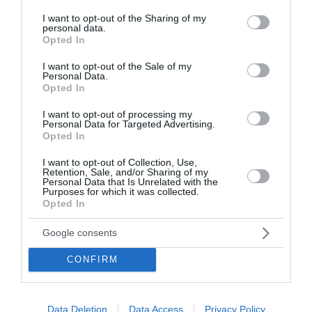
services and may gather and store information including but
not limited to your visit or usage behaviour. You may click to
I want to opt-out of the Sharing of my
personal data.
grant or deny consent to Google and its third-party tags to
Opted In
use your data for below specified purposes in below Google
consent section.
I want to opt-out of the Sale of my
Personal Data.
Opted In
I want to opt-out of processing my
Personal Data for Targeted Advertising.
Opted In
I want to opt-out of Collection, Use,
Retention, Sale, and/or Sharing of my
Personal Data that Is Unrelated with the
Purposes for which it was collected.
Opted In
Google consents
CONFIRM
Data Deletion
Data Access
Privacy Policy