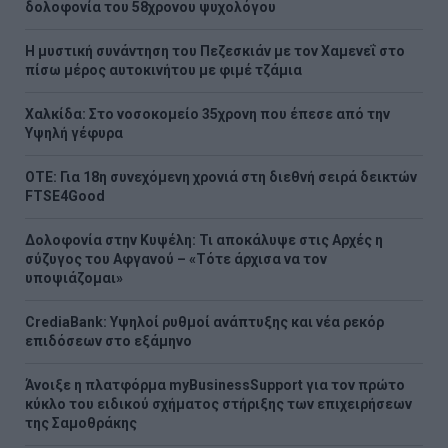
δολοφονία του 58χρονου ψυχολόγου
Η μυστική συνάντηση του Πεζεσκιάν με τον Χαμενεΐ στο
πίσω μέρος αυτοκινήτου με φιμέ τζάμια
Χαλκίδα: Στο νοσοκομείο 35χρονη που έπεσε από την
Υψηλή γέφυρα
ΟΤΕ: Για 18η συνεχόμενη χρονιά στη διεθνή σειρά δεικτών
FTSE4Good
Δολοφονία στην Κυψέλη: Τι αποκάλυψε στις Αρχές η
σύζυγος του Αφγανού – «Τότε άρχισα να τον
υποψιάζομαι»
CrediaBank: Υψηλοί ρυθμοί ανάπτυξης και νέα ρεκόρ
επιδόσεων στο εξάμηνο
Άνοιξε η πλατφόρμα myBusinessSupport για τον πρώτο
κύκλο του ειδικού σχήματος στήριξης των επιχειρήσεων
της Σαμοθράκης