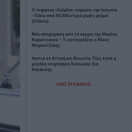
Ο τυφώνας «Dolphin» σαρώνει την Ιαπωνία
- Πάνω από 50.000 κτίρια χωρίς ρεύμα
(Videos)
Νέα αποχώρηση από το κόμμα της Μαρίας
Καρυστιανού – Τι καταγγέλλει ο Νίκος
Μπρουτζάκης
Φωτιά σε Αττική και Βοιωτία: Πώς έγινε η
μεγάλη επιχείρηση διάσωσης δια
θαλάσσης
Πώς οι μακροχρόνια άνεργοι μπορούν να
ΟΛΕΣ ΟΙ ΕΙΔΗΣΕΙΣ →
πάρουν σύνταξη με δωρεάν ένσημα από
την ΔΥΠΑ
Καστοριά: Νεκρή μεγάλη αρκούδα,
πιθανόν από πυροβολισμό
Bloomberg: Η Τουρκία περιορίζει τη
διέλευση πλοίων προς τη Μαύρη Θάλασσα