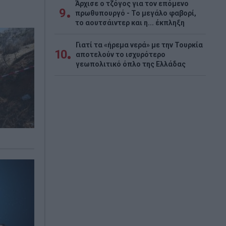
Άρχισε ο τζόγος για τον επόμενο
9
πρωθυπουργό - Το μεγάλο φαβορί,
το αουτσάιντερ και η... έκπληξη
Γιατί τα «ήρεμα νερά» με την Τουρκία
10
αποτελούν το ισχυρότερο
γεωπολιτικό όπλο της Ελλάδας