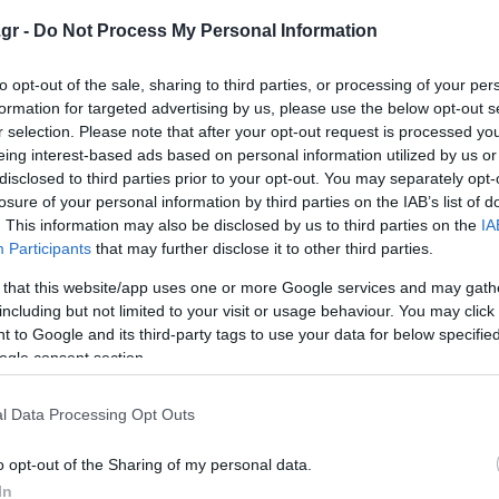
ς, σοκαρίστηκαν οι γονείς των θυμάτων
gr -
Do Not Process My Personal Information
διευθυντή δημοτικού σχολείου
to opt-out of the sale, sharing to third parties, or processing of your per
πό μαχαίρι - 19χρονος τραυματίας υπέδειξε τον δράστη
formation for targeted advertising by us, please use the below opt-out s
r selection. Please note that after your opt-out request is processed y
eing interest-based ads based on personal information utilized by us or
disclosed to third parties prior to your opt-out. You may separately opt-
ο Lykavitos.gr στο Google News
losure of your personal information by third parties on the IAB’s list of
ώτοι όλες τις ειδήσεις
. This information may also be disclosed by us to third parties on the
IA
Participants
that may further disclose it to other third parties.
 that this website/app uses one or more Google services and may gath
including but not limited to your visit or usage behaviour. You may click 
 to Google and its third-party tags to use your data for below specifi
ogle consent section.
l Data Processing Opt Outs
o opt-out of the Sharing of my personal data.
In