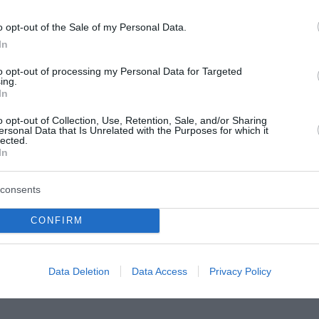
o opt-out of the Sale of my Personal Data.
In
to opt-out of processing my Personal Data for Targeted
ing.
ά: Νεκρή μεγάλη
Φωτιά σε Αττική και
In
 πιθανόν από
Βοιωτία: Πώς έγινε η
o opt-out of Collection, Use, Retention, Sale, and/or Sharing
ισμό
επιχείρηση διάσωσης 
ersonal Data that Is Unrelated with the Purposes for which it
lected.
θαλάσσης
In
ύδα βρέθηκε νεκρή,
από πυροβολισμό, σε
Για μια «ιδιαίτερα απαιτητική 
ραποτάμια περιοχή του
σύνθετη επιχείρηση διάσωσης
consents
οριάς. Όπως ανέφερε στο
ασφαλούς απομάκρυνσης πολι
ακτορείο ο Νίκος
περιοχές που απειλούνταν άμ
CONFIRM
υλος από τ...
τις φλόγες» κάνει λόγο το υπ
Κλιματική...
του 2026
08 Αυγούστου 2026
Data Deletion
Data Access
Privacy Policy