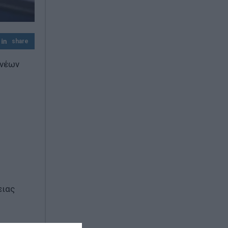
Σκέρτσος για ΠΑΣΟΚ: Κανένα ουσιαστικό
επιχείρημα για την έκθεση του ΟΟΣΑ
share
ονέων
ειας