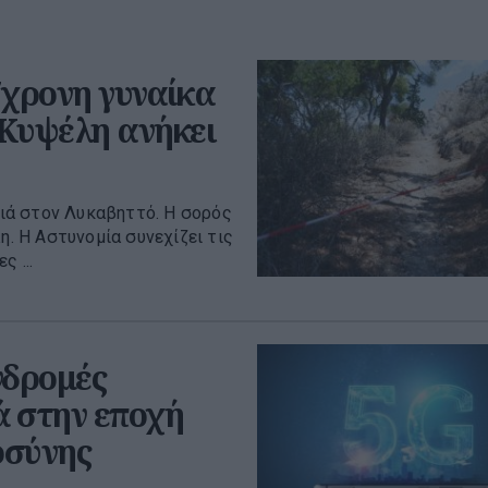
7χρονη γυναίκα
 Κυψέλη ανήκει
ιά στον Λυκαβηττό. Η σορός
η. Η Αστυνομία συνεχίζει τις
 ...
νδρομές
ά στην εποχή
οσύνης