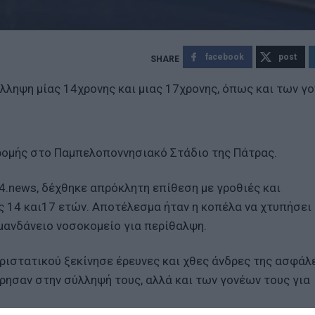
facebook
post
ληψη μίας 14χρονης και μιας 17χρονης, όπως και των γ
δρομής στο Παμπελοποννησιακό Στάδιο της Πάτρας.
4.news, δέχθηκε απρόκλητη επίθεση με γροθιές και
ς 14 και17 ετών. Αποτέλεσμα ήταν η κοπέλα να χτυπήσει
μανδάνειο νοσοκομείο για περίθαλψη.
ριστατικού ξεκίνησε έρευνες και χθες άνδρες της ασφάλ
ησαν στην σύλληψή τους, αλλά και των γονέων τους για