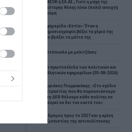
ΠΑΣΟΚ ή ΕΛ.ΑΣ.; Γιατί η μάχη της
3
δεύτερης θέσης είναι (πολύ) ανοιχτή
ακόμη
Εφημερίδα «Εστία»: Όταν η
4
δημοσιογραφία βάζει τα χέρια της
και βγάζει τα μάτια της
 μεγάλη
5
δια
Κοτόπουλο με μελιτζάνες
Τα πρωτοσέλιδα των πολιτικών και
6
και
αθλητικών εφημερίδων (03-08-2026)
 και
τών από
Κυριάκος Πιερρακάκης: «Στο σχέδιο
εσα από
τετραετίας που θα παρουσιάσουμε
7
ουργείο
στη ΔΕΘ θέλουμε κάθε πολίτης να
μπορεί να δει τον εαυτό του»
Ο δρόμος προς το 2027 και η κρίση
8
αξιοπιστίας της αντιπολίτευσης