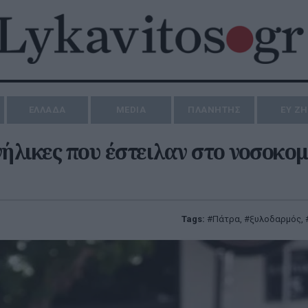
ΕΛΛΑΔΑ
MEDIA
ΠΛΑΝΗΤΗΣ
ΕΥ Ζ
λικες που έστειλαν στο νοσοκομ
Tags:
Πάτρα
,
ξυλοδαρμός
,