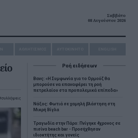
Σαββάτο
08 Αυγούστου 2026
ΗΝ
ΑΘΛΗΤΙΣΜΟΣ
AYTOKINHTO
ENGLISH
είο
Ροή ειδήσεων
Βανς: «Η Συμφωνία για το Ορμούζ θα
μπορούσε να επαναφέρει τη ροή
πετρελαίου στα προπολεμικά επίπεδα»
συλλήψεις
Νάξος: Φωτιά σε χαμηλή βλάστηση στη
Μικρή Βίγλα
Τραγωδία στην Πάρο: Πνίγηκε 4χρονος σε
πισίνα beach bar - Προσήχθησαν
ιδιοκτήτης και γονείς