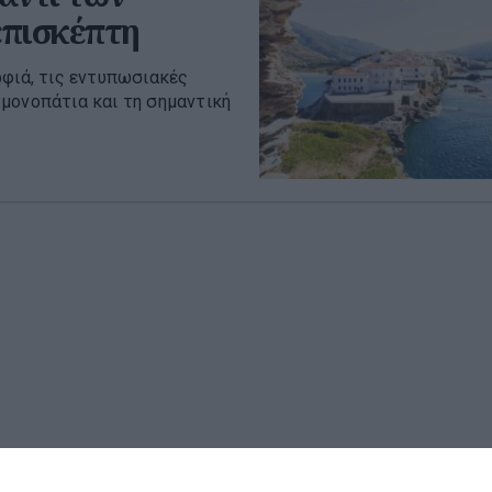
επισκέπτη
ρφιά, τις εντυπωσιακές
μονοπάτια και τη σημαντική