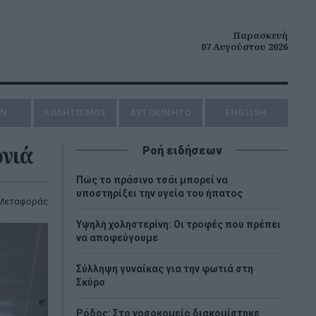
Παρασκευή
07 Αυγούστου 2026
ΗΝ
ΑΘΛΗΤΙΣΜΟΣ
AYTOKINHTO
ENGLISH
νιά
Ροή ειδήσεων
Πώς το πράσινο τσάι μπορεί να
υποστηρίξει την υγεία του ήπατος
 Μεταφοράς
Υψηλή χοληστερίνη: Οι τροφές που πρέπει
να αποφεύγουμε
Σύλληψη γυναίκας για την φωτιά στη
Σκύρο
Ρόδος: Στο νοσοκομείο διακομίστηκε