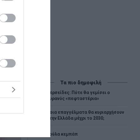
Τα πιο δημοφιλή
Περσείδες: Πότε θα γεμίσει ο
1
ουρανός «πεφταστέρια»
Ποια επαγγέλματα θα κυριαρχήσουν
2
στην Ελλάδα μέχρι το 2030;
3
Λούλα κεμπάπ