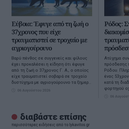
Εύβοια: Έφυγε από τη ζωή ο
Ρόδος: Σ
37χρονος που είχε
διακομίσ
τραυματιστεί σε τροχαίο με
τραυματί
αγριογούρουνο
πρόσδεση
Βαρύ πένθος σε συγγενείς και φίλους
Ατύχημα συν
έχει προκαλέσει η είδηση ότι έφυγε
πρόσδεσης π
από τη ζωή ο 37χρονος Γ. Α., ο οποίος
Ρόδου. Πλη
είχε τραυματιστεί σοβαρά σε τροχαίο
ένας 53χρον
δυστύχημα με αγριογούρουνο τα ξημερ...
κατά τη δια
φορτηγού οχ
06 Αυγούστου 2026
06 Αυγούσ
διαβάστε επίσης
περισσότερες ειδήσεις από το lykavitos.gr