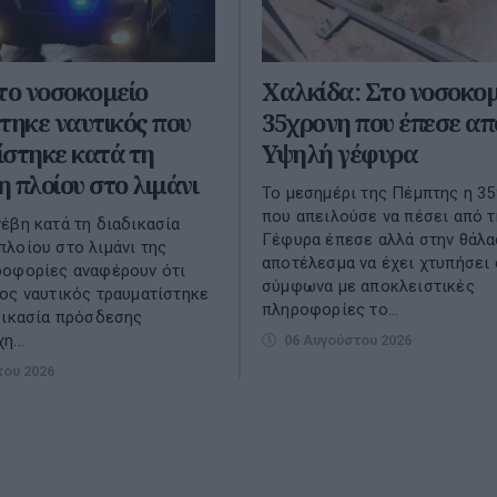
το νοσοκομείο
Χαλκίδα: Στο νοσοκομ
τηκε ναυτικός που
35χρονη που έπεσε απ
στηκε κατά τη
Υψηλή γέφυρα
 πλοίου στο λιμάνι
Το μεσημέρι της Πέμπτης η 3
που απειλούσε να πέσει από 
έβη κατά τη διαδικασία
Γέφυρα έπεσε αλλά στην θάλα
λοίου στο λιμάνι της
αποτέλεσμα να έχει χτυπήσει 
ροφορίες αναφέρουν ότι
σύμφωνα με αποκλειστικές
ος ναυτικός τραυματίστηκε
πληροφορίες το...
δικασία πρόσδεσης
η...
06 Αυγούστου 2026
του 2026