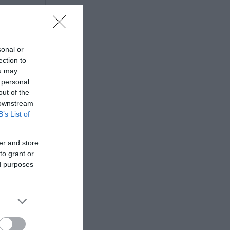
20:00-
sonal or
ection to
 θα
ou may
 personal
out of the
 downstream
B’s List of
er and store
to grant or
ed purposes
0 και