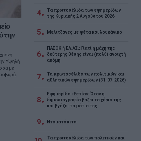
Tα πρωτοσέλιδα των εφημερίδων
4
της Κυριακής 2 Αυγούστου 2026
είο
5
Μελιτζάνες με φέτα και λουκάνικο
ό την
ΠΑΣΟΚ ή ΕΛ.ΑΣ.; Γιατί η μάχη της
6
δεύτερης θέσης είναι (πολύ) ανοιχτή
5χρονη
ακόμη
την Υψηλή
σσα με
Τα πρωτοσέλιδα των πολιτικών και
σοβαρά,
7
αθλητικών εφημερίδων (31-07-2026)
Εφημερίδα «Εστία»: Όταν η
8
δημοσιογραφία βάζει τα χέρια της
και βγάζει τα μάτια της
9
Ντοματόπιτα
Τα πρωτοσέλιδα των πολιτικών και
10