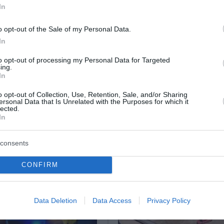
In
αία αύξηση κρουσμάτων στην Κίνα
o opt-out of the Sale of my Personal Data.
In
to opt-out of processing my Personal Data for Targeted
ο Lykavitos.gr στο Google News
ing.
In
ώτοι όλες τις ειδήσεις
o opt-out of Collection, Use, Retention, Sale, and/or Sharing
ersonal Data that Is Unrelated with the Purposes for which it
lected.
In
consents
CONFIRM
Data Deletion
Data Access
Privacy Policy