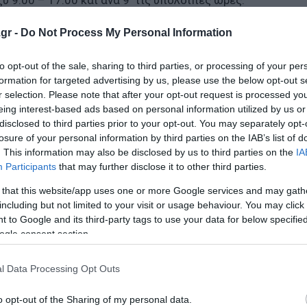
ύ 9:00 – 17:00 και ανά 9′ τις υπόλοιπες ώρες.
gr -
Do Not Process My Personal Information
ύ 6:00 – 17:30, ανά 6′ μεταξύ 17:30-20:00, ανά 7′ μεταξύ 
to opt-out of the sale, sharing to third parties, or processing of your per
formation for targeted advertising by us, please use the below opt-out s
τά τις παραπάνω μέρες, μόνο την παραμονή Πρωτοχρονιάς
r selection. Please note that after your opt-out request is processed y
eing interest-based ads based on personal information utilized by us or
disclosed to third parties prior to your opt-out. You may separately opt-
losure of your personal information by third parties on the IAB’s list of
. This information may also be disclosed by us to third parties on the
IA
Participants
that may further disclose it to other third parties.
 γιορτών:
 that this website/app uses one or more Google services and may gath
including but not limited to your visit or usage behaviour. You may click 
ς 22:00, ανά 15′ μετά τις 22:00.
 to Google and its third-party tags to use your data for below specifi
ogle consent section.
αξύ 7:00 – 19:00, ανά 12′ τις υπόλοιπες ώρες ως τις 22:0
l Data Processing Opt Outs
o opt-out of the Sharing of my personal data.