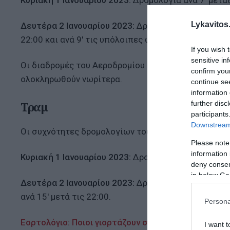
Κυριακή 1 Ιανουαρίου 2023:
Δρομολόγια ανά 7′ μεταξ
Lykavitos.
Δευτέρα 2 Ιανουαρίου 2023:
Δρομολόγια ανά 5′ μεταξ
22:00 και ανά 9′ τις υπόλοιπες ώρες.
If you wish 
sensitive in
Οι διαδρομές του Αεροδρομίου δεν θα αλλάξουν κα
confirm you
ολοκληρωθούν νωρίτερα.
continue se
information 
further disc
Τραμ
participants
Downstream 
Οι συχνότητες δρομολογίων του Τραμ τις μέρες των
Please note
information 
Κυριακή 1 Ιανουαρίου 2023:
Δρομολόγια ανά 12′ ως τι
deny consent
in below Go
Δευτέρα 2 Ιανουαρίου 2023:
Δρομολόγια ανά 10′ μετ
ανά 15′ μετά τις 22:00.
Persona
Εορτολόγιο: Ποιοι γιορτάζουν σήμερα
I want t