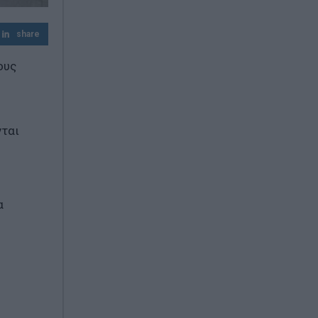
Σκέψεις για επιβολή προστίμων έως 20%
του φορτίου
share
ους
νται
α