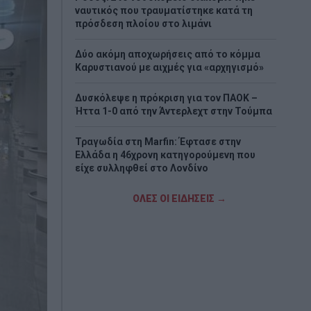
ναυτικός που τραυματίστηκε κατά τη
πρόσδεση πλοίου στο λιμάνι
Δύο ακόμη αποχωρήσεις από το κόμμα
Καρυστιανού με αιχμές για «αρχηγισμό»
Δυσκόλεψε η πρόκριση για τον ΠΑΟΚ –
Ήττα 1-0 από την Άντερλεχτ στην Τούμπα
Τραγωδία στη Marfin: Έφτασε στην
Ελλάδα η 46χρονη κατηγορούμενη που
είχε συλληφθεί στο Λονδίνο
Τζόκερ: Η κλήρωση της Πέμπτης - Οι
ΟΛΕΣ ΟΙ ΕΙΔΗΣΕΙΣ →
τυχεροί αριθμοί
Πέθανε το λευκό κουτάβι που είχε γίνει
μέλος αγέλης λύκων
Τεχεράνη: Πιθανός ο αποκλεισμός των
Στενών του Ορμούζ για «εχθρικά» πλοία –