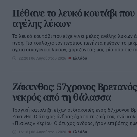
Πέθανε το λευκό κουτάβι που ε
αγέλης λύκων
Το λευκό κουτάβι που είχε γίνει μέλος αγέλης λύκων 
πνοή. Για τουλάχιστον περίπου πενήντα ημέρες το μικ
άγρια οικογένεια λύκων, χαρίζοντάς μας μία από τις πιο
22:20 | 06 Αυγούστου 2026
Ελλάδα
Ζάκυνθος: 57χρονος Βρετανό
νεκρός από τη θάλασσα
Τραγική κατάληξη είχαν οι διακοπές ενός 57χρονου Β
Ζάκυνθο. Ο άτυχος άνδρας έχασε τη ζωή του, ενώ κολ
«Πισίνες» Κερίου. Ο άτυχος άνδρας, ήταν επιβάτης ημε
16:16 | 06 Αυγούστου 2026
Ελλάδα