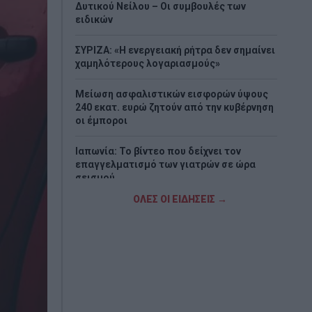
Δυτικού Νείλου – Οι συμβουλές των
ειδικών
ΣΥΡΙΖΑ: «Η ενεργειακή ρήτρα δεν σημαίνει
χαμηλότερους λογαριασμούς»
Μείωση ασφαλιστικών εισφορών ύψους
240 εκατ. ευρώ ζητούν από την κυβέρνηση
οι έμποροι
Ιαπωνία: Το βίντεο που δείχνει τον
επαγγελματισμό των γιατρών σε ώρα
σεισμού
ΟΛΕΣ ΟΙ ΕΙΔΗΣΕΙΣ →
Έβελυν Μητροπούλου: Ασημένιο μετάλλιο
στο Παγκόσμιο Πρωτάθλημα Στίβου Κ20
με άλμα στα 6,44 μ.
Greek Mafia: Συνελήφθη στη Γερμανία
βασικός εκτελεστής της ομάδας του
«Έντικ»