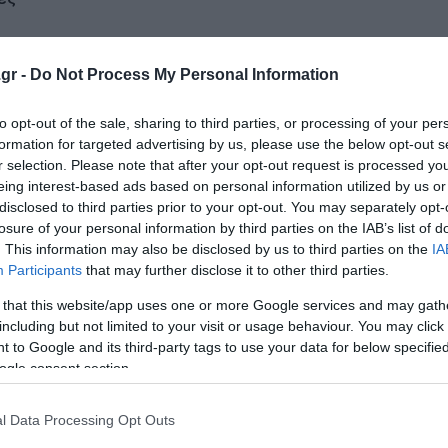
ναι ιδιαίτερα προσεκτικοί και σε περίπτωση πυρκαγιάς,
gr -
Do Not Process My Personal Information
είξεις των αρμόδιων Αρχών.
to opt-out of the sale, sharing to third parties, or processing of your per
έφηβου τουρίστα
formation for targeted advertising by us, please use the below opt-out s
μακρύνθηκαν οι επιβάτες (Photos)
r selection. Please note that after your opt-out request is processed y
eing interest-based ads based on personal information utilized by us or
 τη μαχαίρωσε στο στήθος
disclosed to third parties prior to your opt-out. You may separately opt-
losure of your personal information by third parties on the IAB’s list of
. This information may also be disclosed by us to third parties on the
IA
Participants
that may further disclose it to other third parties.
ο Lykavitos.gr στο Google News
ώτοι όλες τις ειδήσεις
 that this website/app uses one or more Google services and may gath
including but not limited to your visit or usage behaviour. You may click 
 to Google and its third-party tags to use your data for below specifi
ogle consent section.
l Data Processing Opt Outs