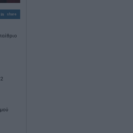
Μεγάλη έξοδος τουριστών από τους
Ευζώνους – Αυξήθηκαν σημαντικά οι
share
διελεύσεις τον Αύγουστο
myAGRO: Η νέα πλατφόρμα που αλλάζει
τον τρόπο καταβολής των αγροτικών
παίθριο
ενισχύσεων
42
σμού