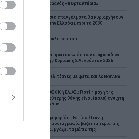
1
ουρανός «πεφταστέρια»
Ποια επαγγέλματα θα κυριαρχήσουν
2
στην Ελλάδα μέχρι το 2030;
3
Λούλα κεμπάπ
Tα πρωτοσέλιδα των εφημερίδων
4
της Κυριακής 2 Αυγούστου 2026
ο του
5
Μελιτζάνες με φέτα και λουκάνικο
 – Οι
ν
ΠΑΣΟΚ ή ΕΛ.ΑΣ.; Γιατί η μάχη της
6
δεύτερης θέσης είναι (πολύ) ανοιχτή
ακόμη
ίσκεται
τικού
Εφημερίδα «Εστία»: Όταν η
ώματα
7
δημοσιογραφία βάζει τα χέρια της
όγηση και
και βγάζει τα μάτια της