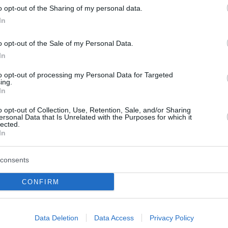
o opt-out of the Sharing of my personal data.
In
o opt-out of the Sale of my Personal Data.
In
to opt-out of processing my Personal Data for Targeted
ing.
In
o opt-out of Collection, Use, Retention, Sale, and/or Sharing
έξοδος τουριστών
Η Αττική στο επίκεντρ
ersonal Data that Is Unrelated with the Purposes for which it
lected.
 Ευζώνους –
ιού του Δυτικού Νείλου
In
αν σημαντικά οι
συμβουλές των ειδικώ
ις τον Αύγουστο
consents
Ο Θεόδωρος Βασιλακόπουλος
προειδοποιεί ότι η Αττική βρ
ραμένει καθημερινά η
CONFIRM
στο επίκεντρο του ιού του Δυ
τελωνείο Ευζώνων. Σήμερα
Νείλου και εξηγεί ποια συμπτ
τίστηκαν από το πρωί, ενώ
απαιτούν άμεση ιατρική αξιολ
ξημένη είναι η κίνηση στο
ποια μέτρα π...
Data Deletion
Data Access
Privacy Policy
. Η αναμονή ξεπερνά τα...