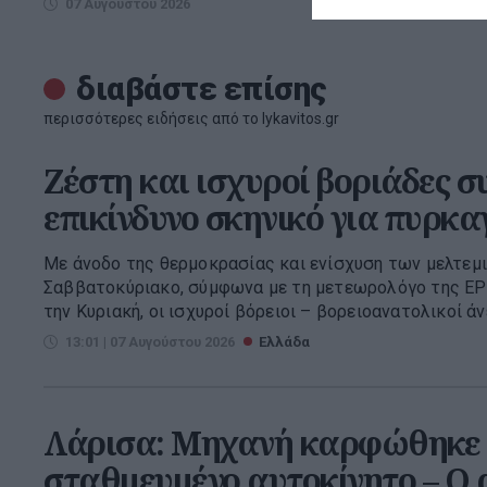
07 Αυγούστου 2026
07 Αυγούσ
διαβάστε επίσης
περισσότερες ειδήσεις από το lykavitos.gr
Ζέστη και ισχυροί βοριάδες σ
επικίνδυνο σκηνικό για πυρκα
Με άνοδο της θερμοκρασίας και ενίσχυση των μελτεμι
Σαββατοκύριακο, σύμφωνα με τη μετεωρολόγο της ΕΡ
την Κυριακή, οι ισχυροί βόρειοι – βορειοανατολικοί άν
13:01 | 07 Αυγούστου 2026
Ελλάδα
Λάρισα: Μηχανή καρφώθηκε 
σταθμευμένο αυτοκίνητο – Ο