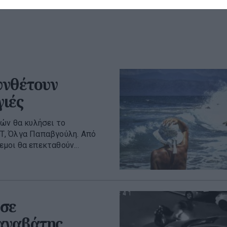
07 Αυγούστου 2026
του 2026
υνθέτουν
γιές
ών θα κυλήσει το
Τ, Όλγα Παπαβγούλη. Από
εμοι θα επεκταθούν...
σε
 αναβάτης