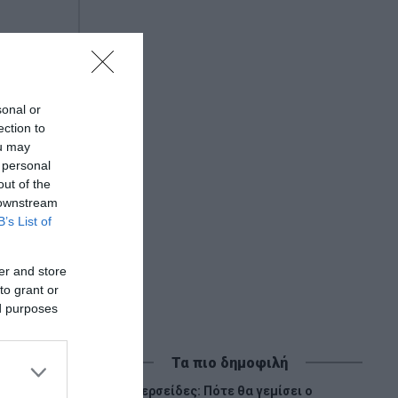
 για τη
sonal or
ection to
ou may
 personal
out of the
 downstream
B’s List of
er and store
to grant or
ed purposes
Τα πιο δημοφιλή
Περσείδες: Πότε θα γεμίσει ο