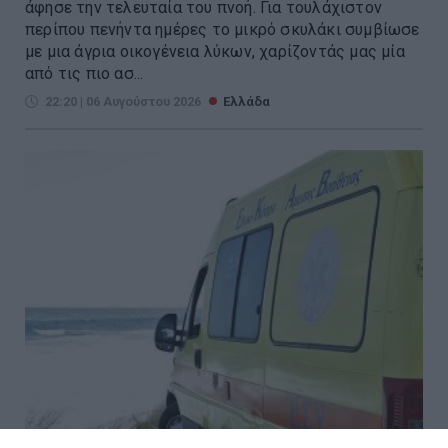
άφησε την τελευταία του πνοή. Για τουλάχιστον
περίπου πενήντα ημέρες το μικρό σκυλάκι συμβίωσε
με μια άγρια οικογένεια λύκων, χαρίζοντάς μας μία
από τις πιο ασ...
22:20 | 06 Αυγούστου 2026
Ελλάδα