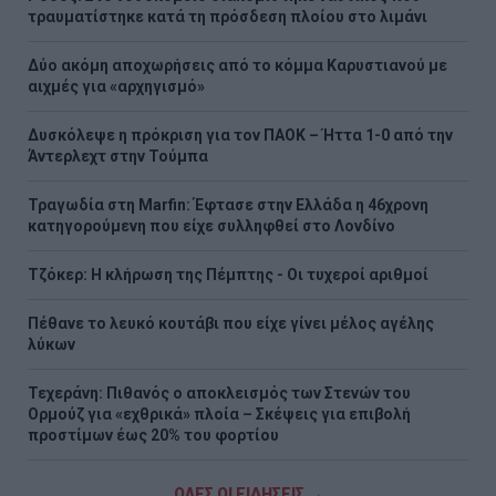
τραυματίστηκε κατά τη πρόσδεση πλοίου στο λιμάνι
Δύο ακόμη αποχωρήσεις από το κόμμα Καρυστιανού με
αιχμές για «αρχηγισμό»
Δυσκόλεψε η πρόκριση για τον ΠΑΟΚ – Ήττα 1-0 από την
Άντερλεχτ στην Τούμπα
Τραγωδία στη Marfin: Έφτασε στην Ελλάδα η 46χρονη
κατηγορούμενη που είχε συλληφθεί στο Λονδίνο
Τζόκερ: Η κλήρωση της Πέμπτης - Οι τυχεροί αριθμοί
Πέθανε το λευκό κουτάβι που είχε γίνει μέλος αγέλης
λύκων
Τεχεράνη: Πιθανός ο αποκλεισμός των Στενών του
Ορμούζ για «εχθρικά» πλοία – Σκέψεις για επιβολή
προστίμων έως 20% του φορτίου
ΟΛΕΣ ΟΙ ΕΙΔΗΣΕΙΣ →