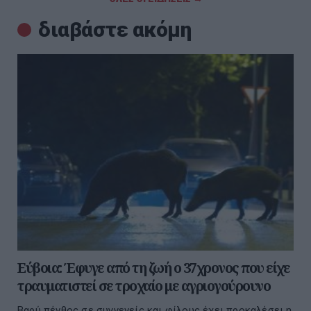
διαβάστε ακόμη
Εύβοια: Έφυγε από τη ζωή ο 37χρονος που είχε
τραυματιστεί σε τροχαίο με αγριογούρουνο
Βαρύ πένθος σε συγγενείς και φίλους έχει προκαλέσει η