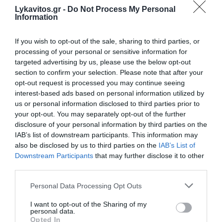
Ζάκυνθος: 57χρονος Βρετανός
Lykavitos.gr -
Do Not Process My Personal
Information
ανασύρθηκε νεκρός από τη
θάλασσα
If you wish to opt-out of the sale, sharing to third parties, or
processing of your personal or sensitive information for
Τραγική κατάληξη είχαν οι διακοπές ενός 57χρονου
targeted advertising by us, please use the below opt-out
Βρετανού τουρίστα στη Ζάκυνθο. Ο άτυχος άνδρας
section to confirm your selection. Please note that after your
έχασε τη ζωή του, ενώ κολυμπούσε στην περιοχή
opt-out request is processed you may continue seeing
«Πισίνες» Κερίου. Ο άτυχος άνδρας, ήταν επιβάτης
interest-based ads based on personal information utilized by
ημερόπλοιου που ...
us or personal information disclosed to third parties prior to
your opt-out. You may separately opt-out of the further
16:16 | 06 Αυγούστου 2026
Ελλάδα
disclosure of your personal information by third parties on the
IAB’s list of downstream participants. This information may
also be disclosed by us to third parties on the
IAB’s List of
Downstream Participants
that may further disclose it to other
third parties.
Please note that this website/app uses one or more Google
Personal Data Processing Opt Outs
services and may gather and store information including but
not limited to your visit or usage behaviour. You may click to
I want to opt-out of the Sharing of my
personal data.
grant or deny consent to Google and its third-party tags to
Opted In