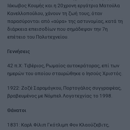
Ιάκωβος Κουμής και η 20χρονη εργάτρια Ματούλα
Κανελλοπούλου, χάνουν τη ζωή τους, όταν
παρασύρονται από «αύρα» της αστυνομίας, κατά τη
διάρκεια επεισοδίων που σημάδεψαν την 7η
επέτειο του Πολυτεχνείου.
Γεννήσεις
42 π.Χ: Τιβέριος, Ρωμαίος αυτοκράτορας, επί των
ημερών του οποίου σταυρώθηκε ο Ιησούς Χριστός.
1922: Ζοζέ Σαραμάγκου, Πορτογάλος συγγραφέας,
βραβευμένος με Νόμπελ Λογοτεχνίας το 1998.
Θάνατοι
1831: Καρλ Φίλιπ Γκότλιμπ Φον Κλαούζεβιτς,