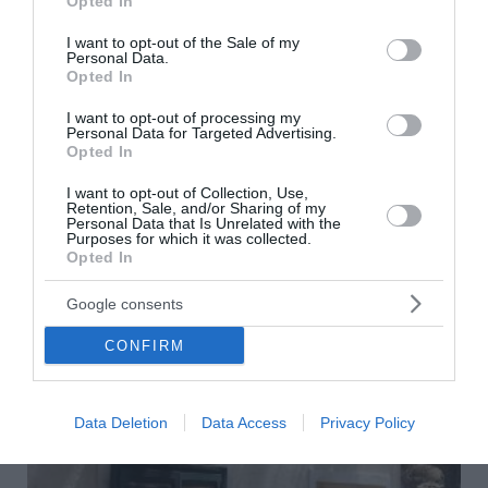
Opted In
use your data for below specified purposes in below Google
consent section.
I want to opt-out of the Sale of my
Personal Data.
Opted In
I want to opt-out of processing my
Personal Data for Targeted Advertising.
Νέα εξέλιξη στη μεγάλη υπόθεση της
Opted In
ρωσόφωνης μαφίας – Δύο συλλήψεις στην
Αθήνα
I want to opt-out of Collection, Use,
Retention, Sale, and/or Sharing of my
Personal Data that Is Unrelated with the
Ένα ακόμη μέλος της ρωσόφωνης μαφίας συνελήφθη
Purposes for which it was collected.
χθες το απόγευμα στο Παλαιό Φάληρο, στα όρια με την
Opted In
Καλλιθέα, σύμφωνα με αστυνομικές πηγές. Πρόκειται για
49χρονο, σε βάρος του οπ...
Google consents
08 Αυγούστου 2026
CONFIRM
Data Deletion
Data Access
Privacy Policy