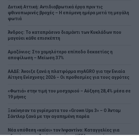
Δυτική Αττική: Αντιδιαβρωτικά έργα πριν τις
φθινοπωρινές βροχές – Η επόμενη ημέρα μετά τη μεγάλη
φωτιά
Άνδρος: Το καταπράσινο διαμάντι των Κυκλάδων που
μαγεύει κάθε επισκέπτη
Αμαζόνιος: Στο χαμηλότερο επίπεδο δεκαετίας η
αποψίλωση – Μείωση 37%
ΑΑΔΕ: Άνοιξε ξανά η πλατφόρμα myAGRO για την Ενιαία
Αίτηση Ενίσχυσης 2026 – Οι προθεσμίες για τους αγρότες
«Φωτιά» στην τιμή του μοσχαριού – Αύξηση 28,4% μέσα σε
19 μήνες
Ξεκίνησαν τα γυρίσματα του «Grown Ups 3» – Ο Άνταμ
Σάντλερ ξανά με την αγαπημένη παρέα
Νέα υπόθεση «καίει» τον Ινφαντίνο: Καταγγελίες για
εξαψήφια αποζημίωση από την UEFA σε γυναίκα με την