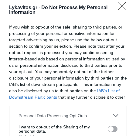
οποία φέρεται να είχε σχέση
Lykavitos.gr -
Do Not Process My Personal
Information
e-ΕΦΚΑ – ΔΥΠΑ: Πληρωμές 56,7 εκατ. ευρώ έως τις 14
Αυγούστου – Ποιοι πάνε «ταμείο»
If you wish to opt-out of the sale, sharing to third parties, or
processing of your personal or sensitive information for
Τα επικίνδυνα σχέδια Πούτιν για επίθεση στο ΝΑΤΟ – Το
targeted advertising by us, please use the below opt-out
εφιαλτικό σενάριο που τρέμει η Ευρώπη
section to confirm your selection. Please note that after your
opt-out request is processed you may continue seeing
ΟΛΕΣ ΟΙ ΕΙΔΗΣΕΙΣ →
interest-based ads based on personal information utilized by
us or personal information disclosed to third parties prior to
διαβάστε ακόμη
your opt-out. You may separately opt-out of the further
disclosure of your personal information by third parties on the
IAB’s list of downstream participants. This information may
also be disclosed by us to third parties on the
IAB’s List of
Downstream Participants
that may further disclose it to other
third parties.
Please note that this website/app uses one or more Google
Personal Data Processing Opt Outs
services and may gather and store information including but
not limited to your visit or usage behaviour. You may click to
I want to opt-out of the Sharing of my
personal data.
grant or deny consent to Google and its third-party tags to